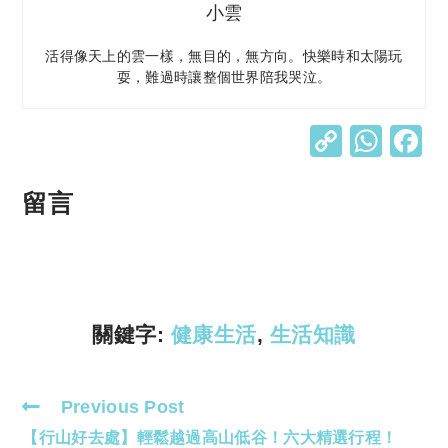
小雲
活得像天上的雲一樣，無目的，無方向。快樂時和太陽玩
耍，難過時讓整個世界陪我哭泣。
C
W
o
h
p
at
留言
y
s
Li
A
n
p
k
p
關鍵字:
健康生活
,
生活知識
Previous Post
Read
【行山好去處】輕鬆越過高山低谷！六大精選行程！
more