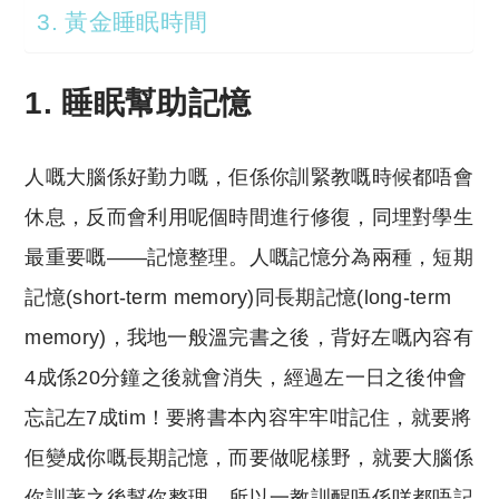
3. 黃金睡眠時間
1. 睡眠幫助記憶
人嘅大腦係好勤力嘅，佢係你訓緊教嘅時候都唔會
休息，反而會利用呢個時間進行修復，同埋對學生
最重要嘅——記憶整理。人嘅記憶分為兩種，短期
記憶(short-term memory)同長期記憶(long-term
memory)，我地一般溫完書之後，背好左嘅內容有
4成係20分鐘之後就會消失，經過左一日之後仲會
忘記左7成tim！要將書本內容牢牢咁記住，就要將
佢變成你嘅長期記憶，而要做呢樣野，就要大腦係
你訓著之後幫你整理，所以一教訓醒唔係咩都唔記