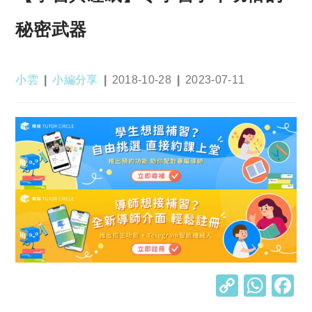
秘密武器
Post
Post
Post
Post
小雲
小編分享
2018-10-28
2023-07-11
author:
category:
published:
last
modified:
C
W
o
h