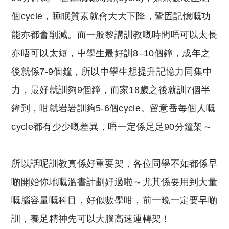
個cycle，睡眠質素就會大大下降，鞏固記憶嘅功
能亦都會削減。而一般黎講訓教嘅時間唔可以太長
亦唔可以太短，中學生最好訓8–10個鐘，成年之
後就係7-9個鐘，所以中學生想提升記憶力同集中
力，最好就訓夠9個鐘，而家18歲之後就訓7個半
鐘到，咁就岩岩訓夠5-6個cycle。留意番每個人嘅
cycle都有少少嘅差異，唔一定係足足90分鐘架～
所以話呢訓教真係好重要架，各位同學不如都係早
啲開始你地嘅溫書計劃好過啦～尤其係要用到大量
嘅腦容量嘅科目，好似數學咁，前一晚一定要早啲
訓，養足精神先可以大腦高速運轉架！