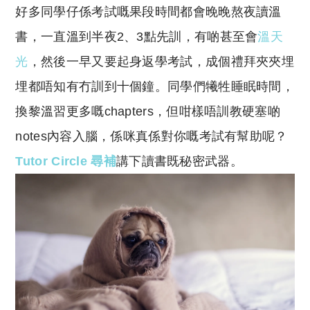
好多同學仔係考試嘅果段時間都會晚晚熬夜讀溫
p
at
y
s
書，一直溫到半夜2、3點先訓，有啲甚至會
溫天
Li
A
光
，然後一早又要起身返學考試，成個禮拜夾夾埋
n
p
埋都唔知有冇訓到十個鐘。同學們犧牲睡眠時間，
k
p
換黎溫習更多嘅chapters，但咁樣唔訓教硬塞啲
notes內容入腦，係咪真係對你嘅考試有幫助呢？
Tutor Circle 尋補
講下讀書既秘密武器。