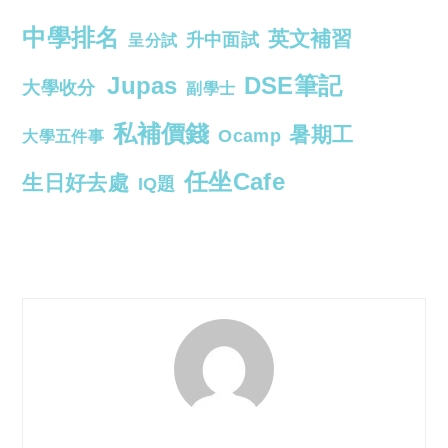
中學排名
英文補習
升中面試
呈分試
Jupas
DSE筆記
大學收分
副學士
私補價錢
暑期工
Ocamp
大學五件事
任坐Cafe
生日好去處
IQ題