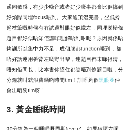
躁同敏感，有少少噪音或者好少嘅事都會比佢搞到
好煩躁同埋focus唔到。大家通頂溫完書，坐低拎
起枝筆嘅時候有冇試過對眼好似矇左，同埋睇極條
題目都好似唔知佢講咩理解唔到咁呢？原因就係唔
夠訓所以集中力不足，成個腦都function唔到，都
唔好話運用番背左嘅野出黎，連題目都未睇得清，
唔知佢問乜，比本書你望住都答唔到條題目啦，分
分鐘就咁就浪費晒啲時間tim！訓唔夠個
黑眼圈
仲
會出晒黎tim呀！
3. 黃金睡眠時間
90分鐘為一個睡眠嘅周期(cycle)，如果破壞左呢