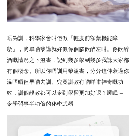
唔夠訓，科學家會叫佢做「輕度前額葉機能障
礙」，簡單啲黎講就好似你個腦飲醉左咁。係飲醉
酒嘅情況之下溫書，記到幾多學到幾多我諗大家都
有個概念。所以你唔訓用黎溫書，分分鐘仲衰過你
溫唔晒但早啲去訓。究竟訓教有啲咩咁神奇嘅功
效，訓個靚教都可以令到學習更加好呢？睡眠 –
令學習事半功倍的秘密武器