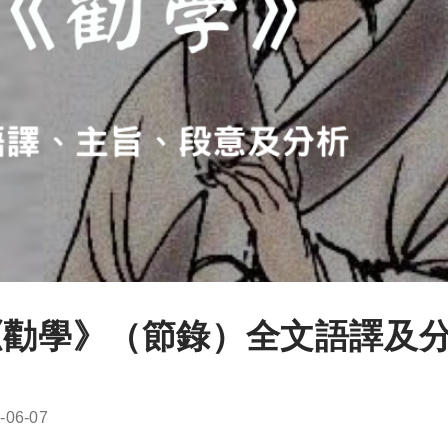
《勸學》（節錄）全文語譯及
-06-07