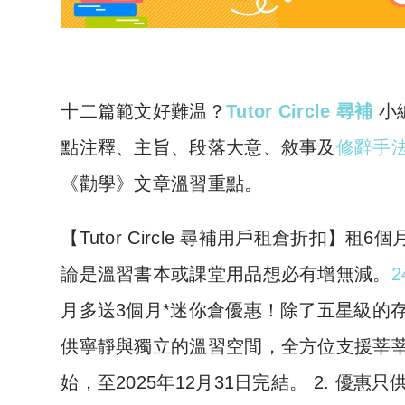
十二篇範文好難温？
Tutor Circle 尋補
小
點注釋、主旨、段落大意、敘事及
修辭手
《勸學》文章溫習重點。
​【Tutor Circle 尋補用戶租倉折扣
論是溫習書本或課堂用品想必有增無減。
2
月多送3個月*迷你倉優惠！除了五星級的存倉
供寧靜與獨立的溫習空間，全方位支援莘莘學子
始，至2025年12月31日完結。 2. 優惠只供 2