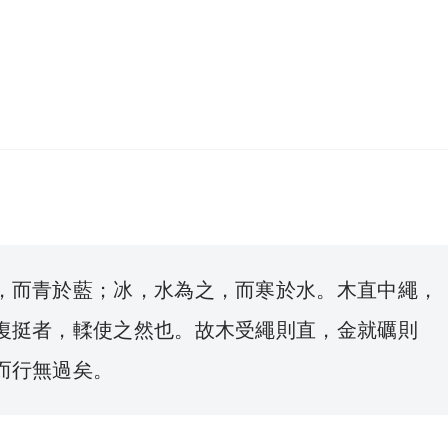
，而青於藍；冰，水為之，而寒於水。木直中繩，
復挺者，輮使之然也。故木受繩則直，金就礪則
而行無過矣。