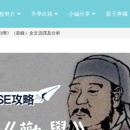
校簡介
升學出路
小編分享
親子專欄
《勸學》（節錄）全文語譯及分析