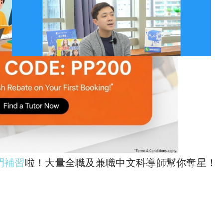
門補習
啦！大量全職及兼職中文科導師幫你奪星！