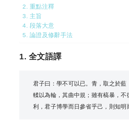
2. 重點注釋
3. 主旨
4. 段落大意
5. 論證及修辭手法
1. 全文語譯
君子曰：學不可以已。青，取之於藍
輮以為輪，其曲中規；雖有槁暴，不
利，君子博學而日參省乎己，則知明