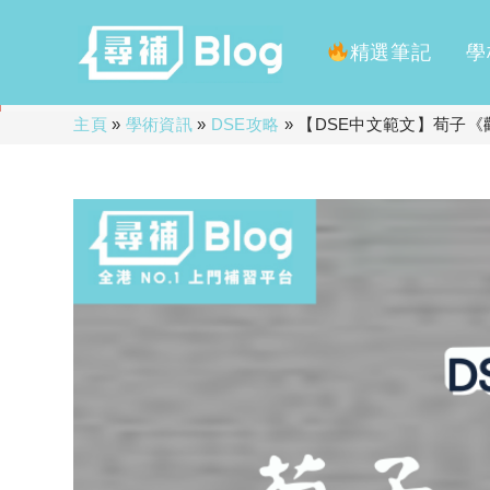
精選筆記
學
Skip
主頁
»
學術資訊
»
DSE攻略
»
【DSE中文範文】荀子
to
content