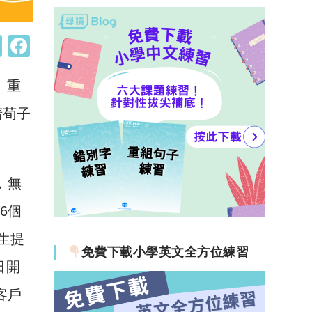
W
F
h
a
、重
at
c
s
e
清荀子
A
b
p
o
p
o
，無
k
租6個
生提
免費下載小學英文全方位練習
日開
有客戶