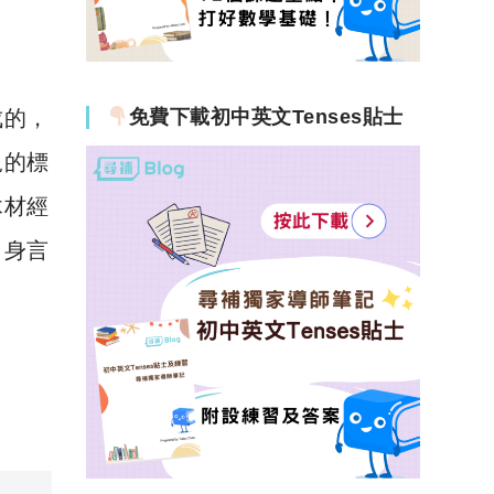
免費下載初中英文Tenses貼士
成的，
規的標
木材經
自身言