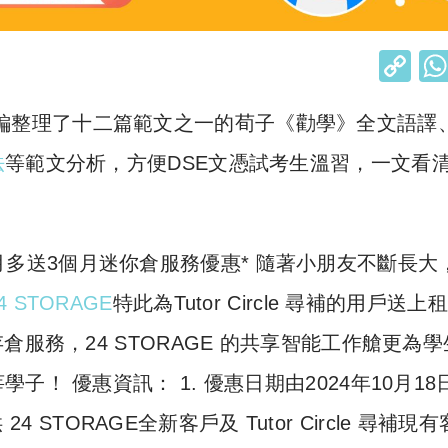
C
o
編整理了十二篇範文之一的荀子《勸學》全文語譯
p
y
法
等範文分析，方便DSE文憑試考生溫習，一文看
Li
n
k
】租6個月多送3個月迷你倉服務優惠* 隨著小朋友不斷長大
4 STORAGE
特此為Tutor Circle 尋補的用戶送上
服務，24 STORAGE 的共享智能工作艙更為學
！ 優惠資訊： 1. 優惠日期由2024年10月18
4 STORAGE全新客戶及 Tutor Circle 尋補現