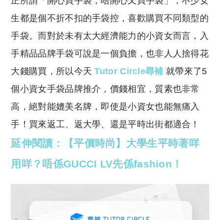
正所謂「開心買手袋，唔開心又買手袋」，不少女
p
at
y
s
生都是個不折不扣的手袋控，喜歡購買不同類型的
Li
A
手袋。而對於未有太大經濟能力的小資女而言，入
n
p
手精品品牌手袋可說是一個負擔，也非人人捨得花
k
p
大錢購買，所以今天
Tutor Circle尋補
就帶來了5
個小資女手袋品牌推介，價錢相宜，質素也非常
高，絕對能媲美名牌，即使是小資女也能無痛入
手！買來返工、返大學、還是平時出街都適合！
延伸閱讀：【平價時尚】大學生平時著咩
用咩？唔係GUCCI LV先係fashion！