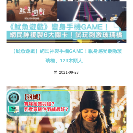
【魷魚遊戲】網民神製手機GAME！親身感受刺激玻
璃橋、123木頭人…
2021-09-28