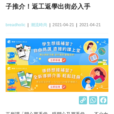
子推介！返工返學出街必入手
Post
Post
Post
Post
breadholic
潮流時尚
2021-04-21
2021-04-21
author:
category:
published:
last
modified:
C
W
o
h