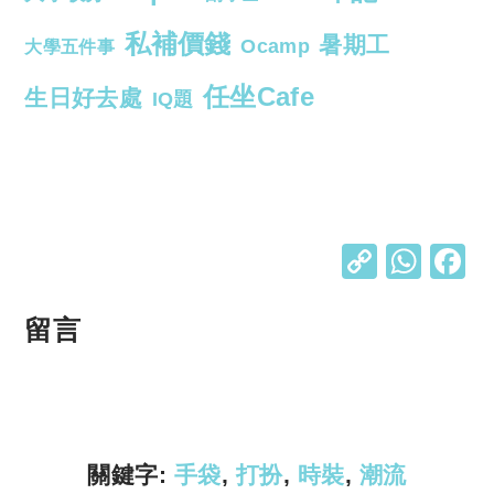
私補價錢
暑期工
Ocamp
大學五件事
任坐Cafe
生日好去處
IQ題
C
W
o
h
p
at
留言
y
s
Li
A
n
p
k
p
關鍵字:
手袋
,
打扮
,
時裝
,
潮流