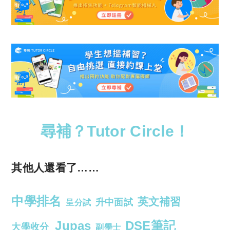
尋補？Tutor Circle！
其他人還看了……
中學排名
英文補習
升中面試
呈分試
Jupas
DSE筆記
大學收分
副學士