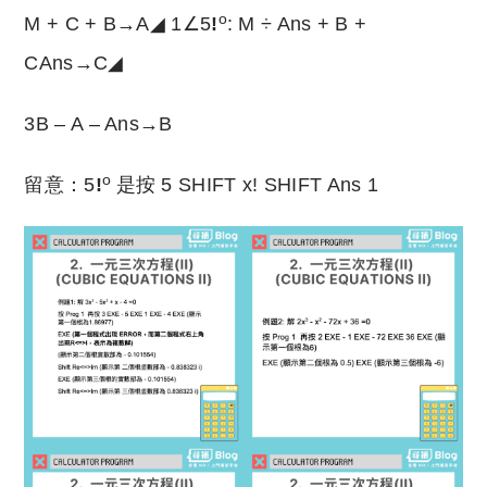
o
M + C + B→A◢ 1∠5
!
: M ÷ Ans + B +
CAns→C◢
3B – A – Ans→B
o
留意：5
!
是按 5 SHIFT x! SHIFT Ans 1