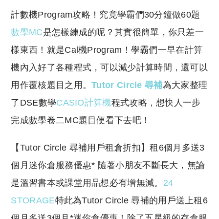
o
h
計數機Program攻略！究竟學霸們30分鐘做60題
p
at
y
s
數學MC
是怎樣練成的呢？其實很簡單，你只差一
Li
A
樣東西！就是Cal機Program！學霸們一早在計算
n
p
機內入好了各種程式，可以減少計算時間，還可以
k
p
用作覆核題目之用。
Tutor Circle 尋補
為大家整理
了DSE數學
CASIO計算機
程式攻略，想快人一步
完成數學卷二MC題目便看下去吧！
​【Tutor Circle 尋補用戶租倉折扣】租6個月多送3
個月迷你倉服務優惠* 隨著小朋友不斷長大，無論
是溫習書本或課堂用品想必有增無減。
24
STORAGE
特此為Tutor Circle 尋補的用戶送上租6
個月多送3個月*迷你倉優惠！除了五星級的存倉服