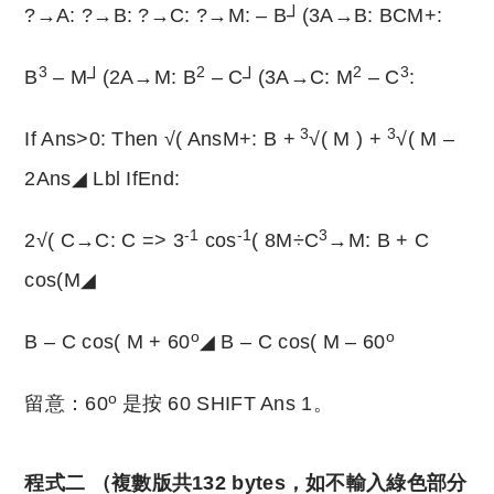
?→A: ?→B: ?→C: ?→M: – B┘(3A→B: BCM+:
3
2
2
3
B
– M┘(2A→M: B
– C┘(3A→C: M
– C
:
3
3
If Ans>0: Then √( AnsM+: B +
√( M ) +
√( M –
2Ans◢ Lbl IfEnd:
-1
-1
3
2√( C→C: C => 3
cos
( 8M÷C
→M: B + C
cos(M◢
o
o
B – C cos( M + 60
◢ B – C cos( M – 60
o
留意：60
是按 60 SHIFT Ans 1。
程式二 （複數版共132 bytes，如不輸入綠色部分