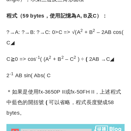
程式（59 bytes，使用記憶為A, B及C）：
2
2
?→A: ?→B: ?→C: 0>C => √(A
+ B
– 2AB cos(
C◢
-1
2
2
2
C≧0 => cos
( (A
+ B
– C
) ÷
(
2AB →C◢
-1
2
AB sin( Abs( C
＊如果是使用fx-3650P II或fx-50FH II，上述程式
中藍色的開括號
(
可以省略，程式長度變成58
bytes。