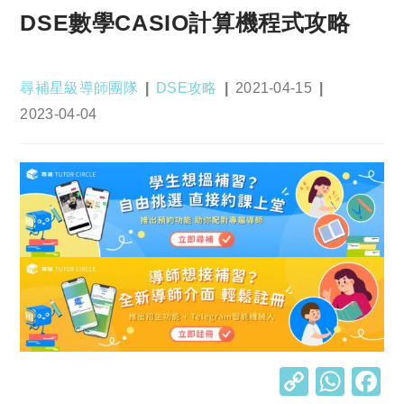
DSE數學CASIO計算機程式攻略
Post
Post
Post
尋補星級導師團隊
DSE攻略
2021-04-15
author:
category:
published:
Post
2023-04-04
last
modified:
C
W