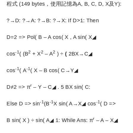
程式 (149 bytes，使用記憶為A, B, C, D, X及Y):
?→D: ?→A: ?→B: ?→X: If D>1: Then
D=2 => Pol( B – A cos( X , A sin( X◢
-1
2
2
2
cos
( (B
+ X
– A
) ÷
(
2BX→C◢
-1
-1
cos
( A
( X – B cos( C→Y◢
r
D≠2 => π
– Y – C◢ . 5 BX sin( C:
-1
-1
-1
Else D => sin
(B
X sin( A→X◢ cos
( D =>
r
B sin( X ) ÷ sin( A◢ 1: While Ans: π
– A – X◢