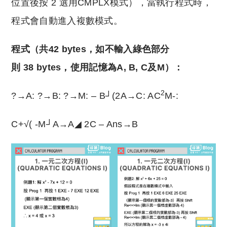
位置後按 2 選用CMPLX模式），當執行程式時，
程式會自動進入複數模式。
程式（共42 bytes，如不輸入綠色部分
則 38 bytes，使用記憶為A, B, C及M）：
2
?→A: ?→B: ?→M: – B┘(2A→C: AC
M-:
C+√( -M┘A→A◢ 2C – Ans→B