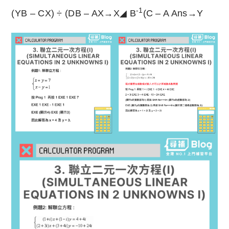
-1
(YB – CX) ÷ (DB – AX→X◢ B
(C – A Ans→Y