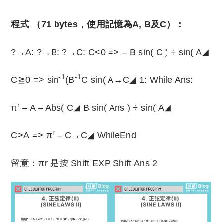
程式 （71 bytes，使用記憶為A, B及C）：
?→A: ?→B: ?→C: C<0 => – B sin( C ) ÷ sin( A◢
-1
-1
C≧0 => sin
(B
C sin( A→C◢ 1: While Ans:
r
π
– A – Abs( C◢ B sin( Ans ) ÷ sin( A◢
r
C>A => π
– C→C◢ WhileEnd
留意：πr 是按 Shift EXP Shift Ans 2