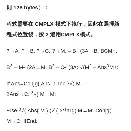
則 128 bytes）：
程式需要在 CMPLX 模式下執行，因此在選擇新
程式位置後，按 2 選用CMPLX模式。
?→A: ?→B: ?→C: ?→M: – B┘(3A→B: BCM+:
3
2
2
3
B
– M┘(2A→M: B
– C┘(3A: √(M
– Ans
M+:
3
If Ans=Conjg( Ans: Then
√( M –
3
2Ans→C:
√( M→M:
3
-1
Else
√( Abs( M ) )∠( 3
arg( M→M: Conjg(
M→C: IfEnd: