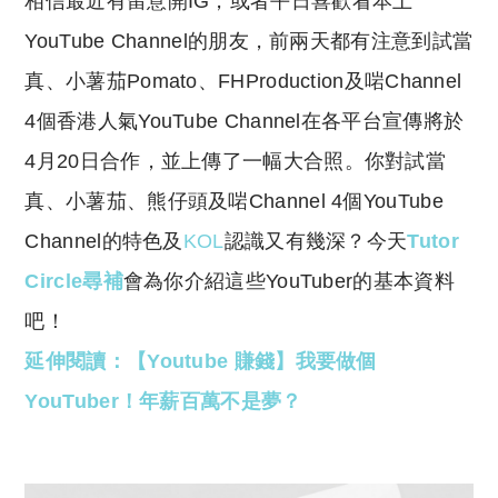
相信最近有留意開IG，或者平日喜歡看本土
p
at
y
s
YouTube Channel的朋友，前兩天都有注意到試當
Li
A
真、小薯茄Pomato、FHProduction及啱Channel
n
p
4個香港人氣YouTube Channel在各平台宣傳將於
k
p
4月20日合作，並上傳了一幅大合照。你對試當
真、小薯茄、熊仔頭及啱Channel 4個YouTube
Channel的特色及
KOL
認識又有幾深？今天
Tutor
Circle尋補
會為你介紹這些YouTuber的基本資料
吧！
延伸閱讀：【Youtube 賺錢】我要做個
YouTuber！年薪百萬不是夢？