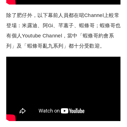
除了肥仔外，以下幕前人員都在啱Channel上較常
登場：米露迪、阿Gi、芊蕙子、蝦條哥；蝦條哥也
有個人Youtube Channel，當中「蝦條哥約會系
列」及「蝦條哥亂九系列」都十分受歡迎。