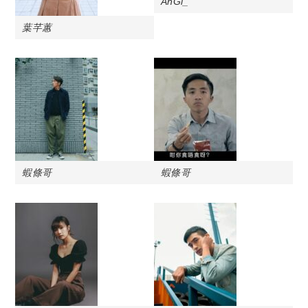
AhGi_
葉芊蕙
蝦條哥
蝦條哥