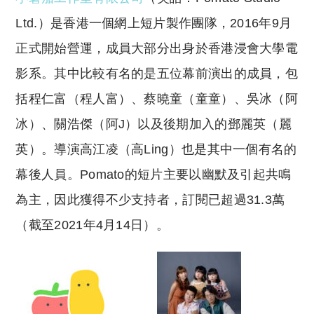
Ltd.
）是香港一個網上短片製作團隊，2016年9月
正式開始營運，成員大部分出身於香港浸會大學電
影系。其中比較有名的是五位幕前演出的成員，包
括程仁富
（程人富）、
蔡曉童
（童童）、吳冰（阿
冰）、
關浩傑
（阿J）以及後期加入的鄧麗英（麗
英）。導演高江凌（高Ling）也是其中一個有名的
幕後人員。Pomato的短片主要以幽默及引起共鳴
為主，因此獲得不少支持者，訂閱已超過31.3萬
（截至2021年4月14日）。