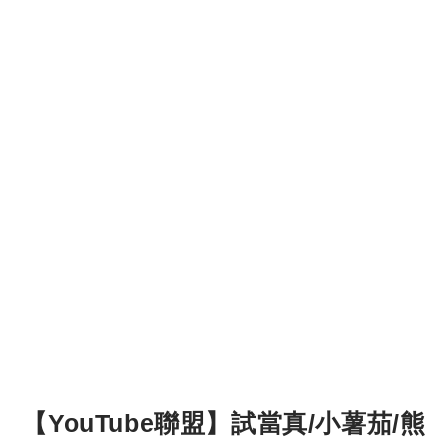
【YouTube聯盟】試當真/小薯茄/熊