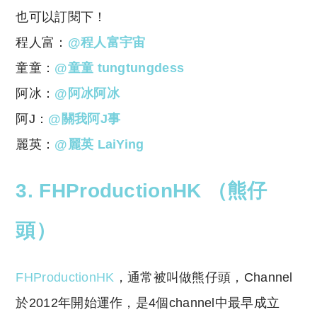
也可以訂閱下！
程人富：
@程人富宇宙
童童：
@童童 tungtungdess
阿冰：
@阿冰阿冰
阿J：
@關我阿J事
麗英：
@麗英 LaiYing ​
3. FHProductionHK （熊仔
頭）
FHProductionHK
，通常被叫做熊仔頭，Channel
於2012年開始運作，是4個channel中最早成立