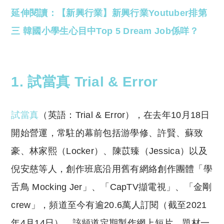
延伸閱讀：【新興行業】新興行業Youtuber排第
三 韓國小學生心目中Top 5 Dream Job係咩？
1. 試當真 Trial & Error
試當真
（英語：Trial & Error），在去年10月18日
開始營運，常駐的幕前包括游學修、許賢、蘇致
豪、林家熙（Locker）、
陳苡臻
（Jessica）以及
倪安慈等人，創作班底沿用舊有網絡創作團體「學
舌鳥 Mocking Jer」、「CapTV擷電視」、「金剛
crew」，頻道至今有逾20.6萬人訂閱（截至2021
年4月14日）。該頻道定期製作網上短片，題材一