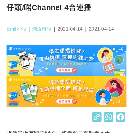
仔頭/啱Channel 4台連播
Post
Post
Post
Post
Emily Yu
潮流時尚
2021-04-14
2021-04-14
author:
category:
published:
last
modified:
C
W
o
h