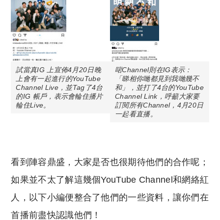
試當真IG 上宣佈4月20日晚
啱Channel則在IG表示：
上會有一起進行的YouTube
「睇相你哋都見到我哋幾不
Channel Live，並Tag了4台
和」，並打了4台的YouTube
的IG 帳戶，表示會輪住播片
Channel Link，呼籲大家要
輪住Live。
訂閱所有Channel，4月20日
一起看直播。
看到陣容鼎盛，大家是否也很期待他們的合作呢；
如果並不太了解這幾個YouTube Channel和網絡紅
人，以下小編便整合了他們的一些資料，讓你們在
首播前盡快認識他們！