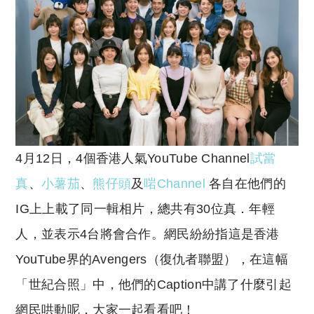
4月12日，4個香港人氣YouTube Channel
試當
真
、
小薯茄
、
熊仔頭
及
啱Channel
各自在他們的
IG上上載了同一輯相片，總共有30位真．年輕
人，並表示4台將會合作。網民紛紛指這是香港
YouTube界的Avengers（復仇者聯盟），在這幅
「世紀合照」中，他們的Caption中講了什麼引起
網民哄動呢，大家一起看看吧！