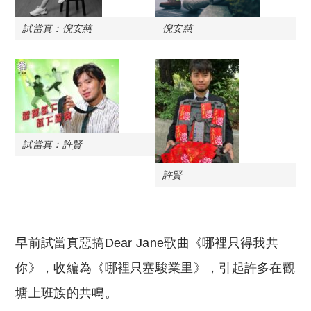
試當真：倪安慈
倪安慈
試當真：許賢
許賢
早前試當真惡搞Dear Jane歌曲《哪裡只得我共
你》，收編為《哪裡只塞駿業里》，引起許多在觀
塘上班族的共鳴。