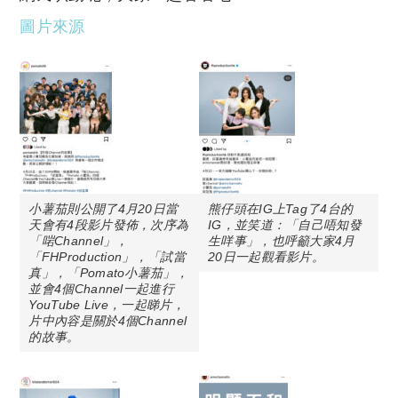
圖片來源
小薯茄則公開了4月20日當
熊仔頭在IG上Tag了4台的
天會有4段影片發佈，次序為
IG，並笑道：「自己唔知發
「啱Channel」，
生咩事」，也呼籲大家4月
「FHProduction」，「試當
20日一起觀看影片。
真」，「Pomato小薯茄」，
並會4個Channel一起進行
YouTube Live，一起睇片，
片中內容是關於4個Channel
的故事。