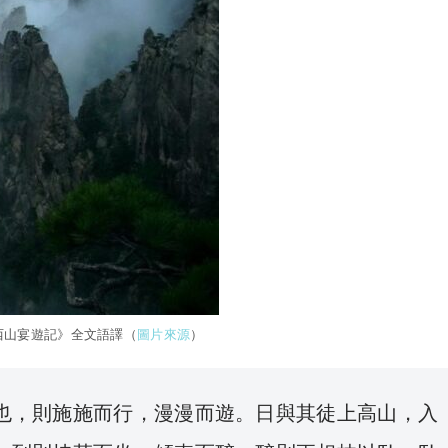
西山宴遊記》全文語譯（
圖片來源
）
也，則施施而行，漫漫而遊。日與其徒上高山，入