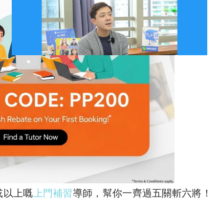
5或以上嘅
上門補習
導師，幫你一齊過五關斬六將！