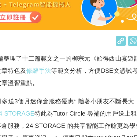
C
o
編整理了十二篇範文之一的柳宗元《始得西山宴遊
p
y
文章特色及
修辭手法
等範文分析，方便DSE文憑試
Li
文章溫習重點。
n
k
】租6個月多送3個月迷你倉服務優惠* 隨著小朋友不斷長大
4 STORAGE
特此為Tutor Circle 尋補的用戶送上
服務，24 STORAGE 的共享智能工作艙更為學