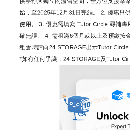
供寧靜與獨立的溫習空間，全方位支援莘莘學子
始，至2025年12月31日完結。 2. 優惠只供 2
使用。 3. 優惠需填寫 Tutor Circle 
確無誤。 4. 需租滿6個月或以上及預繳按金。
租倉時請向24 STORAGE出示Tutor Circ
*如有任何爭議，24 STORAGE及Tutor 