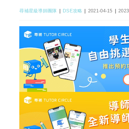
Post
Post
Post
Post
尋補星級導師團隊
DSE攻略
2021-04-15
2023
author:
category:
published:
last
modif