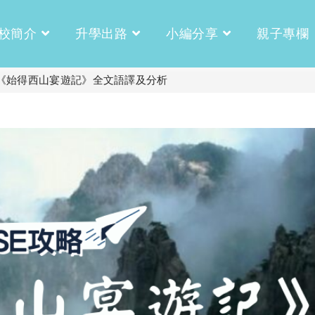
校簡介
升學出路
小編分享
親子專欄
元《始得西山宴遊記》全文語譯及分析