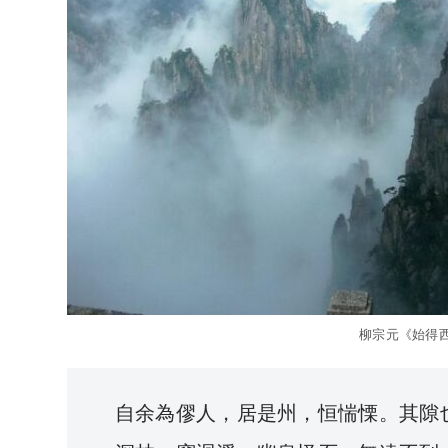
柳宗元《始得
自余為僇人，居是州，恒惴慄。其隙