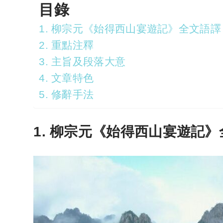
目錄
1. 柳宗元《始得西山宴遊記》全文語譯
2. 重點注釋
3. 主旨及段落大意
4. 文章特色
5. 修辭手法
1. 柳宗元《始得西山宴遊記