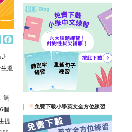
W
F
h
a
記》
at
c
s
e
考生溫
A
b
p
o
p
o
，無
k
免費下載小學英文全方位練習
租6個
生提