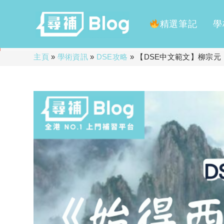
精選筆記
學
Skip
主頁
»
學術資訊
»
DSE攻略
»
【DSE中文範文】柳宗
to
content