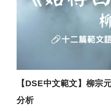
【DSE中文範文】柳宗
分析