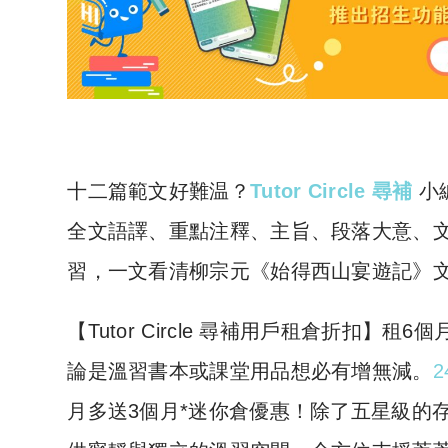
十二篇範文好難温？
Tutor Circle 尋補
小
全文語譯、重點注釋、主旨、段落大意、
習，一文看清柳宗元《始得西山宴遊記》
​【Tutor Circle 尋補用戶租倉折扣
論是溫習書本或課堂用品想必有增無減。
2
月多送3個月*迷你倉優惠！除了五星級的存倉