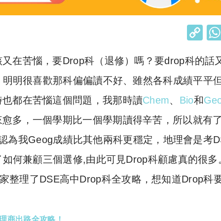
C
o
在苦惱，要Drop科（退修）嗎？要drop科的話
p
y
科、明明很喜歡那科偏偏讀不好、雖然各科成績平平
Li
時也都在苦惱這個問題，我那時讀
Chem
、
Bio
和
Ge
n
來愈多，一個學期比一個學期讀得辛苦，所以就有
k
，他認為我Geog成績比其他兩科更穩定，地理會是考D
了如何兼顧三個選修,由此可見Drop科顧慮真的很多
家整理了DSE高中Drop科全攻略，想知道Drop科
文理商出路全攻略！