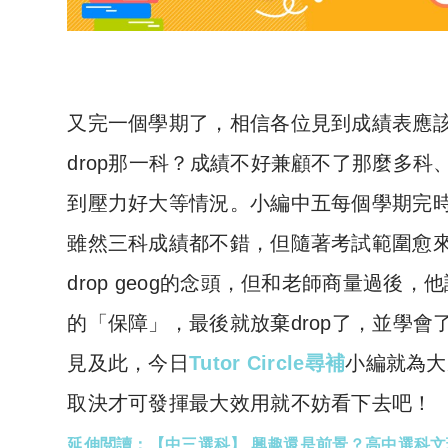
又完一個學期了，相信各位見到成績表應該又
drop那一科？成績不好兼顧不了那麼多
到壓力好大等情況。小編中五每個學期完
雖然三科成績都不錯，但隨著考試範圍愈
drop geog的念頭，但和老師商量過後
的「保障」，最後就放棄drop了，並學會
見及此，今日
Tutor Circle尋補
小編就為大
取決才可發揮最大效用就不妨看下去吧！
延伸閲讀：【中三選科】 興趣還是前景？高中選科