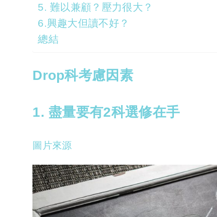
5. 難以兼顧？壓力很大？
6.興趣大但讀不好？
總結
Drop科考慮因素
1. 盡量要有2科選修在手
圖片來源