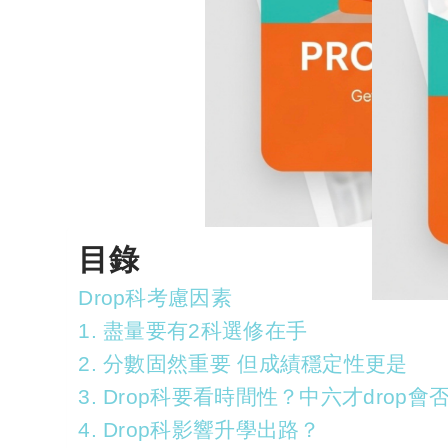
目錄
Drop科考慮因素
1. 盡量要有2科選修在手
2. 分數固然重要 但成績穩定性更是
3. Drop科要看時間性？中六才drop會
4. Drop科影響升學出路？