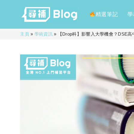
精選筆記
學
Skip
主頁
»
學術資訊
»
【Drop科】影響入大學機會？DSE
to
content