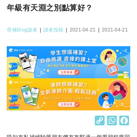
年級有天淵之別點算好？
Post
Post
Post
Post
尋補Blog讀者
讀者投稿
2021-04-21
2021-04-21
author:
category:
published:
last
modified:
C
W
o
h