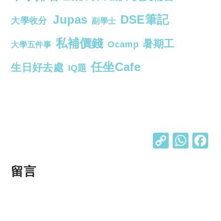
Jupas
DSE筆記
大學收分
副學士
私補價錢
暑期工
Ocamp
大學五件事
任坐Cafe
生日好去處
IQ題
C
W
o
h
p
at
留言
y
s
Li
A
n
p