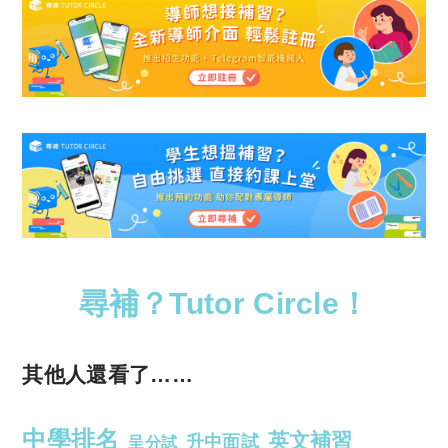
尋補？Tutor Circle！
其他人還看了……
中學排名
英文補習
升中面試
呈分試