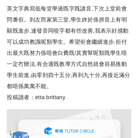
英文字典寫低每堂學過既字既讀音,下次上堂前會
問番佢。到左而家第三堂,學生終於係拼音上有明
顯既進步,連發音同咬字都有些改善,我表示好感動
可以成功教識呢類學生。希望佢會繼續進步,佢付
出最大既努力係唔會白費既!其實幫呢類既學生唔
一定冇辦法,有合適既教導方式自然就會容易推動
學生前進,由零到四十五分,再到九十分,再接近滿分
都唔係萬萬不能。
投稿讀者：etta brittany