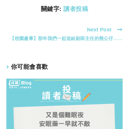
k
p
關鍵字:
讀者投稿
Next Post
Read
【校園趣事】那年我們一起送給副班主任的熊公仔……
more
articles
你可能會喜歡