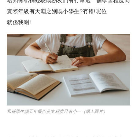
唔知有私補經驗既朋友們有冇幫過一個學習程度同
p
at
y
s
實際年級有天淵之別既小學生?冇錯!呢位
Li
A
就係我喇!
n
p
k
p
私補學生讀五年級但英文程度只有小一（網上圖片）