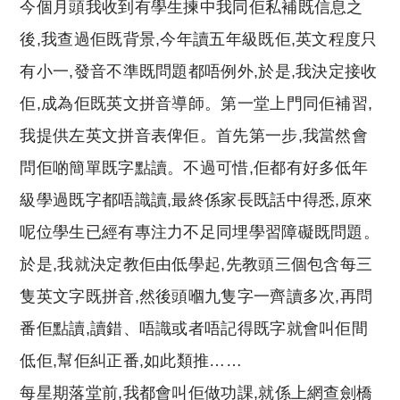
今個月頭我收到有學生揀中我同佢私補既信息之
後,我查過佢既背景,今年讀五年級既佢,英文程度只
有小一,發音不準既問題都唔例外,於是,我決定接收
佢,成為佢既英文拼音導師。第一堂上門同佢補習,
我提供左英文拼音表俾佢。首先第一步,我當然會
問佢啲簡單既字點讀。不過可惜,佢都有好多低年
級學過既字都唔識讀,最終係家長既話中得悉,原來
呢位學生已經有專注力不足同埋學習障礙既問題。
於是,我就決定教佢由低學起,先教頭三個包含每三
隻英文字既拼音,然後頭嗰九隻字一齊讀多次,再問
番佢點讀,讀錯、唔識或者唔記得既字就會叫佢間
低佢,幫佢糾正番,如此類推……
每星期落堂前,我都會叫佢做功課,就係上網查劍橋