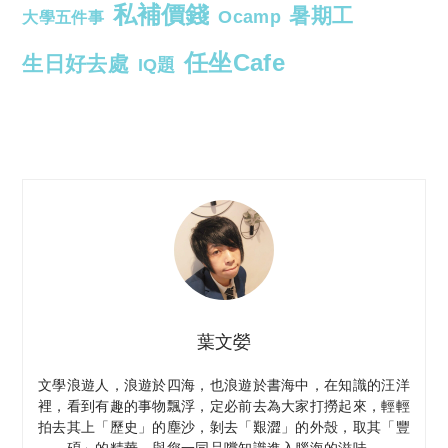
私補價錢
暑期工
Ocamp
大學五件事
任坐Cafe
生日好去處
IQ題
葉文嫈
文學浪遊人，浪遊於四海，也浪遊於書海中，在知識的汪洋
裡，看到有趣的事物飄浮，定必前去為大家打撈起來，輕輕
拍去其上「歷史」的塵沙，剝去「艱澀」的外殼，取其「豐
碩」的精華，與您一同品嚐知識進入腦海的滋味。