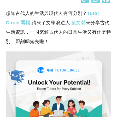
o
h
想知古代人的生活與現代人有何分別？
Tutor
p
at
y
s
Circle 尋補
請來了文學浪遊人
葉文嫈
來分享古代
Li
A
生活資訊，一同來解古代人的日常生活又有什麼特
n
p
別！即刻睇落去啦！
k
p