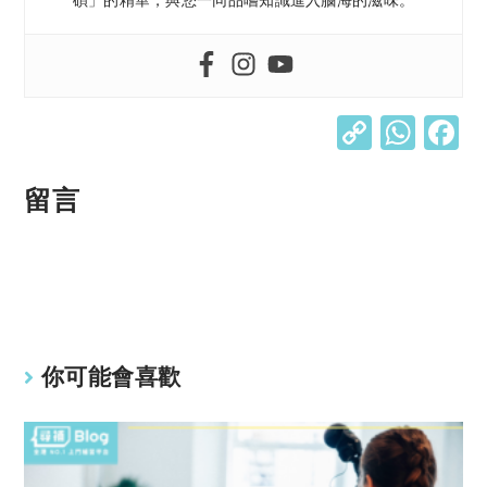
C
W
o
h
p
at
留言
y
s
Li
A
n
p
k
p
你可能會喜歡