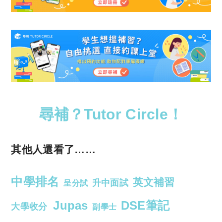
尋補？Tutor Circle！
其他人還看了……
中學排名
英文補習
升中面試
呈分試
Jupas
DSE筆記
大學收分
副學士