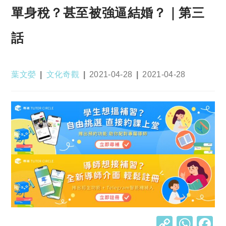
單身稅？甚至被強逼結婚？｜第三
話
Post
Post
Post
Post
葉文嫈
文化奇觀
2021-04-28
2021-04-28
author:
category:
published:
last
modified:
C
W