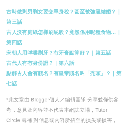
古時做剩男剩女要交單身稅？甚至被強逼結婚？｜
第三話
古人沒有廁紙怎樣刷屁股？竟然係用呢種食物…｜
第四話
宋朝人用咩嚟刷牙？冇牙膏點算好？｜第五話
古代人有冇身份證？｜第六話
點解古人會有賤名？有皇帝賤名叫「禿頭」？｜第
七話
*此文章由 Blogger個人／編輯團隊 分享並僅供參
考，意見及內容並不代表本網誌立場，Tutor
Circle 尋補 對信息或內容所招至的損失或損害，