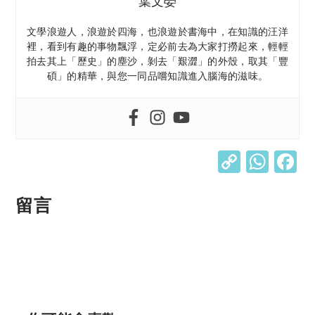
葉文嫈
文學浪遊人，浪遊於四海，也浪遊於書海中，在知識的汪洋
裡，看到有趣的事物飄浮，定必前去為大家打撈起來，輕輕
拍去其上「歷史」的塵沙，剝去「艱澀」的外殼，取其「豐
碩」的精華，與您一同品嚐知識進入腦海的滋味。
C
W
o
h
p
at
留言
y
s
Li
A
n
p
k
p