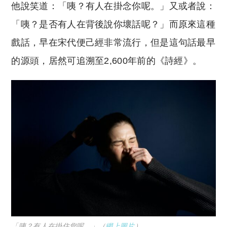
他說笑道：「咦？有人在掛念你呢。」又或者說：
「咦？是否有人在背後說你壞話呢？」而原來這種
戲話，早在宋代便己經非常流行，但是這句話最早
的源頭，居然可追溯至2,600年前的《詩經》。
「咦？有人在掛住您呢。」（
網上圖片
）