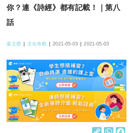
你？連《詩經》都有記載！｜第八
話
Post
Post
Post
Post
葉文嫈
文化奇觀
2021-05-03
2021-05-03
author:
category:
published:
last
modified:
C
W