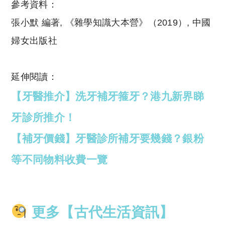
參考資料：
張小默
編著
,
《雜學知識大本營》（
2019
）
,
中國
婦女出版社
延伸閱讀：
【牙醫推介】洗牙補牙箍牙？港九新界睇
牙診所推介！
【補牙價錢】牙醫診所補牙要幾錢？銀粉
等不同物料收費一覽
更多【古代生活資訊】