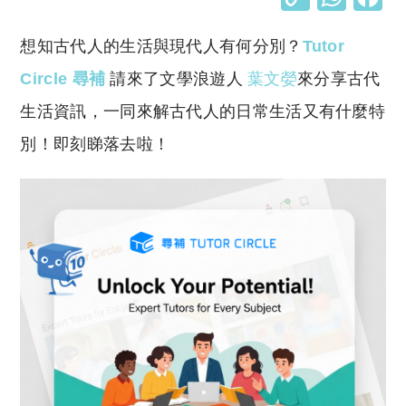
o
h
想知古代人的生活與現代人有何分別？
Tutor
p
at
y
s
Circle 尋補
請來了文學浪遊人
葉文嫈
來分享古代
Li
A
生活資訊，一同來解古代人的日常生活又有什麼特
n
p
別！即刻睇落去啦！
k
p