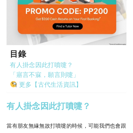
目錄
有人掛念因此打噴嚏？
「寤言不寐，願言則嚏」
更多【古代生活資訊】
有人掛念因此打噴嚏？
當有朋友無緣無故打噴嚏的時候，可能我們也會跟