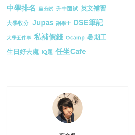
中學排名
英文補習
升中面試
呈分試
Jupas
DSE筆記
大學收分
副學士
私補價錢
暑期工
Ocamp
大學五件事
任坐Cafe
生日好去處
IQ題