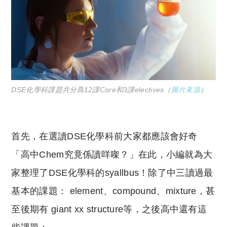
DSE化學科課題共分爲12課Core和3課electives（
圖片來源
）
首先，在選讀DSE化學科前大家都應該會好奇
「高中Chem究竟係讀咩㗎？」在此，小編就為大
家整理了DSE化學科的syallbus！除了中三讀過最
基本的課題： element、compound、mixture，甚
至後期有 giant xx structure等，之後高中還有這