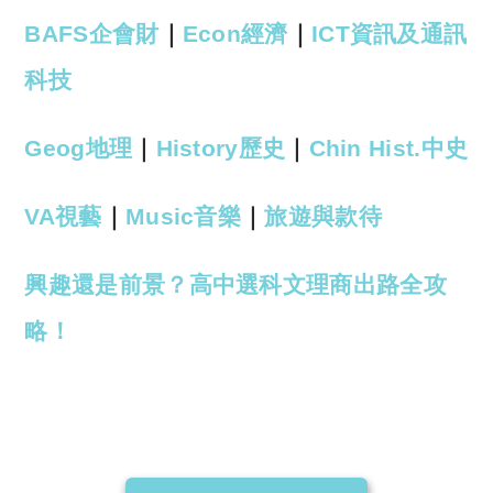
BAFS企會財
｜
Econ經濟
｜
ICT資訊及通訊
科技
Geog地理
｜
History歷史
｜
Chin Hist.中史
VA視藝
｜
Music音樂
｜
旅遊與款待
興趣還是前景？高中選科文理商出路全攻
略！