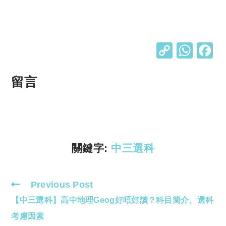
C
W
o
h
p
at
留言
y
s
Li
A
n
p
k
p
關鍵字:
中三選科
Previous Post
Read
【中三選科】高中地理Geog好唔好讀？科目簡介、選科
more
articles
考慮因素