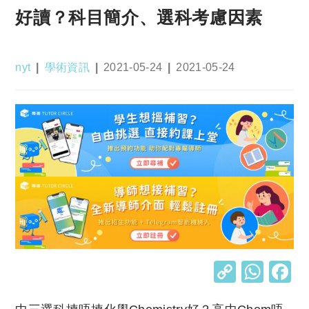
好讀？科目簡介、選科考慮因素
Post
Post
Post
Post
nyt
學術資訊
2021-05-24
2021-05-24
author:
category:
published:
last
modified:
C
W
o
h