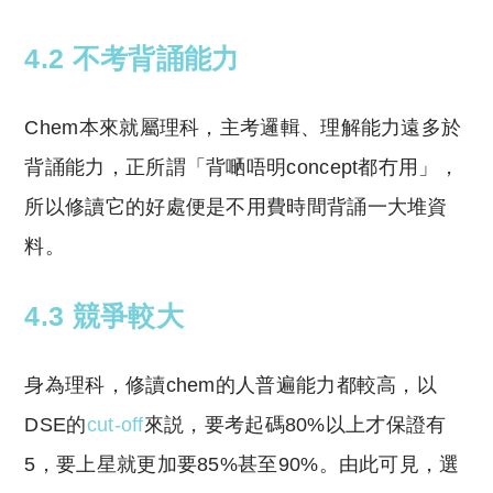
4.2 不考背誦能力
Chem本來就屬理科，主考邏輯、理解能力遠多於
背誦能力，正所謂「背嗮唔明concept都冇用」，
所以修讀它的好處便是不用費時間背誦一大堆資
料。
4.3 競爭較大
身為理科，修讀chem的人普遍能力都較高，以
DSE的
cut-off
來説，要考起碼80%以上才保證有
5，要上星就更加要85%甚至90%。由此可見，選