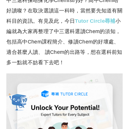
中三選科揀唔揀化學Chemistry好？高中Chem唔
p
at
y
s
好讀㗎？在取決選讀這一科時，當然要先知道有關
Li
A
科目的資訊。有見及此，今日
Tutor Circle尋補
小
n
p
編就為大家再整理了中三選科選讀Chem的須知，
k
p
包括高中Chem課程簡介、修讀Chem的好壞處、
適合甚麼人讀、 讀Chem的出路等，想在選科前知
多一點就不妨看下去吧！