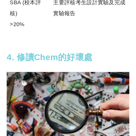
SBA (校本評
主要評核考生設計實驗及完成
核)
實驗報告
>20%
4. 修讀Chem的好壞處