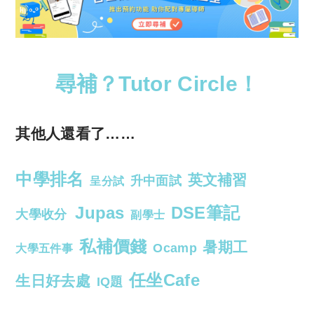
尋補？Tutor Circle！
其他人還看了……
中學排名
英文補習
升中面試
呈分試
Jupas
DSE筆記
大學收分
副學士
私補價錢
暑期工
Ocamp
大學五件事
任坐Cafe
生日好去處
IQ題