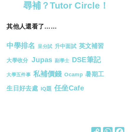
尋補？Tutor Circle！
其他人還看了……
中學排名
英文補習
升中面試
呈分試
Jupas
DSE筆記
大學收分
副學士
私補價錢
暑期工
Ocamp
大學五件事
任坐Cafe
生日好去處
IQ題
C
W