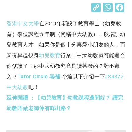
C
W
o
h
香港中文大學
在2019年新設了教育學士（幼兒教
p
at
y
s
育）學位課程五年制（簡稱中大幼教），以培訓幼
Li
A
兒教育人才。如果你是個十分喜愛小朋友的人，而
n
p
又有興趣投身
幼兒教育
行業，中大幼教就可能適合
k
p
你修讀了！那中大幼教究竟是讀甚麼的？難不難
入？
Tutor Circle 尋補
小編以下介紹一下
JS4372
中大幼教
吧！
延伸閱讀 ：【幼兒教育】幼教課程邊間好？ 讀完
幼教唔做老師仲有咩出路？