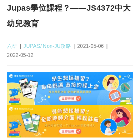
Jupas學位課程？——JS4372中大
幼兒教育
Post
Post
Post
六研
JUPAS/ Non-JU攻略
2021-05-06
author:
category:
published:
Post
2022-05-12
last
modified: