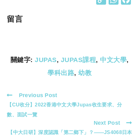
o
h
p
at
留言
y
s
Li
A
n
p
k
p
關鍵字:
JUPAS
,
JUPAS課程
,
中文大學
,
學科出路
,
幼教
Previous Post
Read
【CU收分】2022香港中文大學Jupas收生要求、分
more
articles
數、面試一覽
Next Post
【中大日研】深度認識「第二鄉下」？——JS4068日本