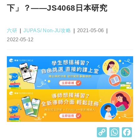
下」？——JS4068日本研究
Post
Post
Post
六研
JUPAS/ Non-JU攻略
2021-05-06
author:
category:
published:
Post
2022-05-12
last
modified:
C
W