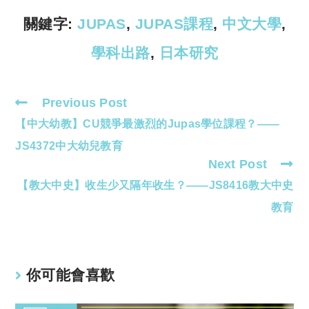
n
p
k
p
關鍵字:
JUPAS
,
JUPAS課程
,
中文大學
,
學科出路
,
日本研究
Previous Post
Read
【中大幼教】CU競爭最激烈的Jupas學位課程？——
more
articles
JS4372中大幼兒教育
Next Post
【教大中史】收生少又隔年收生？——JS8416教大中史
教育
你可能會喜歡