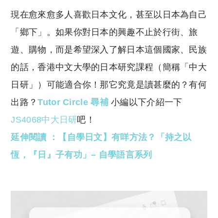
o
h
現在愈來愈多人喜歡日本文化，甚至以日本為自己
p
at
y
s
「鄉下」。如果你對日本的興趣不止於行街、旅
Li
A
遊、購物，而是希望深入了解日本這個國家、民族
n
p
的話，香港中文大學的日本研究課程（簡稱「中大
k
p
日研」）可能適合你！那它究竟是讀甚麼的？有何
出路？
Tutor Circle 尋補
小編以下介紹一下
JS4068中大日研
吧！
延伸閱讀 ：【自學日文】有咩方法？「持之以
恆，『日』子有功」– 自學語言系列