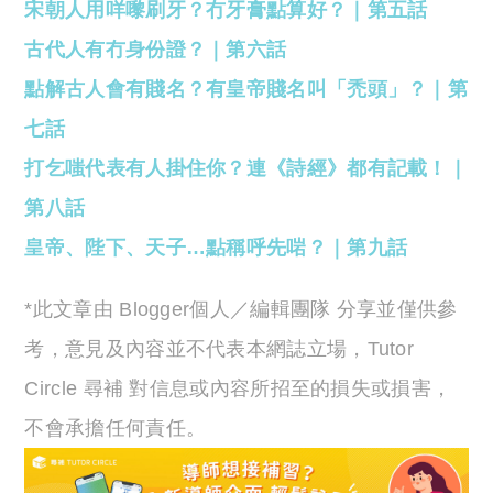
宋朝人用咩嚟刷牙？冇牙膏點算好？｜第五話
古代人有冇身份證？｜第六話
點解古人會有賤名？有皇帝賤名叫「禿頭」？｜第
七話
打乞嗤代表有人掛住你？連《詩經》都有記載！｜
第八話
皇帝、陛下、天子…點稱呼先啱？｜第九話
*此文章由 Blogger個人／編輯團隊 分享並僅供參
考，意見及內容並不代表本網誌立場，Tutor
Circle 尋補 對信息或內容所招至的損失或損害，
不會承擔任何責任。