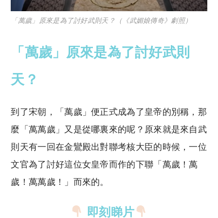
「萬歲」原來是為了討好武則天？（《武媚娘傳奇》劇照）
「萬歲」原來是為了討好武則
天？
到了宋朝，「萬歲」便正式成為了皇帝的別稱，那
麼「萬萬歲」又是從哪裏來的呢？原來就是來自武
則天有一回在金鸞殿出對聯考核大臣的時候，一位
文官為了討好這位女皇帝而作的下聯「萬歲！萬
歲！萬萬歲！」而來的。
即刻睇片