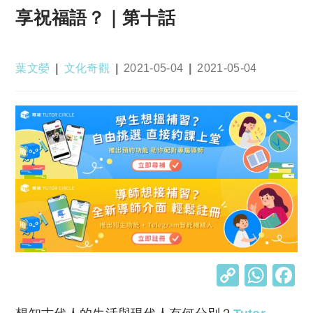
享祝福語？｜第十話
Post
Post
Post
Post
葉文嫈
文化奇觀
2021-05-04
2021-05-04
author:
category:
published:
last
modified:
C
W
o
h