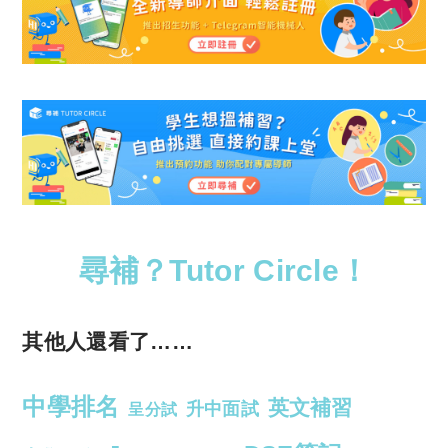
尋補？Tutor Circle！
其他人還看了……
中學排名
英文補習
升中面試
呈分試