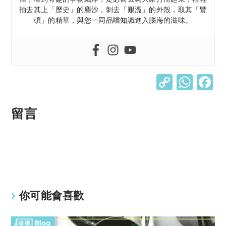
拍去其上「歷史」的塵沙，剝去「艱澀」的外殼，取其「豐
碩」的精華，與您一同品嚐知識進入腦海的滋味。
C
W
o
h
p
at
留言
y
s
Li
A
n
p
k
p
你可能會喜歡