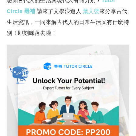
想知古代人的生活與現代人有何分別？
Tutor
p
at
y
s
Circle 尋補
請來了文學浪遊人
葉文嫈
來分享古代
Li
A
生活資訊，一同來解古代人的日常生活又有什麼特
n
p
別！即刻睇落去啦！
k
p