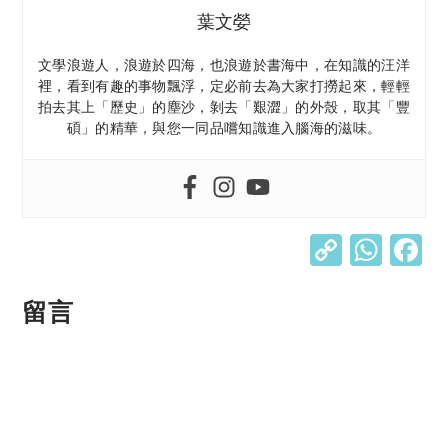
葉文嫈
文學浪遊人，浪遊於四海，也浪遊於書海中，在知識的汪洋
裡，看到有趣的事物飄浮，定必前去為大家打撈起來，輕輕
拍去其上「歷史」的塵沙，剝去「艱澀」的外殼，取其「豐
碩」的精華，與您一同品嚐知識進入腦海的滋味。
C
W
o
h
p
at
留言
y
s
Li
A
n
p
k
p