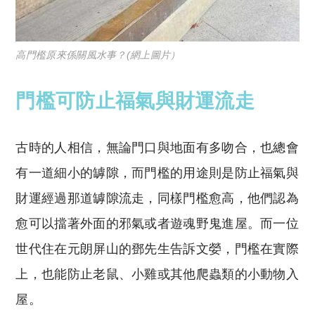
高門檻原來係關風水事？(網上圖片）
門檻可防止福氣與財運流走
古時的人相信，無論門口與地面有多吻合，也總會
有一道細小的罅隙，而門檻的用途則是防止福氣與
財運經過那道罅隙流走，同樣門檻愈高，他們認為
愈可以擋著外面的邪氣或者遊魂野鬼進屋。而一位
世代住在元朗屏山的鄧先生告訴文嫈，門檻在實際
上，也能防止老鼠、小雞或其他爬蟲類的小動物入
屋。