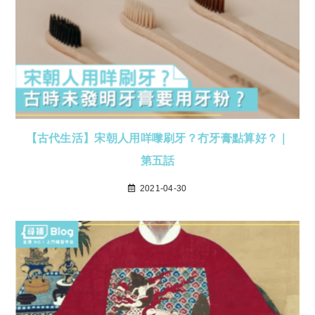
【古代生活】宋朝人用咩嚟刷牙？冇牙膏點算好？｜
第五話
2021-04-30