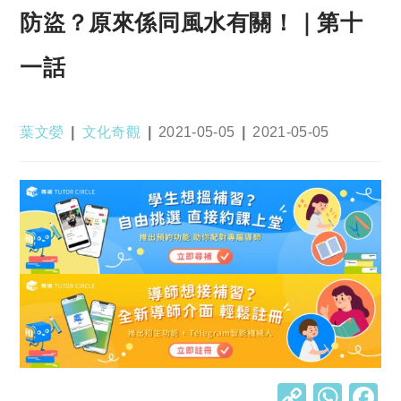
防盜？原來係同風水有關！｜第十
一話
Post
Post
Post
Post
葉文嫈
文化奇觀
2021-05-05
2021-05-05
author:
category:
published:
last
modified:
C
W