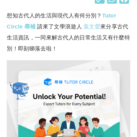
o
h
想知古代人的生活與現代人有何分別？
Tutor
p
at
y
s
Circle 尋補
請來了文學浪遊人
葉文嫈
來分享古代
Li
A
生活資訊，一同來解古代人的日常生活又有什麼特
n
p
別！即刻睇落去啦！
k
p