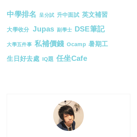
中學排名
英文補習
升中面試
呈分試
Jupas
DSE筆記
大學收分
副學士
私補價錢
暑期工
Ocamp
大學五件事
任坐Cafe
生日好去處
IQ題