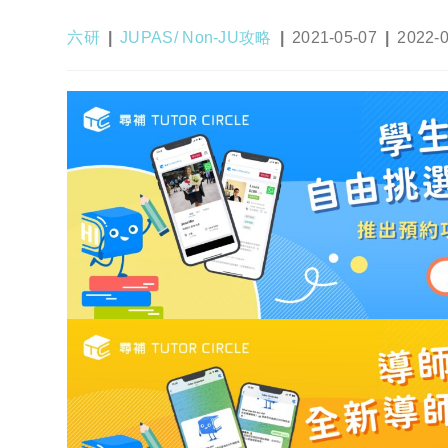
Post
Post
Post
Post
六研
JUPAS/ Non-JU攻略
2021-05-07
2022-
author:
category:
published:
last
modifie