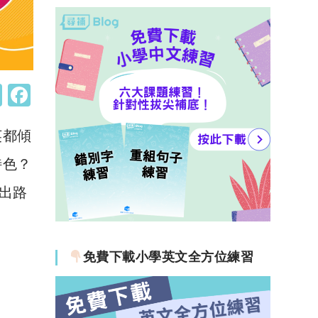
W
F
h
a
英都傾
at
c
s
e
特色？
A
b
出路
p
o
p
o
k
免費下載小學英文全方位練習