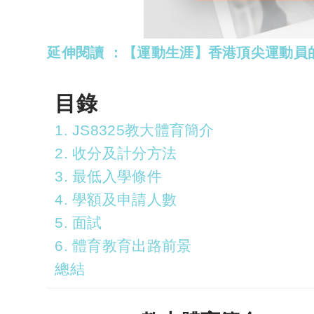
延伸閱讀 ：【運動生涯】香港頂尖運動員
目錄
1. JS8325教大體育簡介
2. 收分及計分方法
3. 最低入學條件
4. 學額及申請人數
5. 面試
6. 體育教育出路前景
總結