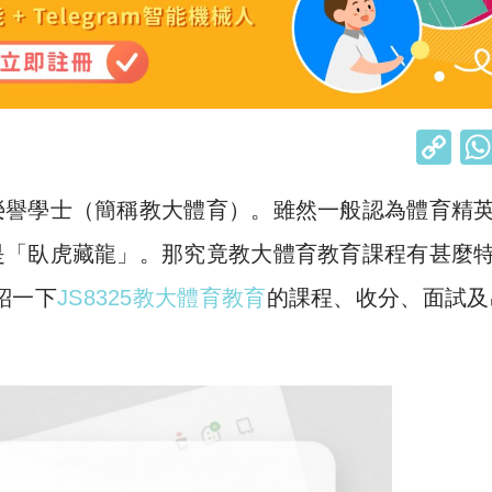
C
o
榮譽學士（簡稱教大體育）。雖然一般認為體育精
p
y
是「臥虎藏龍」。那究竟教大體育教育課程有甚麼
Li
紹一下
JS8325教大體育教育
的課程、收分、面試及
n
k