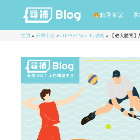
精選筆記
學
Skip
主頁
»
升學出路
»
JUPAS/ Non-JU攻略
»
【教大體育】
to
content