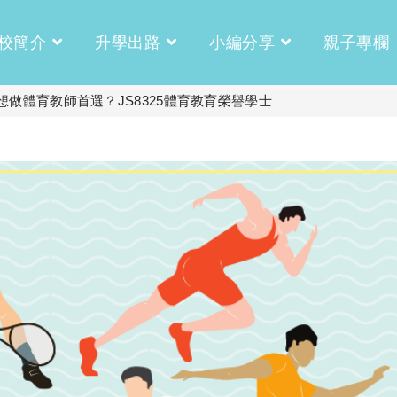
校簡介
升學出路
小編分享
親子專欄
想做體育教師首選？JS8325體育教育榮譽學士