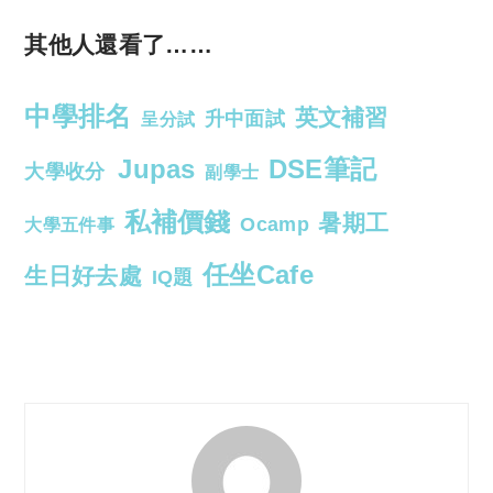
其他人還看了……
中學排名
英文補習
升中面試
呈分試
Jupas
DSE筆記
大學收分
副學士
私補價錢
暑期工
Ocamp
大學五件事
任坐Cafe
生日好去處
IQ題