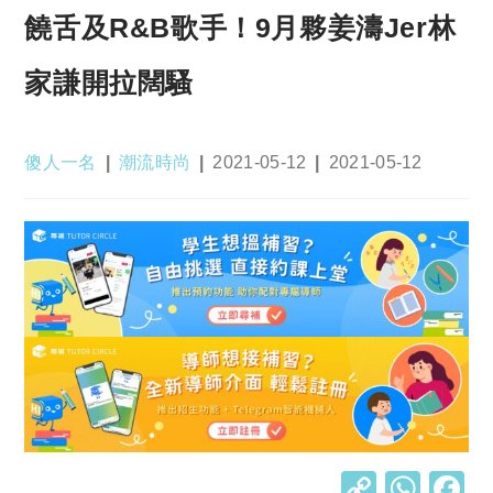
饒舌及R&B歌手！9月夥姜濤Jer林
家謙開拉闊騷
Post
Post
Post
Post
傻人一名
潮流時尚
2021-05-12
2021-05-12
author:
category:
published:
last
modified:
C
W