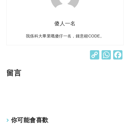
傻人一名
我係科大畢業嘅傻仔一名，鍾意砌CODE。
C
W
o
h
p
at
留言
y
s
Li
A
n
p
k
p
你可能會喜歡