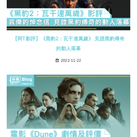
【阿T影評】《黑豹2：瓦干達萬歲》 見證黑豹傳奇
的動人落幕
2022-11-22