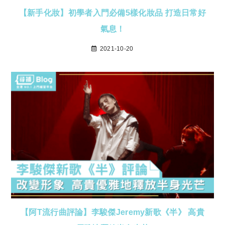
【新手化妝】初學者入門必備5樣化妝品 打造日常好
氣息！
2021-10-20
【阿T流行曲評論】李駿傑Jeremy新歌《半》 高貴