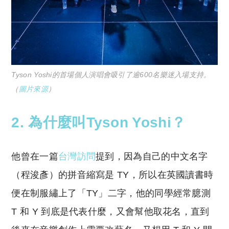
Tyson Yoshi的首場個人演唱會吸引了逾600名樂迷入場支持。
（
圖片來源
）
2. 為什麼叫Tyson Yoshi？
他曾在一篇
台灣訪問
提到，因為自己的中文名字
（程浚彥）的拼音縮寫是 TY，所以在英國讀書時
便在制服繡上了「TY」二字，他的同學經常臆測
T 和 Y 到底是代表什麼，又會幫他取花名，直到