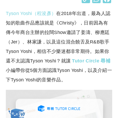
o
h
Tyson Yoshi（
程浚彥
）
在2018年出道，最為人認
p
at
y
s
知的歌曲作品應該就是《Christy》，日前因為有
Li
A
傳今年商台主辦的拉闊Show邀請了姜濤、柳應廷
n
p
（Jer）、林家謙，以及這位混合饒舌及R&B歌手
k
p
Tyson Yoshi，相信不少樂迷都非常期待。如果你
還不太認識Tyson Yoshi？就讓
Tutor Circle 尋補
小編帶你從5個方面認識Tyson Yoshi，以及介紹一
下Tyson Yoshi的音樂作品。