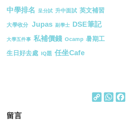
中學排名
英文補習
升中面試
呈分試
Jupas
DSE筆記
大學收分
副學士
私補價錢
暑期工
Ocamp
大學五件事
任坐Cafe
生日好去處
IQ題
C
W
o
h
p
at
留言
y
s