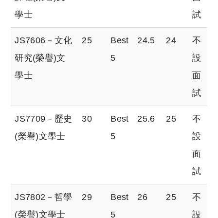
學士
試
JS7606－文化
25
Best
24.5
24
不
研究(榮譽)文
5
設
學士
面
試
JS7709－歷史
30
Best
25.6
25
不
(榮譽)文學士
5
設
面
試
JS7802－哲學
29
Best
26
25
不
(榮譽)文學士
5
設