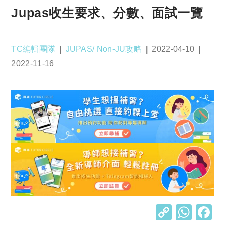
Jupas收生要求、分數、面試一覽
Post
Post
Post
TC編輯團隊
JUPAS/ Non-JU攻略
2022-04-10
author:
category:
published:
Post
2022-11-16
last
modified:
C
W