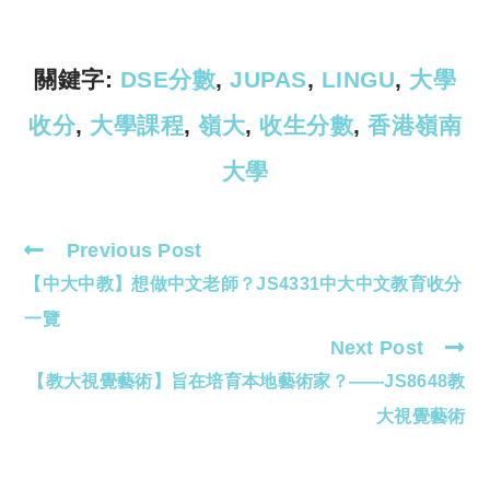
Li
A
n
p
k
p
關鍵字:
DSE分數
,
JUPAS
,
LINGU
,
大學
收分
,
大學課程
,
嶺大
,
收生分數
,
香港嶺南
大學
Previous Post
Read
【中大中教】想做中文老師？JS4331中大中文教育收分
more
articles
一覽
Next Post
【教大視覺藝術】旨在培育本地藝術家？——JS8648教
大視覺藝術