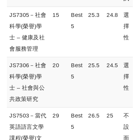
JS7305－社會
15
Best
25.3
24.8
選
科學(榮譽)學
5
擇
士 – 健康及社
性
會服務管理
JS7306－社會
20
Best
25.5
24.5
選
科學(榮譽)學
5
擇
士 – 社會與公
性
共政策研究
JS7503－當代
29
Best
26.5
25
不
英語語言文學
5
設
課程(榮譽)文
面