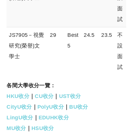
面
試
JS7905－視覺
29
Best
24.5
23.5
不
研究(榮譽)文
5
設
學士
面
試
各間大學收分一覽：
HKU收分
｜
CU收分
｜
UST收分
CityU收分
｜
PolyU收分
｜
BU收分
LingU收分
｜
EDUHK收分
MU收分
｜
HSU收分