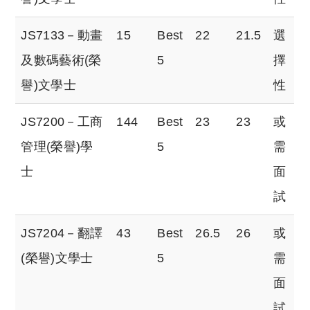
JS7133－動畫
15
Best
22
21.5
選
及數碼藝術(榮
5
擇
譽)文學士
性
JS7200－工商
144
Best
23
23
或
管理(榮譽)學
5
需
士
面
試
JS7204－翻譯
43
Best
26.5
26
或
(榮譽)文學士
5
需
面
試