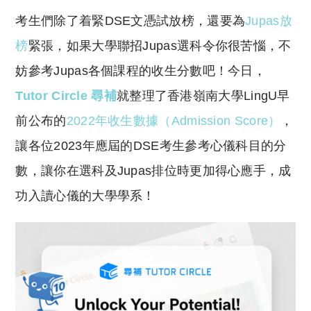
o
h
考生們除了着緊DSE文憑試放榜，還要為
Jupas放
p
at
y
s
榜
緊張，如果大學聯招Jupas選科令你很苦惱，不
Li
A
妨參考Jupas各個課程的收生分數吧！今日，
n
p
Tutor Circle 尋補
就整理了香港嶺南大學LingU早
k
p
前公布的
2022年收生數據（Admission Score）
，
讓各位2023年應屆的DSE考生參考心儀科目的分
數，讓你在選科及Jupas排位時更加得心應手，成
功入讀心儀的大學學系！