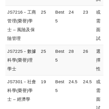
JS7216－工商
25
Best
24
23
或
管理(榮譽)學
5
需
士 – 風險及保
面
險管理
試
JS7225－數據
25
Best
28
26
選
科學(榮譽)理
5
擇
學士
性
JS7301－社會
19
Best
24.5
24.5
或
科學(榮譽)學
5
需
士 – 經濟學
面
試