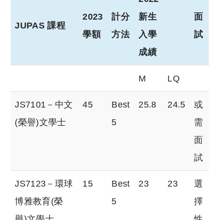
2023
計分
新生
面
JUPAS 課程
學額
方法
入學
試
成績
JUPAS 課程
2023
計分
2022
面
M
LQ
學額
方法
新生
試
JS7101－中文
45
Best
25.8
24.5
或
入學
(榮譽)文學士
5
需
成績
面
試
JS7123－環球
15
Best
23
23
選
博雅教育(榮
5
擇
譽)文學士
性