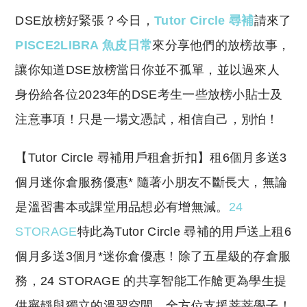
o
h
DSE放榜好緊張？今日，
Tutor Circle 尋補
請來了
p
at
y
s
PISCE2LIBRA 魚皮日常
來分享他們的放榜故事，
Li
A
讓你知道DSE放榜當日你並不孤單，並以過來人
n
p
身份給各位2023年的DSE考生一些放榜小貼士及
k
p
注意事項！只是一場文憑試，相信自己，別怕！
​【Tutor Circle 尋補用戶租倉折扣】租6個月多送3
個月迷你倉服務優惠* 隨著小朋友不斷長大，無論
是溫習書本或課堂用品想必有增無減。
24
STORAGE
特此為Tutor Circle 尋補的用戶送上租6
個月多送3個月*迷你倉優惠！除了五星級的存倉服
務，24 STORAGE 的共享智能工作艙更為學生提
供寧靜與獨立的溫習空間，全方位支援莘莘學子！