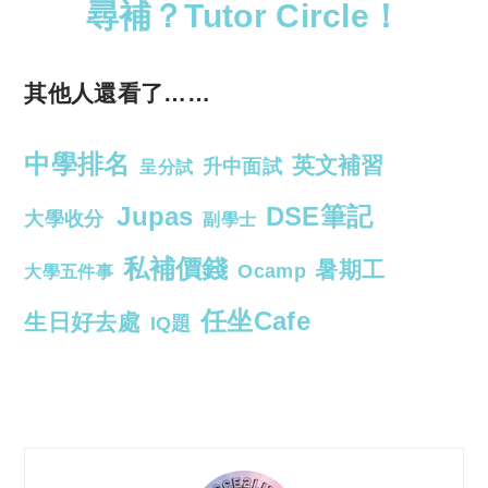
尋補？Tutor Circle！
其他人還看了……
中學排名
英文補習
升中面試
呈分試
Jupas
DSE筆記
大學收分
副學士
私補價錢
暑期工
Ocamp
大學五件事
任坐Cafe
生日好去處
IQ題