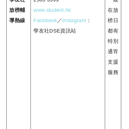
放榜輔
www.student.hk
在放
D
導熱線
Facebook
／
Instagram
：
榜日
學友社DSE資訊站
都有
特別
通宵
支援
服務