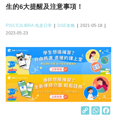
生的6大提醒及注意事項！
Post
Post
Post
PISCE2LIBRA 魚皮日常
DSE攻略
2021-05-18
author:
category:
published:
Post
2023-05-23
last
modified:
C
W