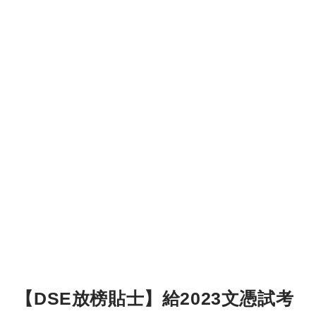
【DSE放榜貼士】給2023文憑試考