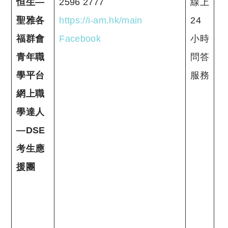
恒生—
2596 2777
線上
聖雅各
https://i-am.hk/main
24
福群會
Facebook
小時
青年職
問答
學平台
服務
網上職
學達人
—DSE
考生應
援團