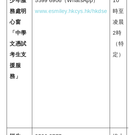
少年服
5599 6906（WhatsApp）
10
務處明
www.esmiley.hkcys.hk/hkdse
時至
心窗
凌晨
「中學
2時
文憑試
（特
考生支
定）
援服
務」