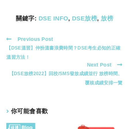
n
p
k
p
關鍵字:
DSE INFO
,
DSE放榜
,
放榜
Previous Post
Read
【DSE溫習】仲扮溫書浪費時間？DSE考生必知的正確
more
articles
溫習方法！
Next Post
【DSE放榜2022】回校/SMS發放成績並行 放榜時間、
覆核成績安排一覽
你可能會喜歡