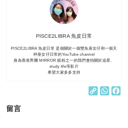
PISCE2LIBRA 魚皮日常
PISCE2LIBRA 魚皮日常 是個關於一個雙魚座女仔和一個天
秤座女仔日常的YouTube channel
身為香港男團 MIRROR 鏡粉之一的我們會拍關於追星、
study life等影片
希望大家多多支持
C
W
o
h
p
at
留言
y
s
Li
A