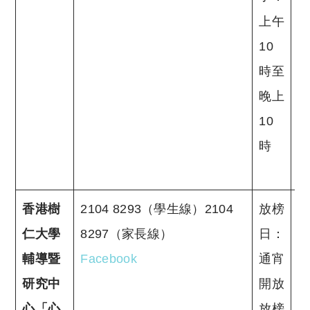
上午
10
時至
晚上
10
時
香港樹
2104 8293（學生線）2104
放榜
仁大學
8297（家長線）
日：
輔導暨
Facebook
通宵
研究中
開放
心「心
放榜