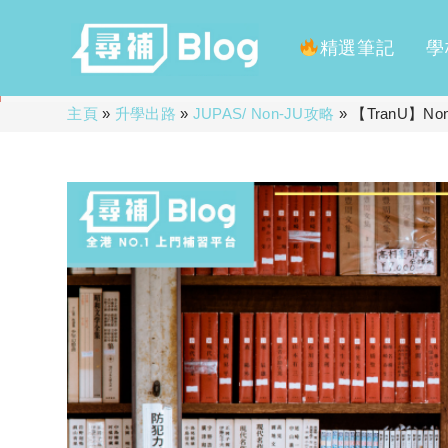
精選筆記
學
Skip
主頁
»
升學出路
»
JUPAS/ Non-JU攻略
»
【TranU】
to
content