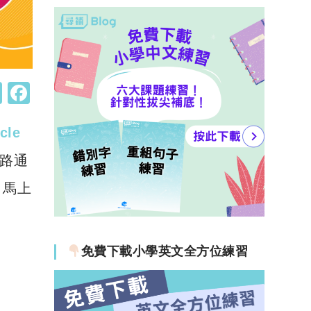
W
F
h
a
rcle
at
c
s
e
路通
A
b
？馬上
p
o
p
o
k
免費下載小學英文全方位練習