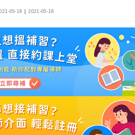
ost
Post
021-05-18
2021-05-18
ublished:
last
modified: