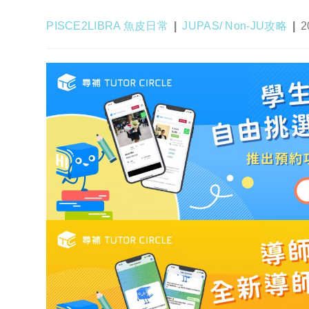
Post
Post
P
PISCE2LIBRA 魚皮日常
JUPAS/ Non-JU攻略
2
author:
category:
p