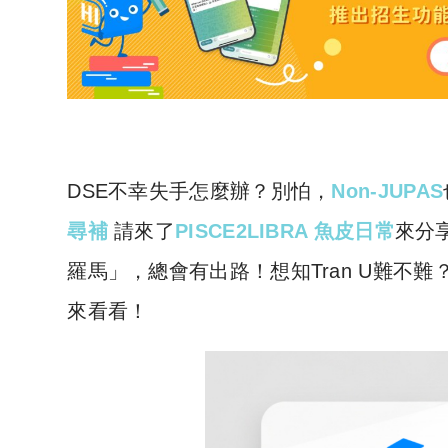
DSE
不幸失手怎麼辦？別怕
，
Non-JUPAS
尋補
請來了
PISCE2LIBRA 魚皮日常
來分
羅馬」，總會有出路！想知Tran U難不
來看看！