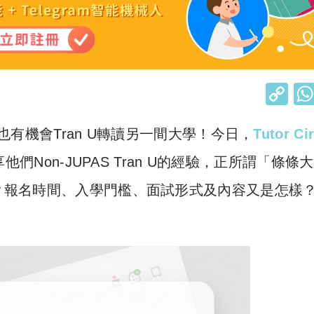
C
o
也有機會Tran U轉讀另一間大學！今日，
Tutor Ci
p
y
享他們
Non-JUPAS Tran U的經驗
，
正所謂「條條大
Li
難？報名時間、入學門檻、面試形式及內容又是怎樣
n
k