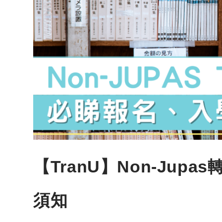
【TranU】Non-Ju
須知