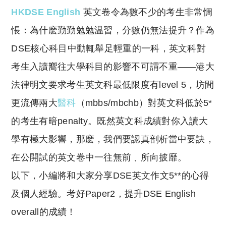
HKDSE English
英文卷令為數不少的考生非常惆
悵：為什麽勤勤勉勉温習，分數仍無法提升？作為
DSE核心科目中動輒舉足輕重的一科，英文科對
考生入讀嚮往大學科目的影響不可謂不重——港大
法律明文要求考生英文科最低限度有level 5，坊間
更流傳兩大
醫科
（mbbs/mbchb）對英文科低於5*
的考生有暗penalty。既然英文科成績對你入讀大
學有極大影響，那麽，我們要認真剖析當中要訣，
在公開試的英文卷中一往無前﹑所向披靡。
以下，小編將和大家分享DSE英文作文5**的心得
及個人經驗。考好Paper2，提升DSE English
overall的成績！