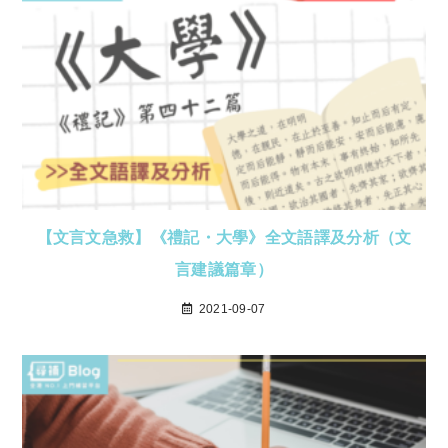
【文言文急救】《禮記・大學》全文語譯及分析（文
言建議篇章）
2021-09-07