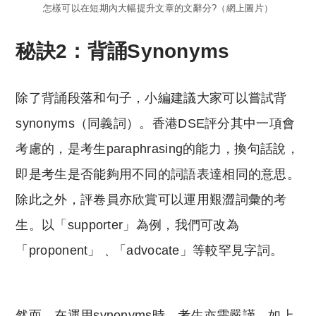
怎樣可以在短期內大幅提升文章的文辭分?（網上圖片）
秘訣2：背誦Synonyms
除了背誦段落和句子，小編建議大家可以嘗試背
synonyms（同義詞）。香港DSE評分其中一項會
考慮的，是考生paraphrasing的能力，換句話說，
即是考生是否能夠用不同的詞語表達相同的意思。
除此之外，評卷員亦欣賞可以運用艱澀詞彙的考
生。以「supporter」為例，我們可改為
「proponent」﹑「advocate」等較罕見字詞。
然而，在運用synonyms時，考生亦需嚴謹。如上