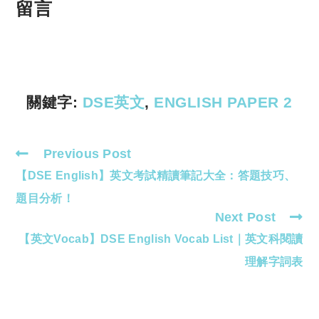
p
at
留言
y
s
Li
A
n
p
k
p
關鍵字:
DSE英文
,
ENGLISH PAPER 2
Previous Post
Read
【DSE English】英文考試精讀筆記大全：答題技巧、
more
articles
題目分析！
Next Post
【英文Vocab】DSE English Vocab List｜英文科閱讀
理解字詞表