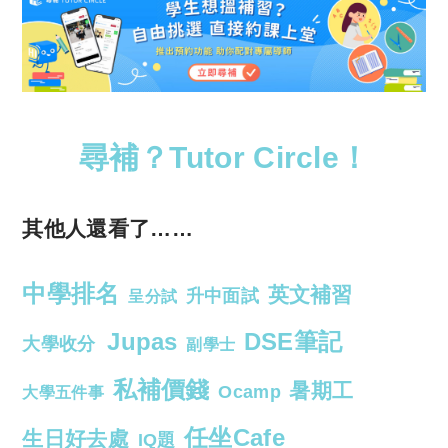
尋補？Tutor Circle！
其他人還看了……
中學排名
英文補習
升中面試
呈分試
Jupas
DSE筆記
大學收分
副學士
私補價錢
暑期工
Ocamp
大學五件事
任坐Cafe
生日好去處
IQ題