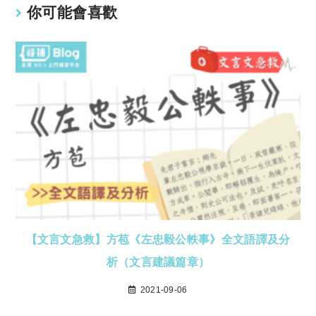
你可能會喜歡
【文言文急救】方苞《左忠毅公軼事》全文語譯及分
析（文言建議篇章）
2021-09-06