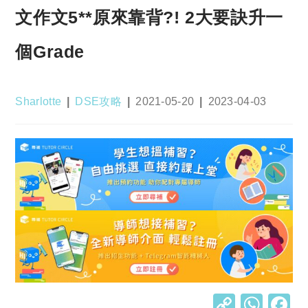
文作文5**原來靠背?! 2大要訣升一
個Grade
Post
Post
Post
Post
Sharlotte
DSE攻略
2021-05-20
2023-04-03
author:
category:
published:
last
modified:
C
W