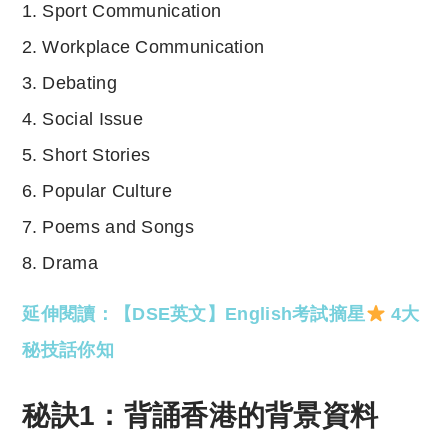
Sport Communication
Workplace Communication
Debating
Social Issue
Short Stories
Popular Culture
Poems and Songs
Drama
延伸閱讀：【DSE英文】English考試摘星
4大
秘技話你知
秘訣1：背誦香港的背景資料