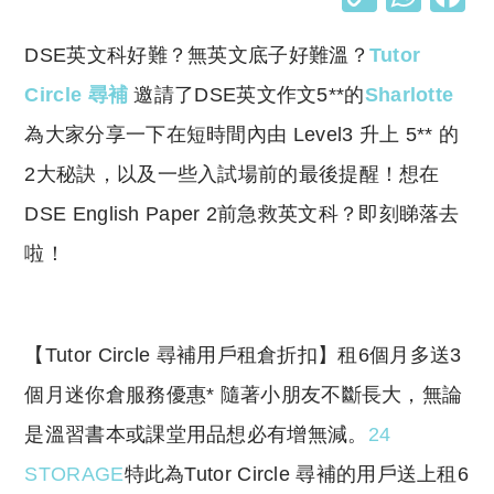
o
h
DSE英文科好難？無英文底子好難溫？
Tutor
p
at
y
s
Circle 尋補
邀請了DSE英文作文5**的
Sharlotte
Li
A
為大家分享一下在短時間內由 Level3 升上 5** 的
n
p
2大秘訣，以及一些入試場前的最後提醒！想在
k
p
DSE English Paper 2前急救英文科？即刻睇落去
啦！
​【Tutor Circle 尋補用戶租倉折扣】租6個月多送3
個月迷你倉服務優惠* 隨著小朋友不斷長大，無論
是溫習書本或課堂用品想必有增無減。
24
STORAGE
特此為Tutor Circle 尋補的用戶送上租6