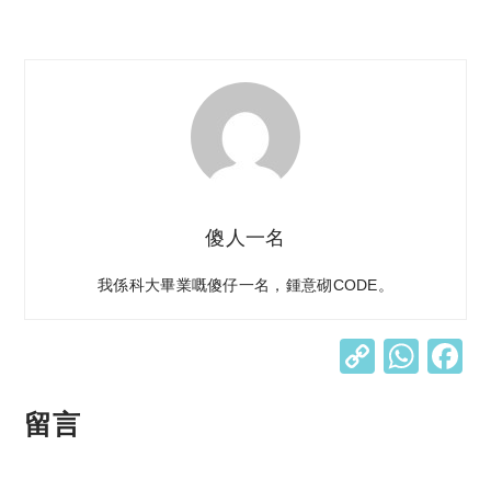
傻人一名
我係科大畢業嘅傻仔一名，鍾意砌CODE。
C
W
o
h
p
at
留言
y
s