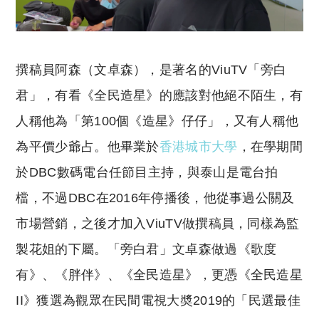
撰稿員阿森（文卓森），是著名的ViuTV「旁白
君」，有看《全民造星》的應該對他絕不陌生，有
人稱他為「第100個《造星》仔仔」，又有人稱他
為平價少爺占。他畢業於
香港城市大學
，在學期間
於DBC數碼電台任節目主持，與泰山是電台拍
檔，不過DBC在2016年停播後，他從事過公關及
市場營銷，之後才加入ViuTV做撰稿員，同樣為監
製花姐的下屬。「旁白君」文卓森做過《歌度
有》、《胖伴》、《全民造星》，更憑《全民造星
II》獲選為觀眾在民間電視大奬2019的「民選最佳