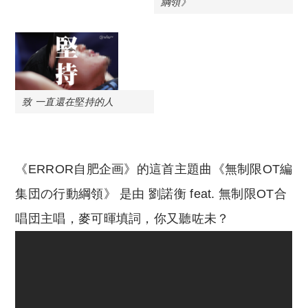
綱領》
致 一直還在堅持的人
《ERROR自肥企画》的這首主題曲《無制限OT編
集団の行動綱領》 是由 劉諾衡 feat. 無制限OT合
唱団主唱，麥可暉填詞，你又聽咗未？