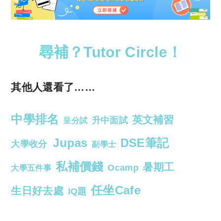
尋補？Tutor Circle！
其他人還看了……
中學排名
英文補習
升中面試
呈分試
Jupas
DSE筆記
大學收分
副學士
私補價錢
暑期工
Ocamp
大學五件事
任坐Cafe
生日好去處
IQ題