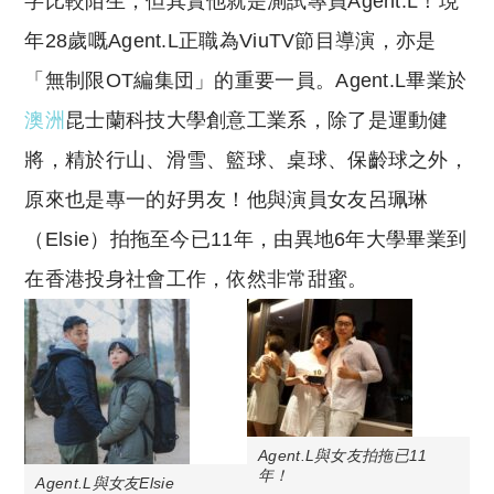
字比較陌生，但其實他就是測試專員Agent.L！現
年28歲嘅Agent.L正職為ViuTV節目導演，亦是
「無制限OT編集団」的重要一員。Agent.L畢業於
澳洲
昆士蘭科技大學創意工業系，除了是運動健
將，精於行山、滑雪、籃球、桌球、保齡球之外，
原來也是專一的好男友！他與演員女友呂珮琳
（Elsie）拍拖至今已11年，由異地6年大學畢業到
在香港投身社會工作，依然非常甜蜜。
Agent.L與女友拍拖已11
年！
Agent.L與女友Elsie