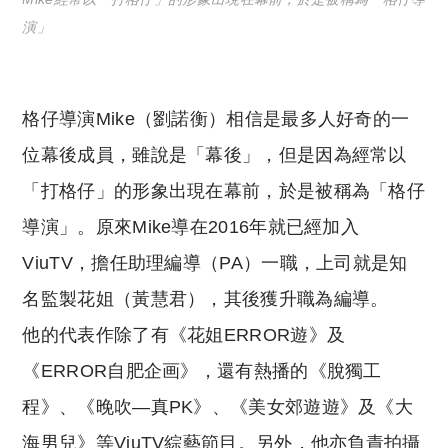
演」
格仔導演Mike（劉諾衡）相信是最多人好奇的一
位幕後成員，雖說是「幕後」，但是因為經常以
「打格仔」的形象出現在幕前，於是被稱為「格仔
導演」。原來Mike導在2016年就已經加入
ViuTV，擔任助理編導（PA）一職，上司就是知
名監製花姐（黃慧君），其後獲升職為編導。
他的代表作除了有《花姐ERROR遊》及
《ERROR自肥企画》，還有熱播的《脫獨工
程》、《晚吹—真PK》、《美女郊遊遊》及《大
海男兒》等ViuTV綜藝節目。另外，他亦負責拍攝