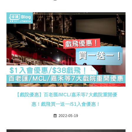
【戲院優惠】百老匯/MCL/嘉禾等7大戲院重開優
惠！戲飛買一送一/$1入會優惠！
2022-05-19