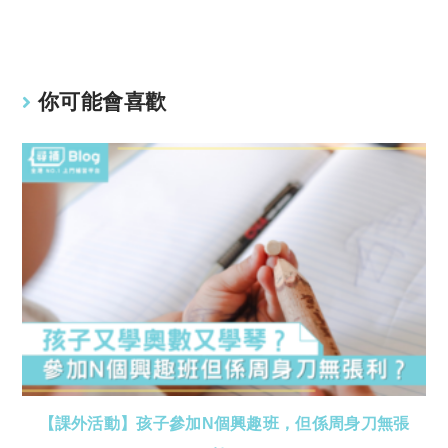
Li
A
n
p
k
p
你可能會喜歡
【課外活動】孩子參加N個興趣班，但係周身刀無張