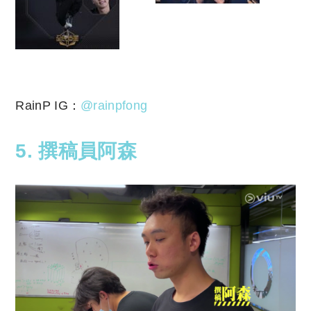
RainP IG：
@rainpfong
5. 撰稿員阿森