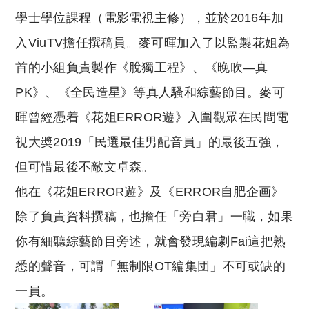
學士學位課程（電影電視主修），並於2016年加
入ViuTV擔任撰稿員。麥可暉加入了以監製花姐為
首的小組負責製作《脫獨工程》、《晚吹—真
PK》、《全民造星》等真人騷和綜藝節目。麥可
暉曾經憑着《花姐ERROR遊》入圍觀眾在民間電
視大奬2019「民選最佳男配音員」的最後五強，
但可惜最後不敵文卓森。
他在《花姐ERROR遊》及《ERROR自肥企画》
除了負責資料撰稿，也擔任「旁白君」一職，如果
你有細聽綜藝節目旁述，就會發現編劇Fai這把熟
悉的聲音，可謂「無制限OT編集団」不可或缺的
一員。