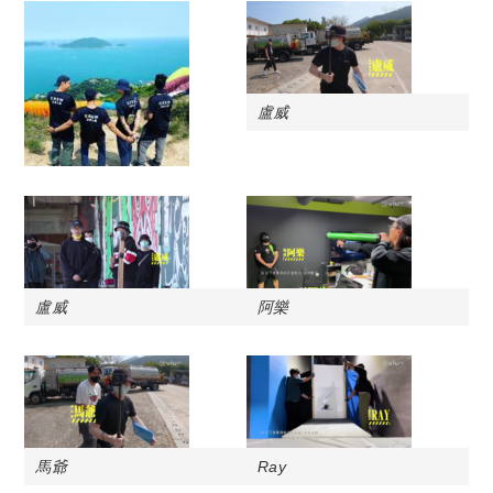
盧威
盧威
阿樂
馬爺
Ray