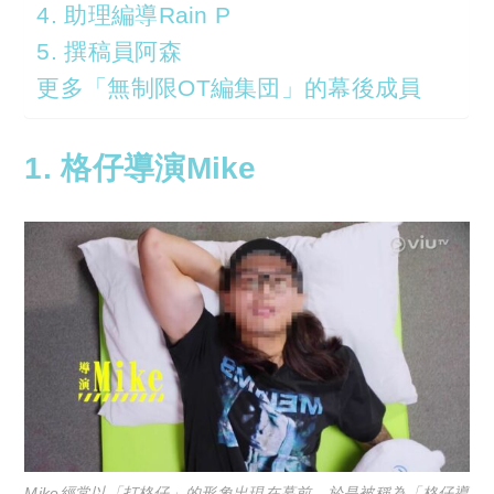
4. 助理編導Rain P
5. 撰稿員阿森
更多「無制限OT編集団」的幕後成員
1. 格仔導演Mike
Mike經常以「打格仔」的形象出現在幕前，於是被稱為「格仔導