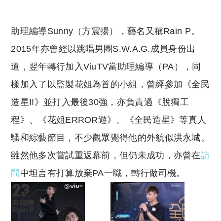
助理編導Sunny（方震揚），藝名又稱Rain P。
2015年亦曾經以跳唱男團S.W.A.G.成員身份出
道，翌年轉行加入ViuTV當助理編導（PA），同
樣加入了以監製花姐為首的小組，曾經參加《全民
造星II》並打入最後30強，亦負責過《脫獨工
程》、《花姐ERROR遊》、《全民造星》等真人
騷和綜藝節目，不少觀眾覺得他的外貌似洪永城。
雖然他多次嘗試重返幕前，但仍未成功，亦曾在
訪
問
中坦言有打算放棄PA一職，轉行做司機。