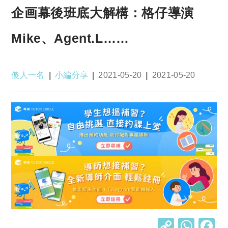
企画幕後班底大解構：格仔導演
Mike、Agent.L……
Post
Post
Post
Post
傻人一名
小編分享
2021-05-20
2021-05-20
author:
category:
published:
last
modified:
C
W