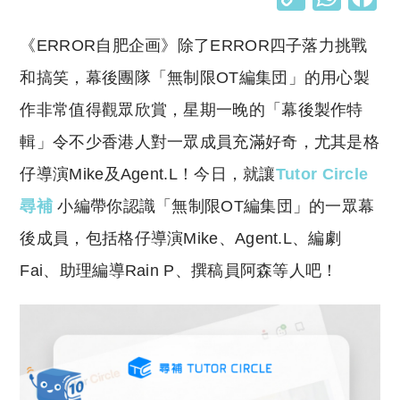
o
h
《ERROR自肥企画》除了ERROR四子落力挑戰
p
at
y
s
和搞笑，幕後團隊「無制限OT編集団」的用心製
Li
A
作非常值得觀眾欣賞，星期一晚的「幕後製作特
n
p
輯」令不少香港人對一眾成員充滿好奇，尤其是格
k
p
仔導演Mike及Agent.L！今日，就讓
Tutor Circle
尋補
小編帶你認識「無制限OT編集団」的一眾幕
後成員，包括格仔導演Mike、Agent.L、編劇
Fai、助理編導Rain P、撰稿員阿森等人吧！