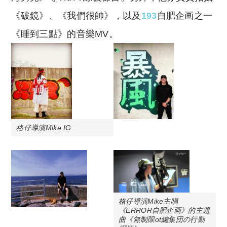
《破鏡》、《我們很帥》，以及
193
自肥企画之一
《睡到三點》的音樂MV。
格仔導演Mike IG
格仔導演Mike主唱
《ERROR自肥企画》的主題
曲《無制限ot編集団の行動