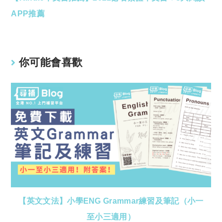
articles
APP推薦
你可能會喜歡
【英文文法】小學ENG Grammar練習及筆記（小一
至小三適用）