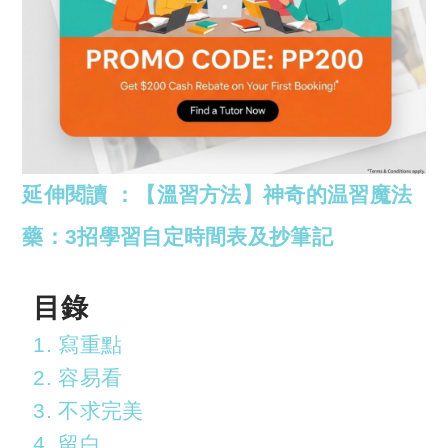
延伸閱讀 ：【溫習方法】神奇的温習魔法
藥：3招學習自定時間表及抄筆記
目錄
1. 寫重點
2. 容易看
3. 不求完美
4. 留白