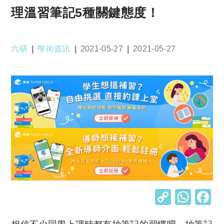
理溫習筆記5種關鍵態度！
Post
Post
Post
Post
六研
學術資訊
2021-05-27
2021-05-27
author:
category:
published:
last
modified:
C
W
o
h