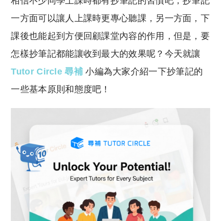
相信不少同學上課時都有抄筆記的習慣吧，抄筆記
p
at
y
s
一方面可以讓人上課時更專心聽課，另一方面，下
Li
A
課後也能起到方便回顧課堂內容的作用，但是，要
n
p
怎樣抄筆記都能讓收到最大的效果呢？今天就讓
k
p
Tutor Circle 尋補
小編為大家介紹一下抄筆記的
一些基本原則和態度吧！