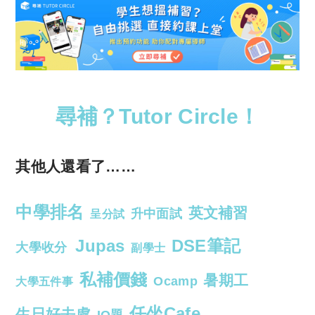
尋補？Tutor Circle！
其他人還看了……
中學排名
英文補習
升中面試
呈分試
Jupas
DSE筆記
大學收分
副學士
私補價錢
暑期工
Ocamp
大學五件事
任坐Cafe
生日好去處