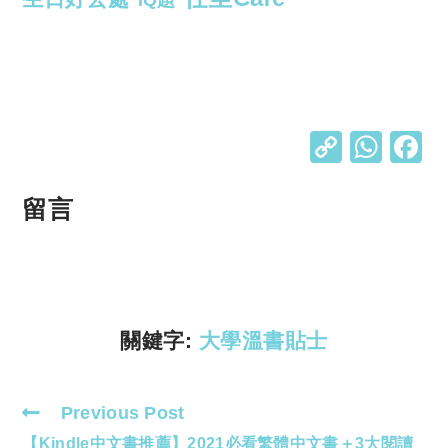
IQ題
C
W
o
h
p
at
留言
y
s
Li
A
n
p
k
p
關鍵字:
大學溫書貼士
Previous Post
Read
【Kindle中文書推薦】2021必看繁體中文書＋3大閱讀
more