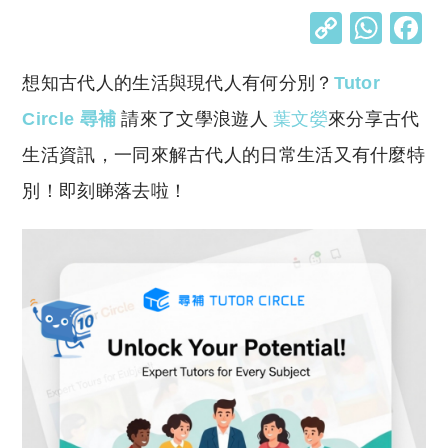
C
W
o
h
想知古代人的生活與現代人有何分別？
Tutor
p
at
y
s
Circle 尋補
請來了文學浪遊人
葉文嫈
來分享古代
Li
A
生活資訊，一同來解古代人的日常生活又有什麼特
n
p
別！即刻睇落去啦！
k
p