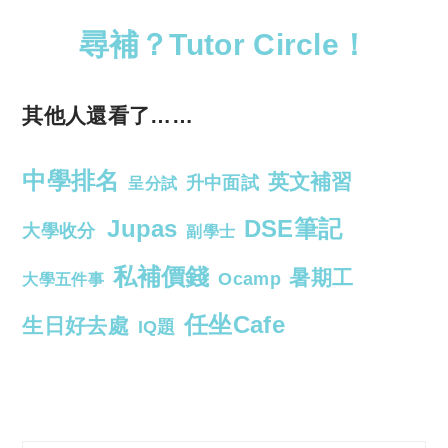
尋補？Tutor Circle！
其他人還看了……
中學排名
英文補習
升中面試
呈分試
Jupas
DSE筆記
大學收分
副學士
私補價錢
暑期工
Ocamp
大學五件事
任坐Cafe
生日好去處
IQ題