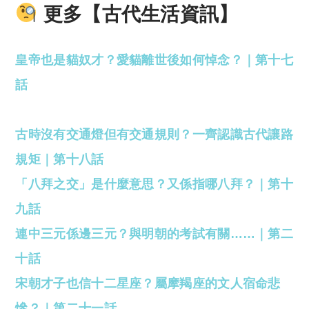
更多【古代生活資訊】
皇帝也是貓奴才？愛貓離世後如何悼念？｜第十七
話
古時沒有交通燈但有交通規則？一齊認識古代讓路
規矩｜第十八話
「八拜之交」是什麼意思？又係指哪八拜？｜第十
九話
連中三元係邊三元？與明朝的考試有關……｜第二
十話
宋朝才子也信十二星座？屬摩羯座的文人宿命悲
慘？｜第二十一話