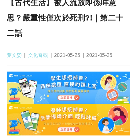
【古代生活】被人流放即係咩意
思？嚴重性僅次於死刑?!｜第二十
二話
Post
Post
Post
Post
葉文嫈
文化奇觀
2021-05-25
2021-05-25
author:
category:
published:
last
modified: