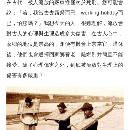
在古代，被人流放的嚴重性僅次於死刑。您可能會
說：「哈，我當去去露營而已，
working holiday
而
已，怕您嗎？」我想今天的人，很難理解，流放會
對古人的心理與生理造成多大傷害。在古人心中，
家鄉的地位是崇高的，即便有機會上京當官，退休
後，他們也會選擇回家鄉養老，離鄉別井簡直不能
接受。除了心理傷害之外，到底被流放對生理上的
傷害有多嚴重？