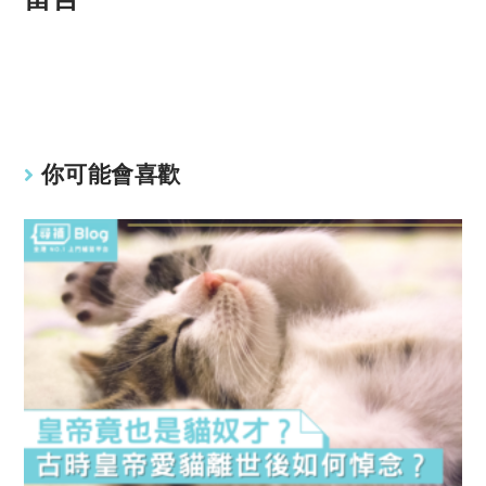
p
at
y
s
Li
A
n
p
k
p
你可能會喜歡