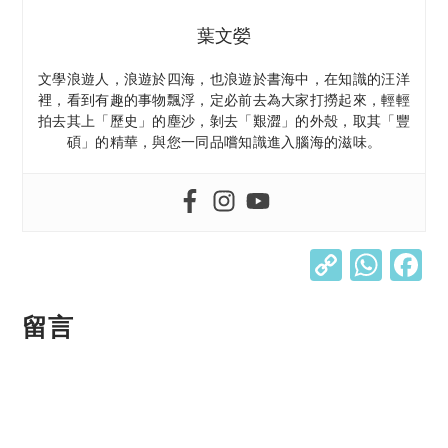
葉文嫈
文學浪遊人，浪遊於四海，也浪遊於書海中，在知識的汪洋
裡，看到有趣的事物飄浮，定必前去為大家打撈起來，輕輕
拍去其上「歷史」的塵沙，剝去「艱澀」的外殼，取其「豐
碩」的精華，與您一同品嚐知識進入腦海的滋味。
C
W
o
h
p
at
留言
y
s
Li
A
n
p