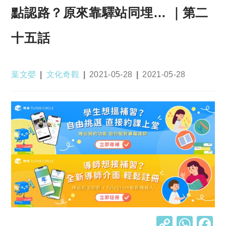
點認路？原來靠驛站同埋… ｜第二
十五話
Post
Post
Post
Post
葉文嫈
文化奇觀
2021-05-28
2021-05-28
author:
category:
published:
last
modified:
C
W