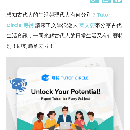
o
h
想知古代人的生活與現代人有何分別？
Tutor
p
at
y
s
Circle 尋補
請來了文學浪遊人
葉文嫈
來分享古代
Li
A
生活資訊，一同來解古代人的日常生活又有什麼特
n
p
別！即刻睇落去啦！
k
p