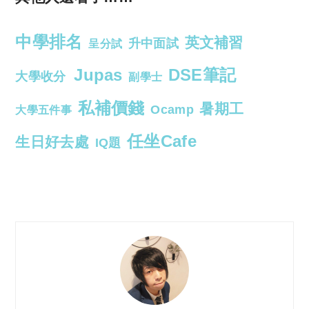
中學排名
英文補習
升中面試
呈分試
Jupas
DSE筆記
大學收分
副學士
私補價錢
暑期工
Ocamp
大學五件事
任坐Cafe
生日好去處
IQ題