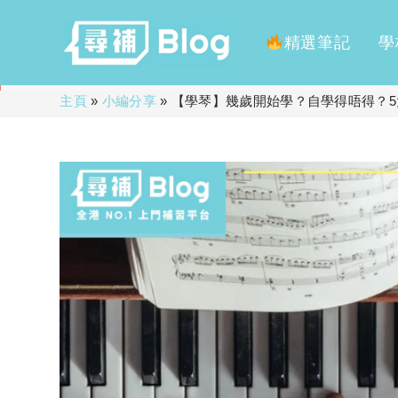
精選筆記
學
Skip
主頁
»
小編分享
»
【學琴】幾歲開始學？自學得唔得？
to
content