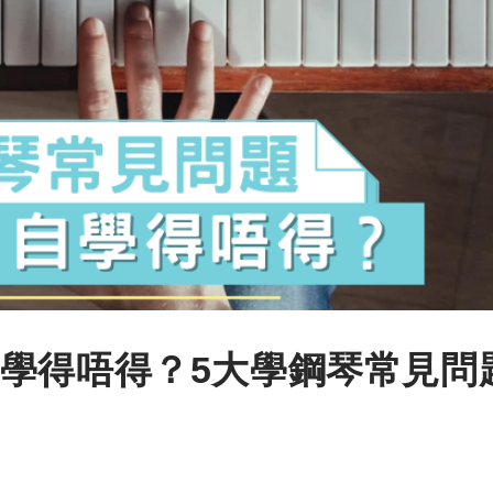
學得唔得？5大學鋼琴常見問