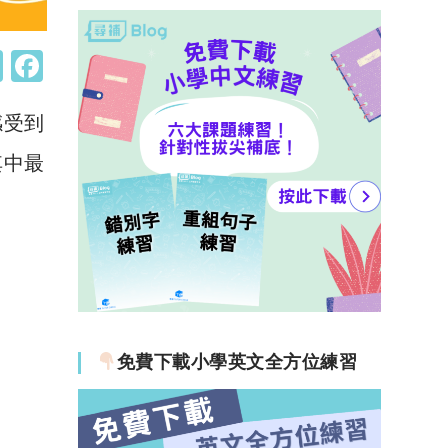
W
F
h
a
感受到
at
c
s
e
其中最
A
b
p
o
p
o
k
免費下載小學英文全方位練習