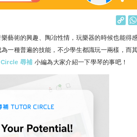
C
o
音樂藝術的興趣、陶冶性情，玩樂器的時候也能得
p
y
成為一種普遍的技能，不少學生都識玩一兩樣，而
Li
 Circle 尋補
小編為大家介紹一下學琴的事吧！
n
k