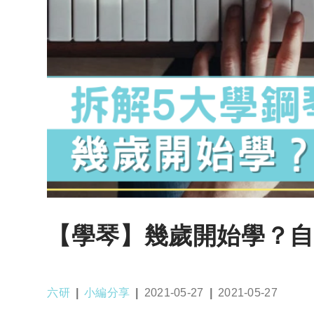
【學琴】幾歲開始學？自
Post
Post
Post
Post
六研
小編分享
2021-05-27
2021-05-27
author:
category:
published:
last