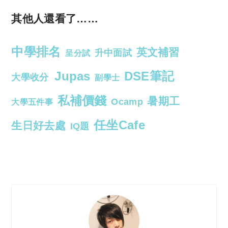
其他人還看了……
中學排名
英文補習
升中面試
呈分試
Jupas
DSE筆記
大學收分
副學士
私補價錢
暑期工
Ocamp
大學五件事
任坐Cafe
生日好去處
IQ題