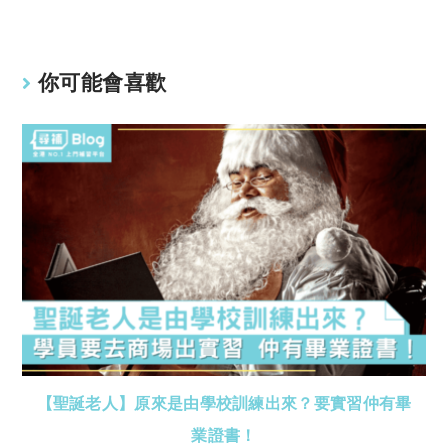
n
p
k
p
你可能會喜歡
【聖誕老人】原來是由學校訓練出來？要實習仲有畢
業證書！