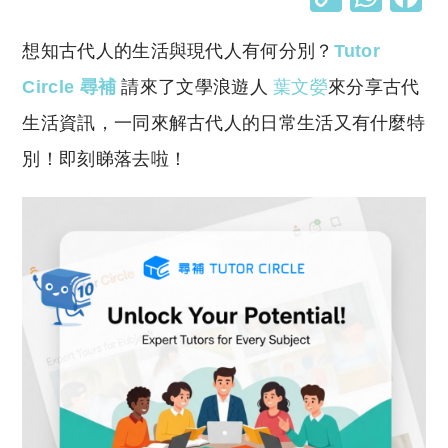
o
h
想知古代人的生活與現代人有何分別？
Tutor
p
at
y
s
Circle 尋補
請來了文學浪遊人
葉文嫈
來分享古代
Li
A
生活資訊，一同來解古代人的日常生活又有什麼特
n
p
別！即刻睇落去啦！
k
p