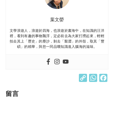
葉文嫈
文學浪遊人，浪遊於四海，也浪遊於書海中，在知識的汪洋
裡，看到有趣的事物飄浮，定必前去為大家打撈起來，輕輕
拍去其上「歷史」的塵沙，剝去「艱澀」的外殼，取其「豐
碩」的精華，與您一同品嚐知識進入腦海的滋味。
C
W
o
h
p
at
留言
y
s
Li
A