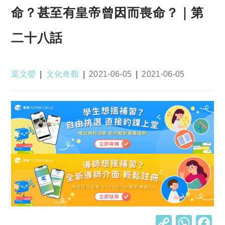
命？甚至有皇帝曾因而喪命？｜第
二十八話
Post
Post
Post
Post
葉文嫈
文化奇觀
2021-06-05
2021-06-05
author:
category:
published:
last
modified:
C
W