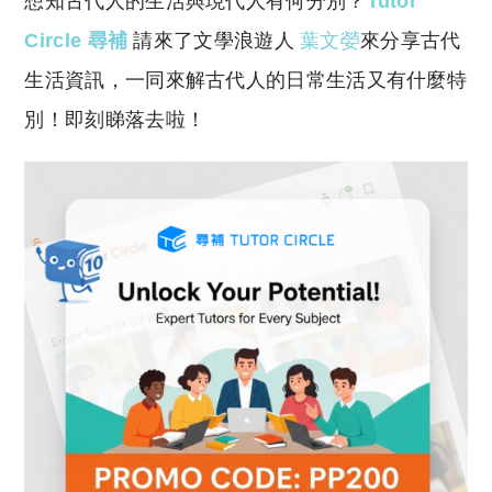
想知古代人的生活與現代人有何分別？
Tutor
p
at
y
s
Circle 尋補
請來了文學浪遊人
葉文嫈
來分享古代
Li
A
生活資訊，一同來解古代人的日常生活又有什麼特
n
p
別！即刻睇落去啦！
k
p