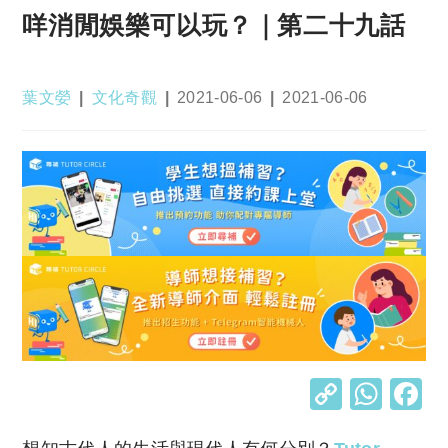
咩消閒娛樂可以玩？｜第二十九話
Post
Post
Post
Post
葉文嫈
文化奇觀
2021-06-06
2021-06-06
author:
category:
published:
last
modified:
C
W
o
h