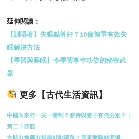
延伸閱讀：
【訓唔著】失眠點算好？10個簡單有效失
眠解決方法
【學習與睡眠】令學習事半功倍的秘密武
器
更多【古代生活資訊】
中國向來行一夫一妻制？妾侍與妻子有何分別？｜
第二十四話
古時冇地圖冇指南針點認路？原來靠驛站同埋…