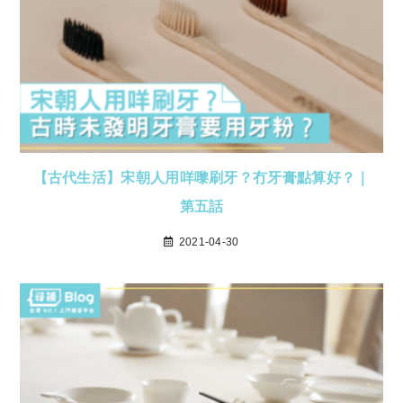
【古代生活】宋朝人用咩嚟刷牙？冇牙膏點算好？｜
第五話
2021-04-30