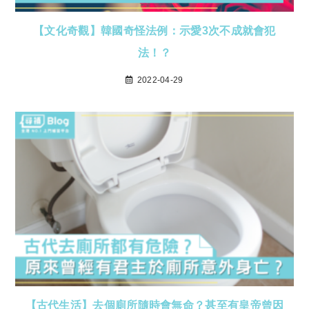
【文化奇觀】韓國奇怪法例：示愛3次不成就會犯
法！？
2022-04-29
【古代生活】去個廁所隨時會無命？甚至有皇帝曾因