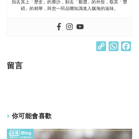
拍去其上「歷史」的塵沙，剝去「艱澀」的外殼，取其「豐
碩」的精華，與您一同品嚐知識進入腦海的滋味。
C
W
o
h
p
at
留言
y
s
Li
A
n
p
k
p
你可能會喜歡