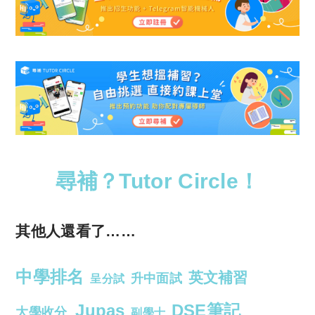
尋補？Tutor Circle！
其他人還看了……
中學排名
英文補習
升中面試
呈分試
Jupas
DSE筆記
大學收分
副學士