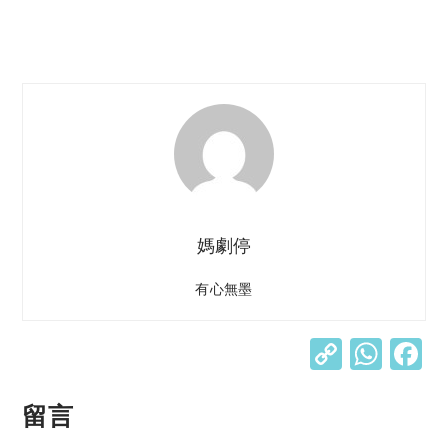
媽劇停
有心無墨
C
W
o
h
p
at
留言