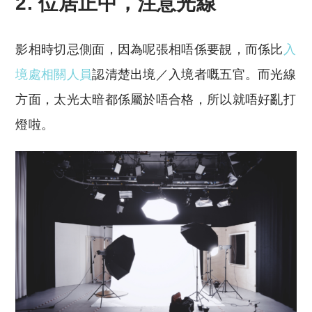
2. 位居正中，注意光線
影相時切忌側面，因為呢張相唔係要靚，而係比
入
境處相關人員
認清楚出境／入境者嘅五官。而光線
方面，太光太暗都係屬於唔合格，所以就唔好亂打
燈啦。