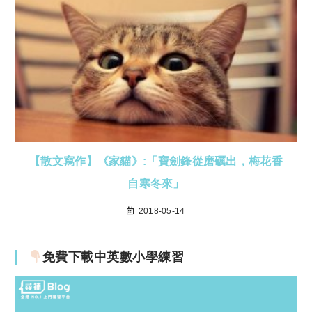
【散文寫作】《家貓》:「寶劍鋒從磨礪出，梅花香
自寒冬來」
2018-05-14
免費下載中英數小學練習