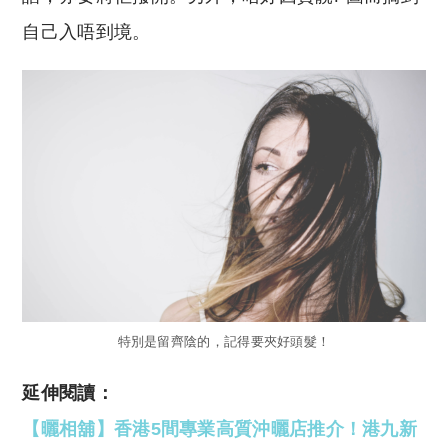
自己入唔到境。
特別是留齊陰的，記得要夾好頭髮！
延伸閱讀：
【曬相舖】香港5間專業高質沖曬店推介！港九新