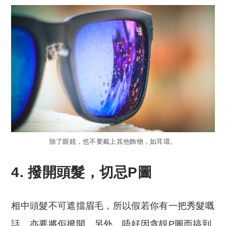
除了眼鏡，也不要戴上其他飾物，如耳環。
4. 撥開頭髮，切忌P圖
相中頭髮不可遮擋眉毛，所以假若你有一把秀髮嘅
話，亦要將佢撥開。另外，唔好因貪靚P圖而搞到