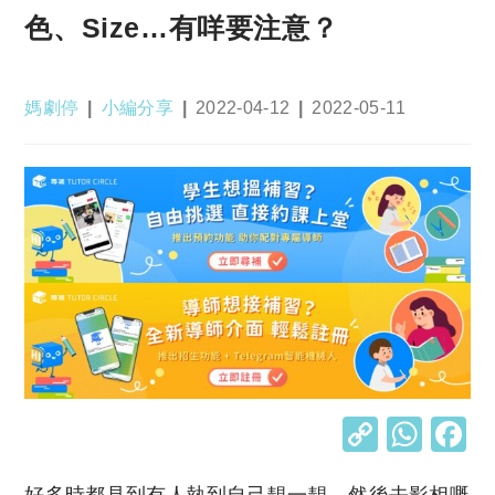
色、Size…有咩要注意？
Post
Post
Post
Post
媽劇停
小編分享
2022-04-12
2022-05-11
author:
category:
published:
last
modified:
C
W
o
h