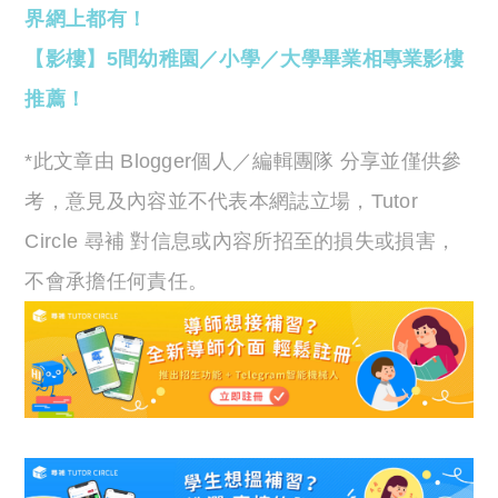
界網上都有！
【影樓】5間幼稚園／小學／大學畢業相專業影樓
推薦！
*此文章由 Blogger個人／編輯團隊 分享並僅供參
考，意見及內容並不代表本網誌立場，Tutor
Circle 尋補 對信息或內容所招至的損失或損害，
不會承擔任何責任。