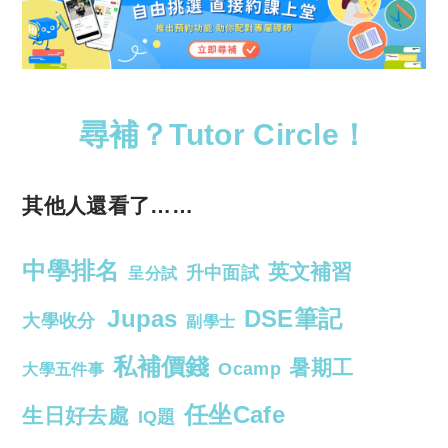
尋補？Tutor Circle！
其他人還看了……
中學排名
英文補習
升中面試
呈分試
Jupas
DSE筆記
大學收分
副學士
私補價錢
暑期工
Ocamp
大學五件事
任坐Cafe
生日好去處
IQ題