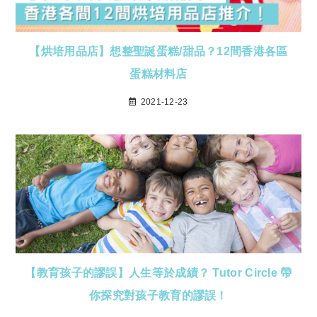
【烘培用品店】想整聖誕蛋糕/甜品？12間香港各區
蛋糕材料店
2021-12-23
【教育孩子的謬誤】人生等於成績？ Tutor Circle 帶
你探究對孩子教育的謬誤！