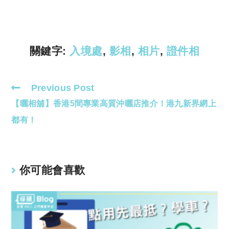
y
s
Li
A
n
p
k
p
關鍵字:
入境處
,
影相
,
相片
,
證件相
Previous Post
Read
【曬相舖】香港5間專業高質沖曬店推介！港九新界網上
more
articles
都有！
你可能會喜歡