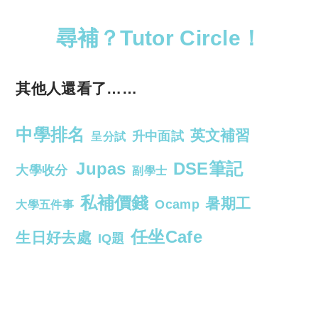
尋補？Tutor Circle！
其他人還看了……
中學排名
英文補習
升中面試
呈分試
Jupas
DSE筆記
大學收分
副學士
私補價錢
暑期工
Ocamp
大學五件事
任坐Cafe
生日好去處
IQ題