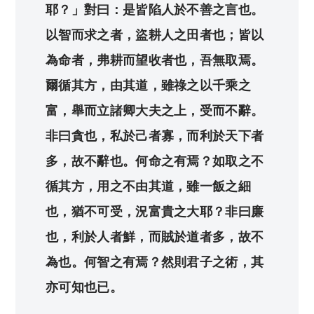
耶？」對曰：是皆陷人於不善之言也。
以智而求之者，盜耕人之田者也；皆以
為命者，弗耕而望收者也，吾無取焉。
爾循其方，由其道，雖祿之以千乘之
富，舉而立諸卿大夫之上，受而不辭。
非曰貪也，私於己者寡，而利於天下者
多，故不辭也。何命之有焉？如取之不
循其方，用之不由其道，雖一飯之細
也，猶不可受，況富貴之大耶？非曰廉
也，利於人者鮮，而賊於道者多，故不
為也。何智之有焉？然則君子之術，其
亦可知也已。