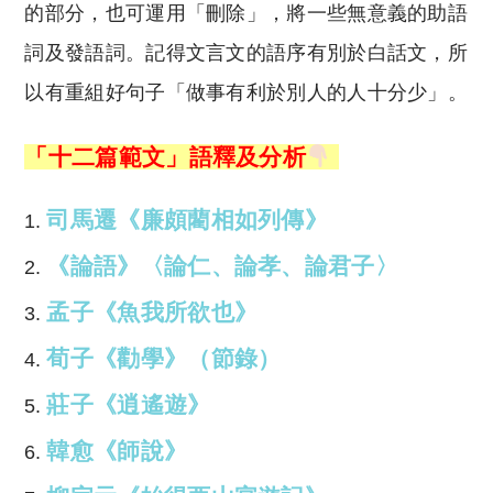
的部分，也可運用「刪除」，將一些無意義的助語
詞及發語詞。記得文言文的語序有別於白話文，所
以有重組好句子「做事有利於別人的人十分少」。
「十二篇範文」
語釋及分析
司馬遷《廉頗藺相如列傳》
《論語》〈論仁、論孝、論君子〉
孟子《魚我所欲也》
荀子《勸學》（節錄）
莊子《逍遙遊》
韓愈《師說》