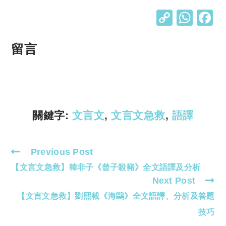
C
W
o
h
p
at
留言
y
s
Li
A
n
p
k
p
關鍵字:
文言文
,
文言文急救
,
語譯
Previous Post
Read
【文言文急救】韓非子《曾子殺豬》全文語譯及分析
more
Next Post
articles
【文言文急救】劉熙載《海鷗》全文語譯、分析及答題
技巧