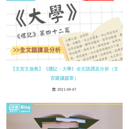
【文言文急救】《禮記・大學》全文語譯及分析（文
言建議篇章）
2021-09-07