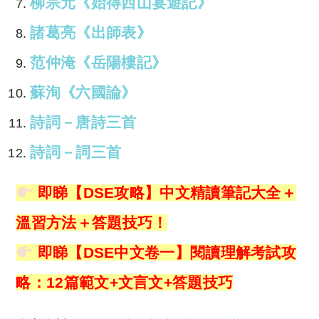
柳宗元《始得西山宴遊記》
諸葛亮《出師表》
范仲淹《岳陽樓記》
蘇洵《六國論》
詩詞－唐詩三首
詩詞－詞三首
即睇
【DSE攻略】中文精讀筆記大全＋
溫習方法＋答題技巧！
即睇
【DSE中文卷一】閱讀理解考試攻
略：12篇範文+文言文+答題技巧