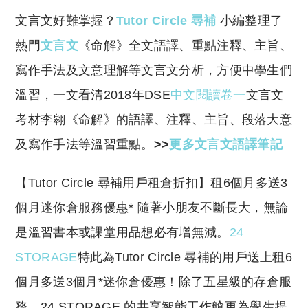
o
h
文言文好難掌握？
Tutor Circle 尋補
小編整理了
p
at
y
s
熱門
文言文
《命解》全文語譯、重點注釋、主旨、
Li
A
寫作手法及文意理解等文言文分析，方便中學生們
n
p
溫習，一文看清2018年DSE
中文閱讀卷一
文言文
k
p
考材李翱《命解》的語譯、注釋、主旨、段落大意
及寫作手法等溫習重點。
>>
更多文言文語譯筆記
​【Tutor Circle 尋補用戶租倉折扣】租6個月多送3
個月迷你倉服務優惠* 隨著小朋友不斷長大，無論
是溫習書本或課堂用品想必有增無減。
24
STORAGE
特此為Tutor Circle 尋補的用戶送上租6
個月多送3個月*迷你倉優惠！除了五星級的存倉服
務，24 STORAGE 的共享智能工作艙更為學生提