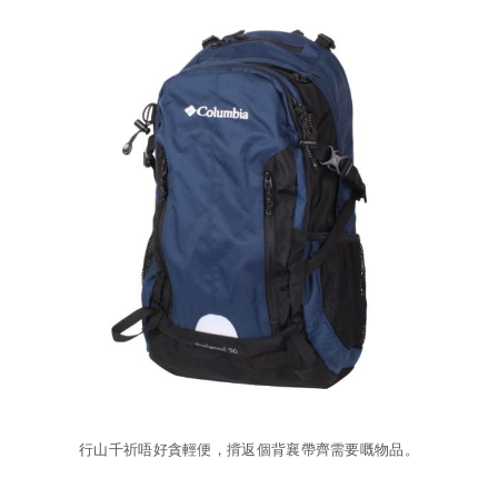
行山千祈唔好貪輕便，揹返個背襄帶齊需要嘅物品。