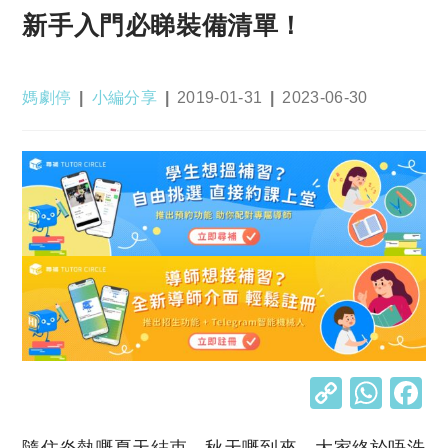
新手入門必睇裝備清單！
Post
Post
Post
Post
媽劇停
小編分享
2019-01-31
2023-06-30
author:
category:
published:
last
modified:
C
W
o
h