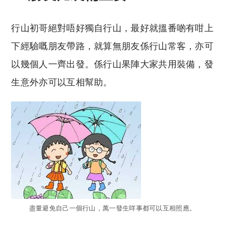
行山初哥絕對唔好獨自行山，最好就搵番啲有咁上
下經驗嘅朋友帶路，就算無朋友係行山常客，亦可
以幾個人一齊出發。係行山果陣大家共用裝備，發
生意外亦可以互相幫助。
盡量避免自己一個行山，萬一發生咩事都可以互相照應。