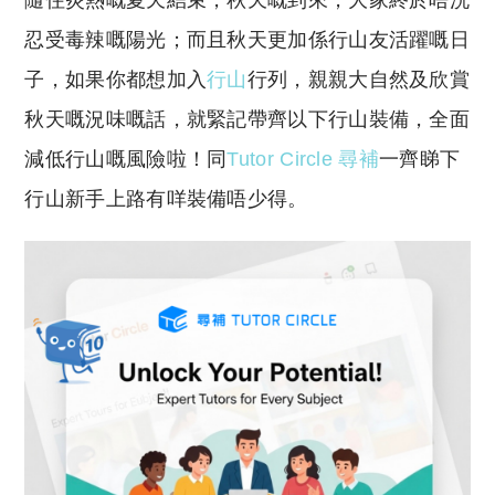
隨住炎熱嘅夏天結束，秋天嘅到來，大家終於唔洗
p
at
y
s
忍受毒辣嘅陽光；而且秋天更加係行山友活躍嘅日
Li
A
子，如果你都想加入
行山
行列，親親大自然及欣賞
n
p
秋天嘅況味嘅話，就緊記帶齊以下行山裝備，全面
k
p
減低行山嘅風險啦！同
Tutor Circle 尋補
一齊睇下
行山新手上路有咩裝備唔少得。