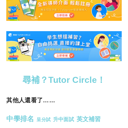
尋補？Tutor Circle！
其他人還看了……
中學排名
英文補習
升中面試
呈分試