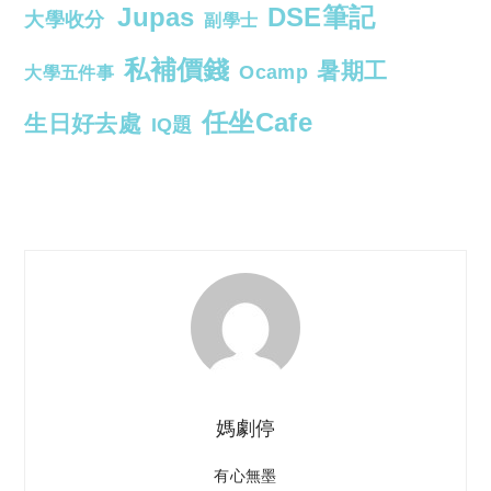
Jupas
DSE筆記
大學收分
副學士
私補價錢
暑期工
Ocamp
大學五件事
任坐Cafe
生日好去處
IQ題
媽劇停
有心無墨