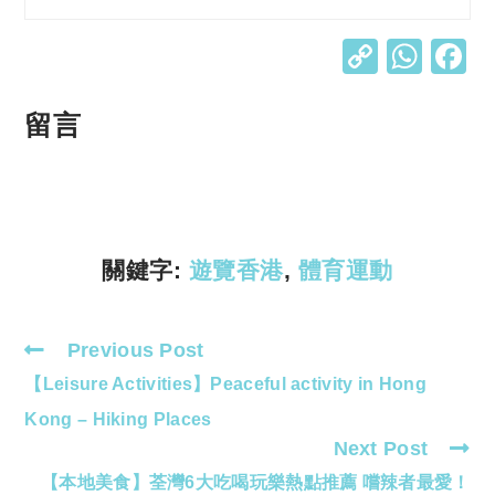
C
W
o
h
p
at
留言
y
s
Li
A
n
p
k
p
關鍵字:
遊覽香港
,
體育運動
Previous Post
Read
【Leisure Activities】Peaceful activity in Hong
more
articles
Kong – Hiking Places
Next Post
【本地美食】荃灣6大吃喝玩樂熱點推薦 嚐辣者最愛！