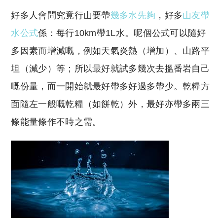
好多人會問究竟行山要帶
幾多水先夠
，好多
山友帶
水公式
係：每行10km帶1L水。呢個公式可以隨好
多因素而增減嘅，例如天氣炎熱（增加）、山路平
坦（減少）等；所以最好就試多幾次去搵番岩自己
嘅份量，而一開始就最好帶多好過多帶少。乾糧方
面隨左一般嘅乾糧（如餅乾）外，最好亦帶多兩三
條能量條作不時之需。