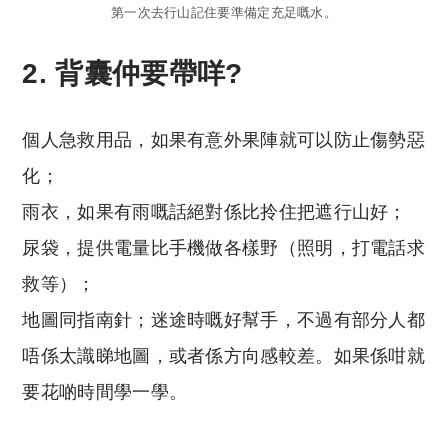
第一次去行山記住要準備定充足嘅水。
2. 背囊仲要帶咩?
個人急救用品，如果有意外果陣就可以防止傷勢惡
化；
雨衣，如果有雨嘅話絕對係比拎住把遮行山好；
尿袋，提供電量比手機做各樣野（照明，打電話求
救等）；
地圖同指南針；迷途時嘅好幫手，不過有部分人都
唔係太識睇地圖，或者係方向感較差。如果係咁就
要花啲時間學一學。