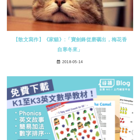
【散文寫作】《家貓》:「寶劍鋒從磨礪出，梅花香
自寒冬來」
2018-05-14