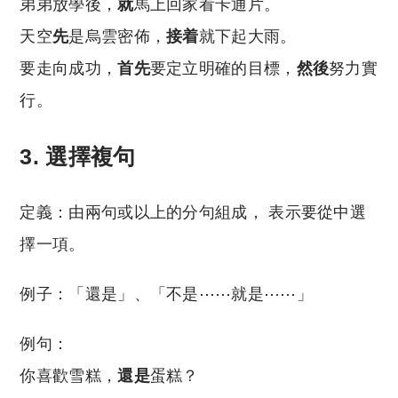
弟弟放學後，
就
馬上回家看卡通片。
天空
先
是烏雲密佈，
接着
就下起大雨。
要走向成功，
首先
要定立明確的目標，
然後
努力實
行。
3. 選擇複句
定義：由兩句或以上的分句組成， 表示要從中選
擇一項。
例子：「還是」、「不是⋯⋯就是⋯⋯」
例句：
你喜歡雪糕，
還是
蛋糕？