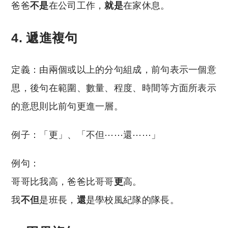
爸爸
不是
在公司工作，
就是
在家休息。
4. 遞進複句
定義：由兩個或以上的分句組成，前句表示一個意
思，後句在範圍、數量、程度、時間等方面所表示
的意思則比前句更進一層。
例子：「更」、「不但⋯⋯還⋯⋯」
例句：
哥哥比我高，爸爸比哥哥
更
高。
我
不但
是班長，
還
是學校風紀隊的隊長。