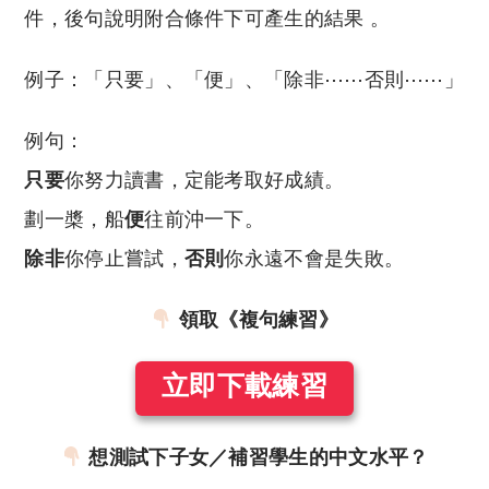
件，後句說明附合條件下可產生的結果 。
例子：「只要」、「便」、「除非⋯⋯否則⋯⋯」
例句：
只要
你努力讀書，定能考取好成績。
劃一槳，船
便
往前沖一下。
除非
你停止嘗試，
否則
你永遠不會是失敗。
領取《複句練習》
立即下載練習
想測試下子女／補習學生的中文水平？