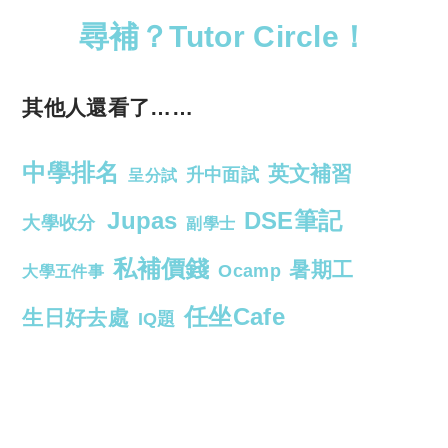
尋補？Tutor Circle！
其他人還看了……
中學排名
英文補習
升中面試
呈分試
Jupas
DSE筆記
大學收分
副學士
私補價錢
暑期工
Ocamp
大學五件事
任坐Cafe
生日好去處
IQ題