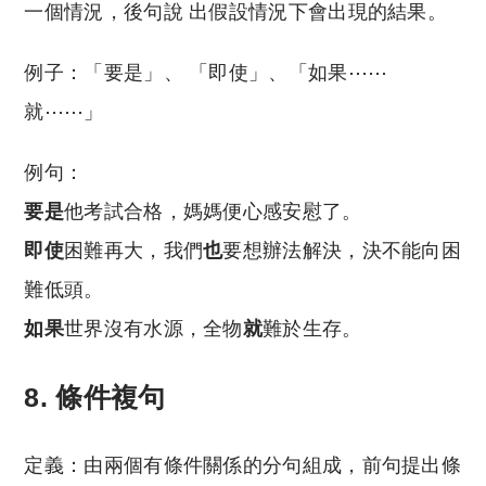
一個情況，後句說 出假設情況下會出現的結果。
例子：「要是」、 「即使」、「如果⋯⋯
就⋯⋯」
例句：
要是
他考試合格，媽媽便心感安慰了。
即使
困難再大，我們
也
要想辦法解決，決不能向困
難低頭。
如果
世界沒有水源，全物
就
難於生存。
8. 條件複句
定義：由兩個有條件關係的分句組成，前句提出條