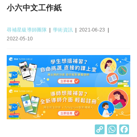
小六中文工作紙
Post
Post
Post
尋補星級導師團隊
學術資訊
2021-06-23
author:
category:
published:
Post
2022-05-10
last
modified:
C
W