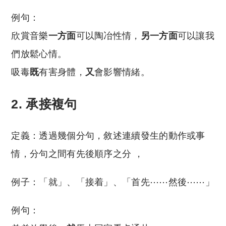
例句：
欣賞音樂
一方面
可以陶冶性情，
另一方面
可以讓我
們放鬆心情。
吸毒
既
有害身體，
又
會影響情緒。
2. 承接複句
定義：透過幾個分句，敘述連續發生的動作或事
情，分句之間有先後順序之分 ，
例子：「就」、「接着」、「首先⋯⋯然後⋯⋯」
例句：