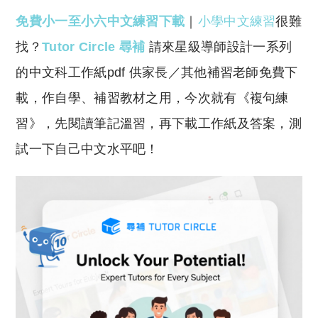
o
h
免費小一至小六中文練習下載
｜
小學中文練習
很難
p
at
y
s
找？
Tutor Circle 尋補
請來星級導師設計一系列
Li
A
的中文科工作紙pdf 供家長／其他補習老師免費下
n
p
載，作自學、補習教材之用，今次就有《複句練
k
p
習》，先閱讀筆記溫習，再下載工作紙及答案，測
試一下自己中文水平吧！