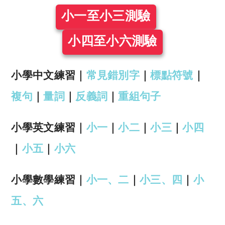
小一至小三測驗
小四至小六測驗
小學中文練習｜
常見錯別字
｜
標點符號
｜
複句
｜
量詞
｜
反義詞
｜
重組句子
小學英文練習｜
小一
｜
小二
｜
小三
｜
小四
｜
小五
｜
小六
小學數學練習｜
小一、二
｜
小三、四
｜
小
五、六