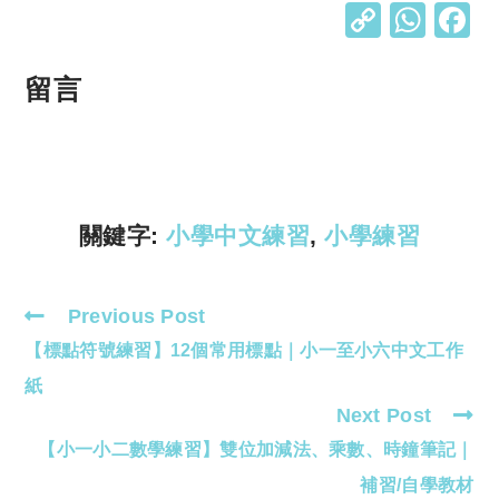
C
W
o
h
p
at
留言
y
s
Li
A
n
p
k
p
關鍵字:
小學中文練習
,
小學練習
Previous Post
Read
【標點符號練習】12個常用標點｜小一至小六中文工作
more
articles
紙
Next Post
【小一小二數學練習】雙位加減法、乘數、時鐘筆記｜
補習/自學教材