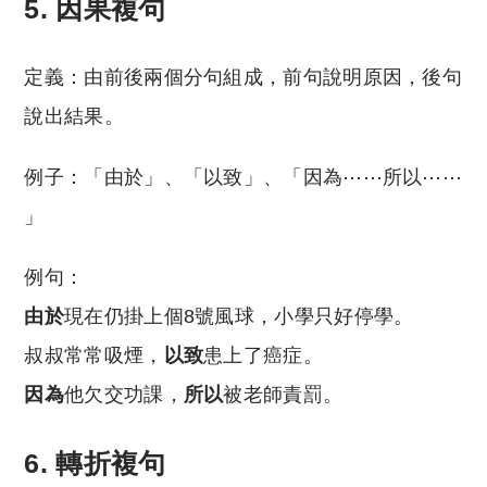
5. 因果複句
定義：由前後兩個分句組成，前句說明原因，後句
說出結果。
例子：「由於」、「以致」、「因為⋯⋯所以⋯⋯
」
例句：
由於
現在仍掛上個8號風球，小學只好停學。
叔叔常常吸煙，
以致
患上了癌症。
因為
他欠交功課，
所以
被老師責罰。
6. 轉折複句