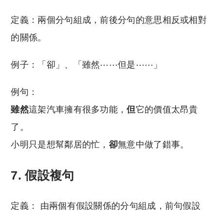
定義：兩個分句組成，前後分句的意思相反或相對
的關係。
例子：「卻」、「雖然⋯⋯但是⋯⋯」
例句：
雖然
這架汽車擁有很多功能，
但
它的價值太昂貴
了。
小明只是想幫鄰居的忙，
卻
無意中做了錯事。
7. 假設複句
定義： 由兩個有假設關係的分句組成，前句假設