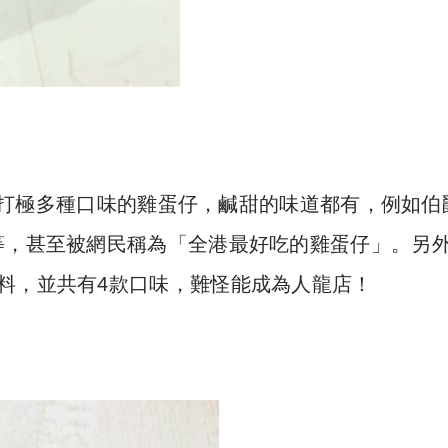
店舖主打極多種口味的雞蛋仔，鹹甜的味道都有，例如伯
等，甚至被網民稱為「全港最好吃的雞蛋仔」。另
料，並共有4款口味，難怪能成為人龍店！