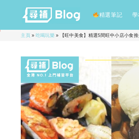
精選筆記
學
Skip
主頁
»
吃喝玩樂
»
【旺中美食】精選5間旺中小店小食推
to
content