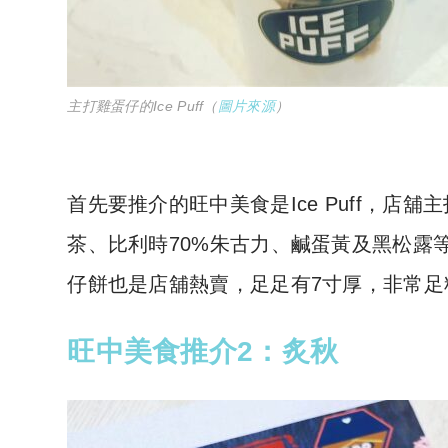
主打雞蛋仔的Ice Puff（
圖片來源
）
首先要推介的旺中美食是Ice Puff，
茶、比利時70%朱古力、鹹蛋黃及黑松露
仔餅也是店舖熱賣，足足有7寸厚，非常足
旺中美食推介2：炙秋