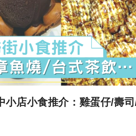
中小店小食推介：雞蛋仔/壽司