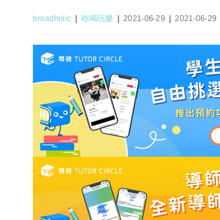
Post
Post
Post
Post
breadholic
吃喝玩樂
2021-06-29
2021-06-29
author:
category:
published:
last
modified: