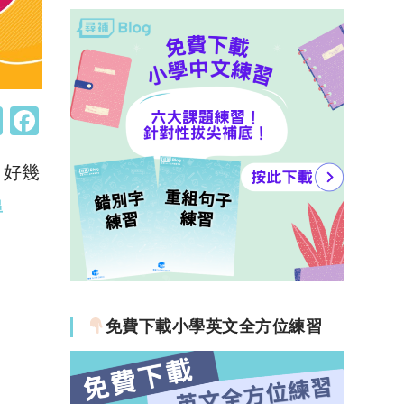
W
F
h
a
了好幾
at
c
s
e
尋
A
b
p
o
p
o
k
免費下載小學英文全方位練習