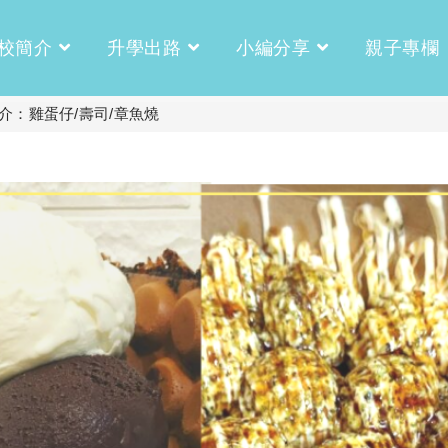
校簡介
升學出路
小編分享
親子專欄
介：雞蛋仔/壽司/章魚燒