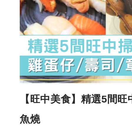
【旺中美食】精選5間旺
魚燒