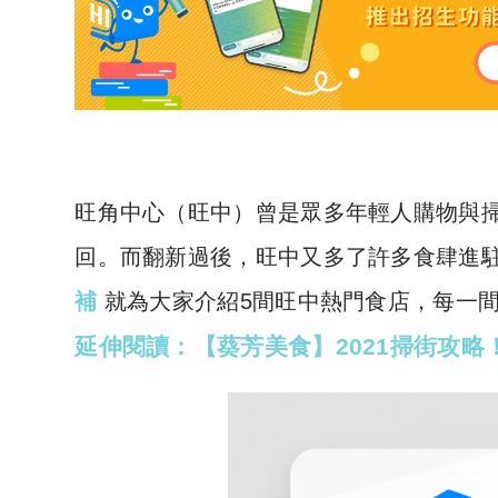
旺角中心（旺中）曾是眾多年輕人購物與
回。而翻新過後，旺中又多了許多食肆進
補
就為大家介紹5間旺中熱門食店，每一
延伸閱讀：【葵芳美食】2021掃街攻