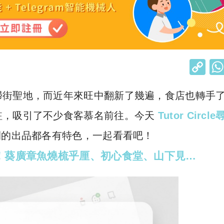
C
o
掃街聖地，而近年來旺中翻新了幾遍，食店也轉手
p
y
駐，吸引了不少食客慕名前往。今天
Tutor Circle
Li
間的出品都各有特色，一起看看吧！
n
略！葵廣章魚燒梳乎厘、初心食堂、山下見…
k