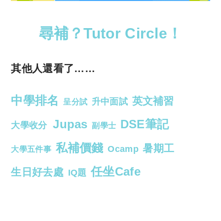
尋補？Tutor Circle！
其他人還看了……
中學排名
英文補習
升中面試
呈分試
Jupas
DSE筆記
大學收分
副學士
私補價錢
暑期工
Ocamp
大學五件事
任坐Cafe
生日好去處
IQ題