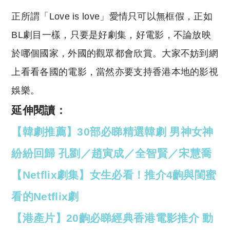
正所謂「Love is love」愛情只可以無框假，正如
BL劇目一樣，只要是好劇集，好電影，不論放映
於哪個國家，外國的觀眾都會欣賞。大家不妨到網
上看看各國的電影，當然亦要支持香港本地的影視
娛樂。
延伸閱讀：
【韓劇推薦】30部必睇精選韓劇 男神女神
紛紛回歸 孔劉／趙寅成／全智賢／宋慧喬
【Netflix劇集】女生必看！推介4齣與閨蜜
看的Netflix劇
【港產片】20齣必睇經典香港電影推介 動