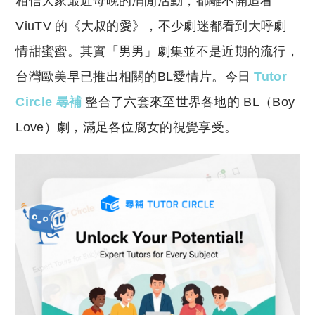
相信大家最近每晚的消閒活動，都離不開追看
p
at
y
s
ViuTV 的《大叔的愛》，不少劇迷都看到大呼劇
Li
A
情甜蜜蜜。其實「男男」劇集並不是近期的流行，
n
p
台灣歐美早已推出相關的BL愛情片。今日
Tutor
k
p
Circle 尋補
整合了六套來至世界各地的 BL（Boy
Love）劇，滿足各位腐女的視覺享受。