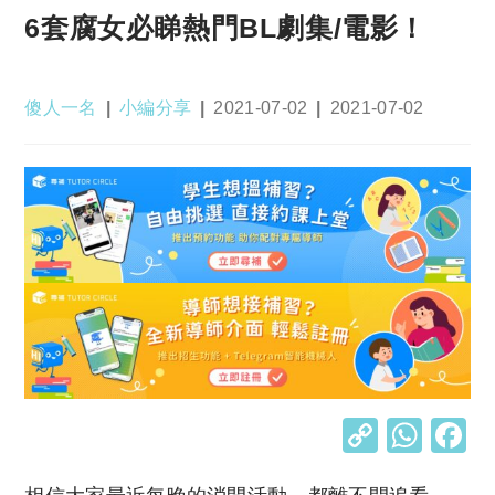
6套腐女必睇熱門BL劇集/電影！
Post
Post
Post
Post
傻人一名
小編分享
2021-07-02
2021-07-02
author:
category:
published:
last
modified:
C
W
o
h