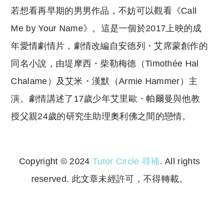
若想看再早期的男男作品，不妨可以觀看《Call
Me by Your Name》。這是一個於2017上映的成
年愛情劇情片，劇情改編自安德列・艾席蒙創作的
同名小說，由堤摩西・柴勒梅德（Timothée Hal
Chalame）及艾米・漢默（Armie Hammer）主
演。劇情講述了17歲少年艾里歐・帕爾曼與他教
授父親24歲的研究生助理奧利佛之間的戀情。
Copyright © 2024
Tutor Circle 尋補
. All rights
reserved. 此文章未經許可，不得轉載。
Copyright © 2023 Tutor Circle 尋補. All rights
reserved. 此文章未經許可，不得轉載。