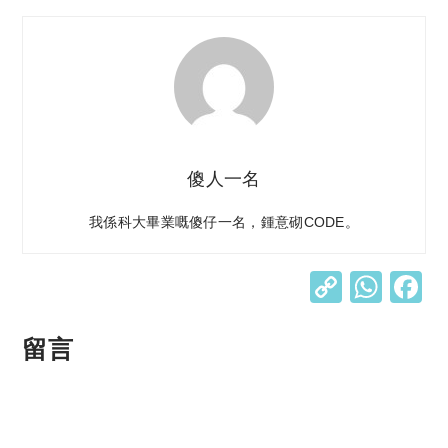
傻人一名
我係科大畢業嘅傻仔一名，鍾意砌CODE。
C
W
o
h
p
at
留言
y
s
Li
A
n
p