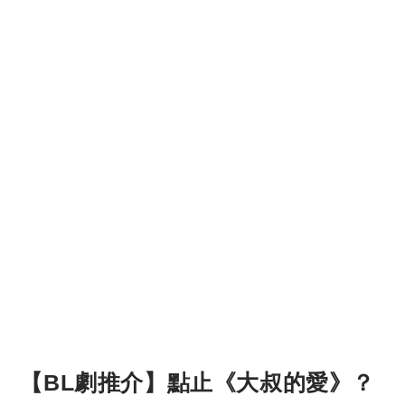
【BL劇推介】點止《大叔的愛》？