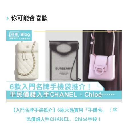
k
p
你可能會喜歡
【入門名牌手袋推介】6款大熱實用「手機包」 ！平
民價錢入手CHANEL、Chloé手袋！