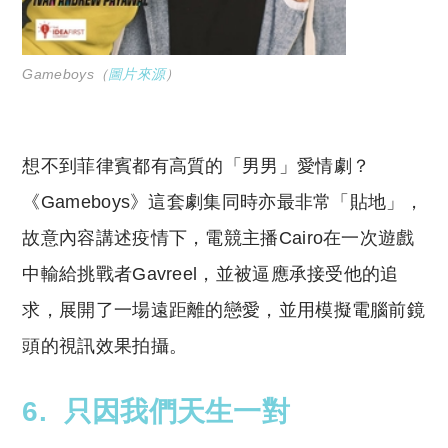
Gameboys（
圖片來源
）
想不到菲律賓都有高質的「男男」愛情劇？
《Gameboys》這套劇集同時亦最非常「貼地」，
故意內容講述疫情下，電競主播Cairo在一次遊戲
中輸給挑戰者Gavreel，並被逼應承接受他的追
求，展開了一場遠距離的戀愛，並用模擬電腦前鏡
頭的視訊效果拍攝。
6. 只因我們天生一對