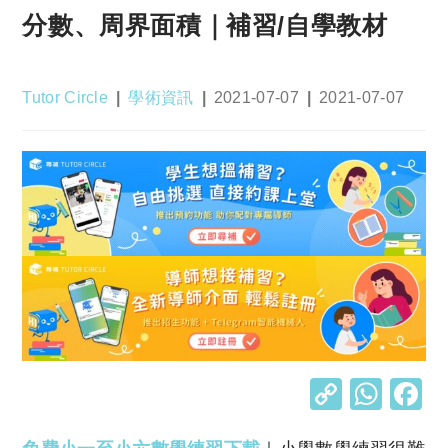
分數、周界面積｜補習/自學教材
Post
Post
Post
Post
Tutor Circle
學術資訊
2021-07-07
2021-07-07
author:
category:
published:
last
modified:
C
W
o
h