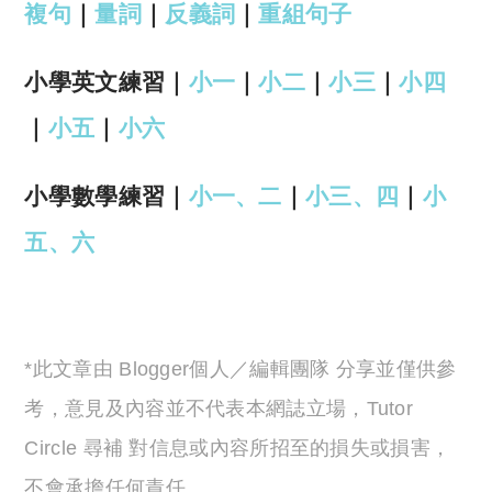
複句
｜
量詞
｜
反義詞
｜
重組句子
小學英文練習｜
小一
｜
小二
｜
小三
｜
小四
｜
小五
｜
小六
小學數學練習｜
小一、二
｜
小三、四
｜
小
五、六
*此文章由 Blogger個人／編輯團隊 分享並僅供參
考，意見及內容並不代表本網誌立場，Tutor
Circle 尋補 對信息或內容所招至的損失或損害，
不會承擔任何責任。