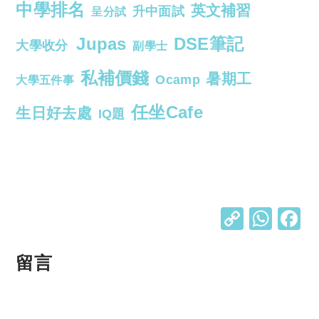
中學排名
英文補習
升中面試
呈分試
Jupas
DSE筆記
大學收分
副學士
私補價錢
暑期工
Ocamp
大學五件事
任坐Cafe
生日好去處
IQ題
C
W
o
h
p
at
留言
y
s
Li
A