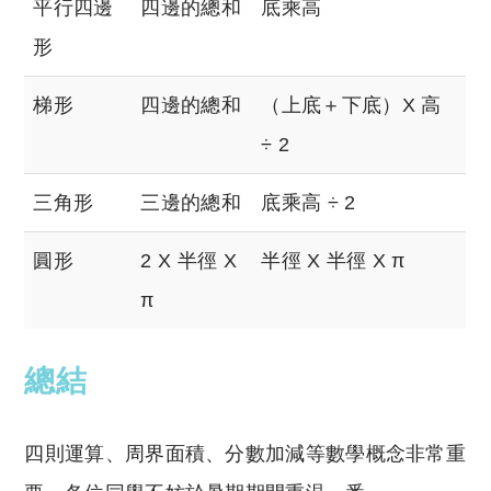
平行四邊
四邊的總和
底乘高
形
梯形
四邊的總和
（上底＋下底）X 高
÷ 2
三角形
三邊的總和
底乘高 ÷ 2
圓形
2 X 半徑 X
半徑 X 半徑 X π
π
總結
四則運算、周界面積、分數加減等數學概念非常重