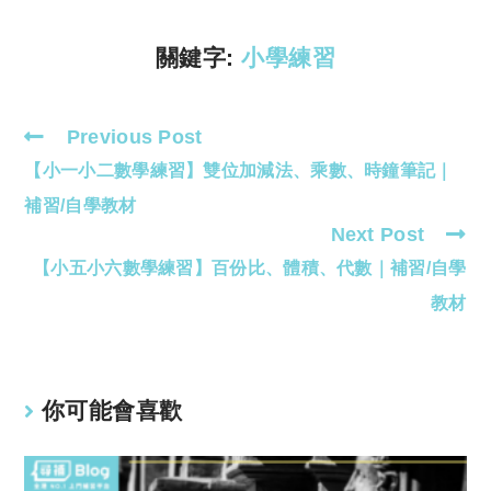
n
p
k
p
關鍵字:
小學練習
Previous Post
Read
【小一小二數學練習】雙位加減法、乘數、時鐘筆記｜
more
articles
補習/自學教材
Next Post
【小五小六數學練習】百份比、體積、代數｜補習/自學
教材
你可能會喜歡