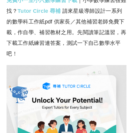
免費小一至小六數學練習下載
｜小學數學練習很難
p
at
y
s
找？
Tutor Circle 尋補
請來星級導師設計一系列
Li
A
的數學科工作紙pdf 供家長／其他補習老師免費下
n
p
載，作自學、補習教材之用。先閱讀筆記溫習，再
k
p
下載工作紙練習連答案，測試一下自己數學水平
吧！