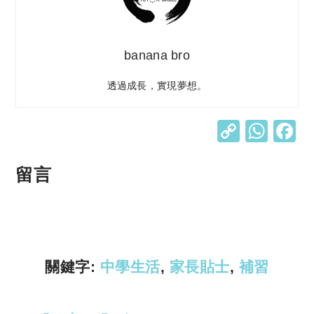
banana bro
透過成長，實現夢想。
C
W
o
h
p
at
留言
y
s
Li
A
n
p
k
p
關鍵字:
中學生活
,
家長貼士
,
補習