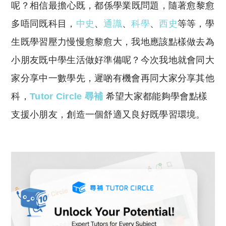
y
s
呢？相信最擔心既，都係學業既問題，隨著愈黎愈
Li
A
多唔同既科目，
中史
、
通識
、
科學
、
西史
等等，學
n
p
生既學習壓力慢慢愈黎愈大，我地應該點樣做去為
k
p
小朋友既中學生活做好準備呢？今次我地就會同大
家分享中一數學先，遲啲有機會再同大家分享其他
科，
Tutor Circle 尋補
希望大家都能夠學會點樣
支援小朋友，創造一個舒適又良好既學習環境。