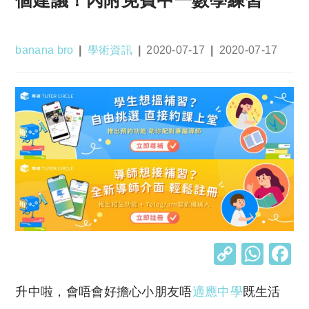
Post
Post
Post
Post
banana bro
學術資訊
2020-07-17
2020-07-17
author:
category:
published:
last
modified:
C
W
o
h
升中啦，會唔會好擔心小朋友唔
適應中學
既生活
p
at