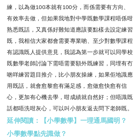
練，以為做100本就有100分，而係需要有方向、
有效率去做，但如果我地對中學既數學課程唔係咁
熟悉既話，又真係好難知道應該要點樣去設定練習
既，我相信大家都會需要專業啲、至少對數學課程
有認識既人提供意見，我認為第一步就可以同學校
既數學老師討論下需唔需要額外既練習，同埋有冇
啲咩練習題目推介，比小朋友操練，如果佢地識應
用既話，就會愈黎愈有滿足感，愈做愈快愈有信
心，更加有心機去學，咁成績就自然好；但唔識既
話都唔洗咁灰心，可以叫小朋友返去問下老師既。
延伸閱讀：【小學數學】一理通馬國明？
小學數學點先識做？