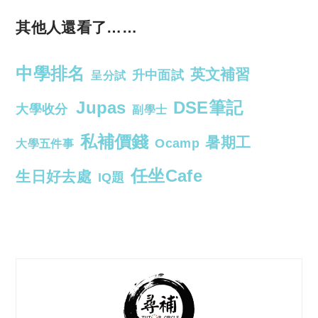
其他人還看了……
中學排名
英文補習
升中面試
呈分試
Jupas
DSE筆記
大學收分
副學士
私補價錢
暑期工
Ocamp
大學五件事
任坐Cafe
生日好去處
IQ題