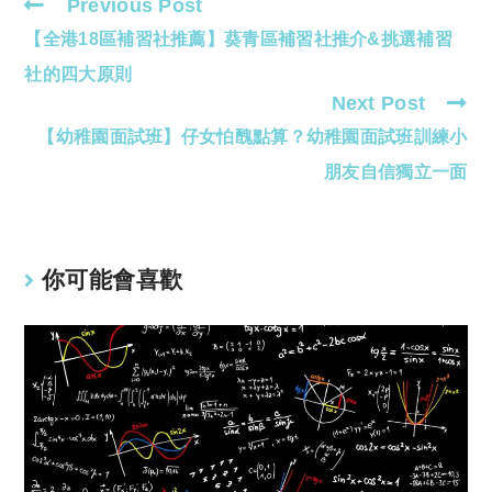
Previous Post
Read
【全港18區補習社推薦】葵青區補習社推介&挑選補習
more
articles
社的四大原則
Next Post
【幼稚園面試班】仔女怕醜點算？幼稚園面試班訓練小
朋友自信獨立一面
你可能會喜歡