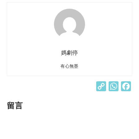
媽劇停
有心無墨
C
W
o
h
p
at
留言
y
s
Li
A
n
p