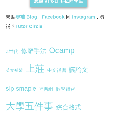
想搵 好多好多私補學生
緊貼
尋補 Blog
、
Facebook
同
Instagram
，尋
補？
Tutor Circle
！
Ocamp
修辭手法
Z世代
上莊
議論文
中文補習
英文補習
slp smaple
補習網
數學補習
大學五件事
綜合格式