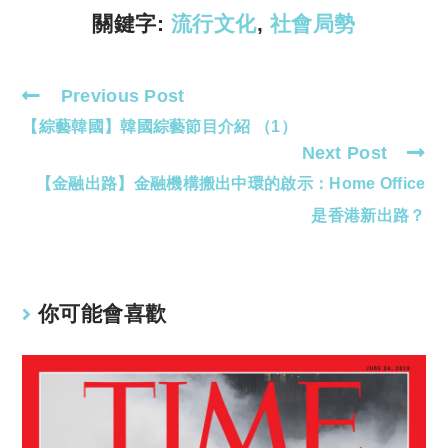
k
p
關鍵字:
流行文化
,
社會局勢
Previous Post
Read
【綜藝韓國】韓國綜藝節目介紹 （1）
more
Next Post
articles
【金融出路】金融機構搬出中環的啟示：Home Office
是香港新出路？
你可能會喜歡