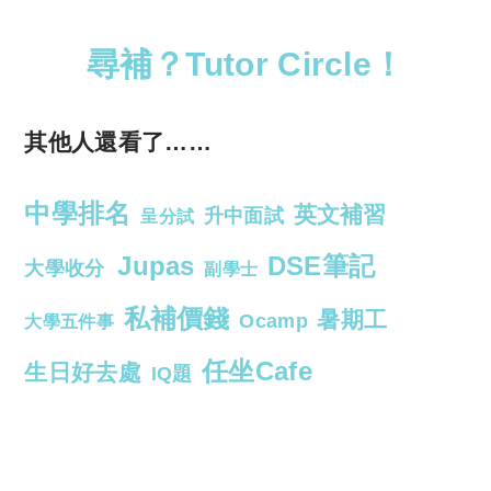
尋補？Tutor Circle！
其他人還看了……
中學排名
英文補習
升中面試
呈分試
Jupas
DSE筆記
大學收分
副學士
私補價錢
暑期工
Ocamp
大學五件事
任坐Cafe
生日好去處
IQ題