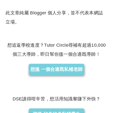
此文章純屬 Blogger 個人分享，並不代表本網誌
立場。
想追返學校進度？Tutor Circle尋補有超過10,000
個三大導師，即日幫你搵一個合適既導師！
想搵 一個合適既私補老師
DSE讀得咁辛苦，想活用知識黎賺下外快？