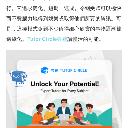
p
at
y
s
行。它追求簡化、短期、速成。令到受眾可以極快
Li
A
而不費腦力地得到娛樂或取得他們所要的資訊。可
n
p
是，這種模式令到不少值得細心欣賞的事物逐漸被
k
p
邊緣化。
Tutor Circle
尋補
講慢活的可能。