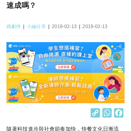
速成嗎？
Post
Post
Post
Post
媽劇停
小編分享
2019-02-13
2019-02-13
author:
category:
published:
last
modified:
C
W
o
h
隨著科技進步與社會節奏加快，快餐文化日漸流