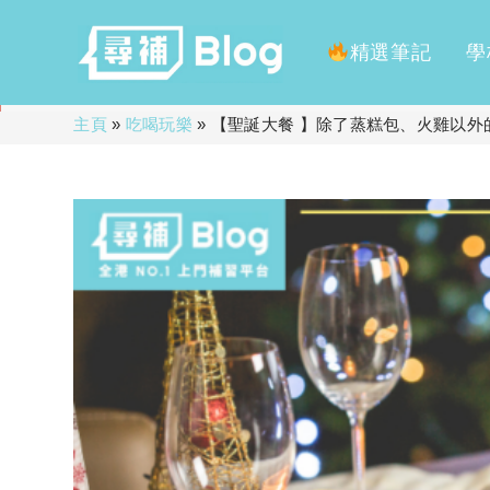
精選筆記
學
Skip
主頁
»
吃喝玩樂
»
【聖誕大餐 】除了蒸糕包、火雞以外
to
content