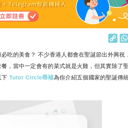
C
o
必吃的美食？ 不少香港人都會在聖誕節出外興祝
p
y
套餐，當中一定會有的菜式就是火雞，但其實除了
Li
以下
Tutor Circle尋補
為你介紹五個國家的聖誕傳
n
k