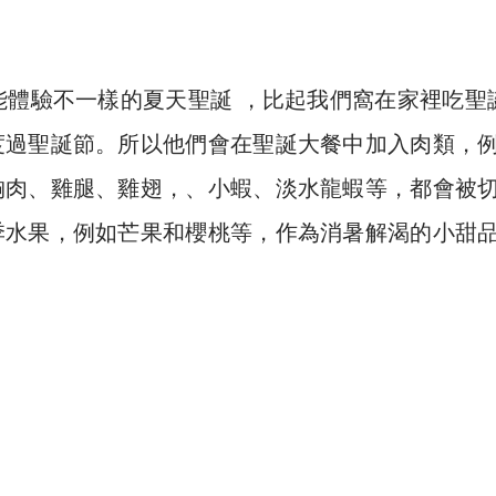
能體驗不一樣的夏天聖誕 ，比起我們窩在家裡吃聖
度過聖誕節。所以他們會在聖誕大餐中加入肉類，
胸肉、雞腿、雞翅，、小蝦、淡水龍蝦等，都會被
季水果，例如芒果和櫻桃等，作為消暑解渴的小甜