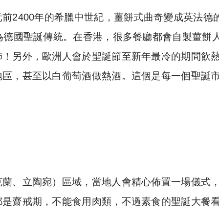
前2400年的希臘中世紀，薑餅式曲奇變成英法德
為德國聖誕傳統。在香港，很多餐廳都會自製薑餅
飾！另外，歐洲人會於聖誕節至新年最冷的期間飲
地區，甚至以白葡萄酒做熱酒。這個是每一個聖誕
克蘭、立陶宛）區域，當地人會精心佈置一場儀式
都是齋戒期，不能食用肉類，不過素食的聖誕大餐