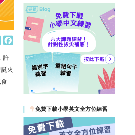
W
F
h
a
，許
at
c
s
e
聖誕火
A
b
統食
p
o
p
o
k
免費下載小學英文全方位練習