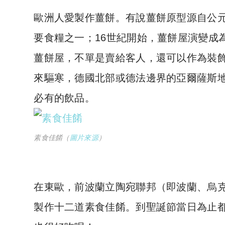
歐洲人愛製作薑餅。有說薑餅原型源自公元
要食糧之一；16世紀開始，薑餅屋演變成
薑餅屋，不單是賣給客人，還可以作為裝
來驅寒，德國北部或德法邊界的亞爾薩斯
必有的飲品。
素食佳餚（
圖片來源
）
在東歐，前波蘭立陶宛聯邦（即波蘭、烏
製作十二道素食佳餚。到聖誕節當日為止