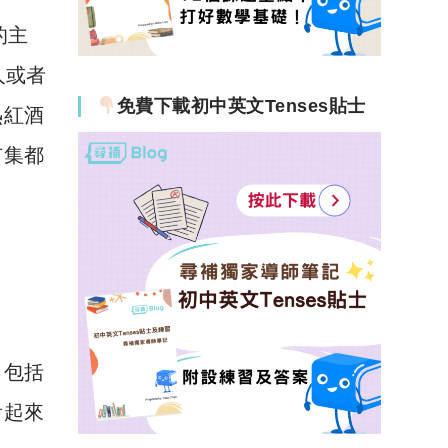
的主
人或者
免費下載初中英文Tenses貼士
熱紅酒
市集都
，包括
看起來