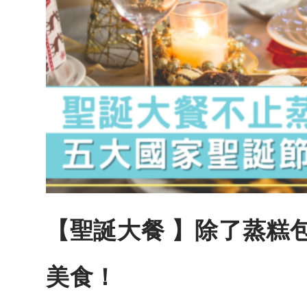
【聖誕大餐 】除了蒸糕
美食！