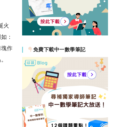
誕火
例如：
切塊作
免費下載中一數學筆記
品。