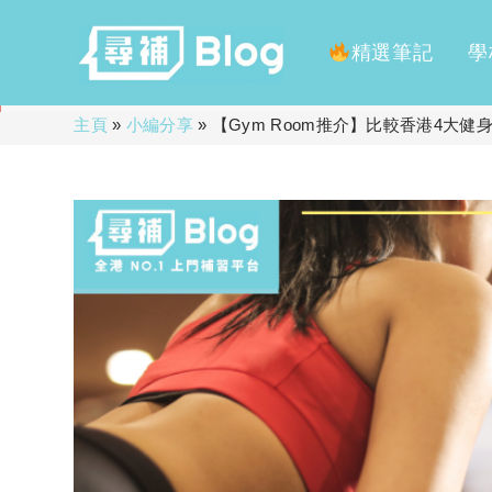
精選筆記
學
Skip
主頁
»
小編分享
»
【Gym Room推介】比較香港4大
to
content