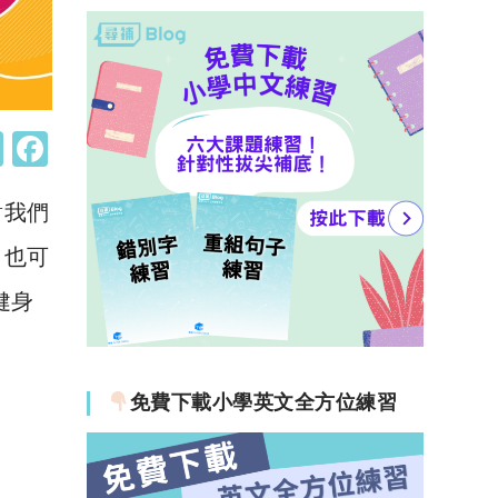
W
F
h
a
對我們
at
c
s
e
，也可
A
b
健身
p
o
p
o
k
免費下載小學英文全方位練習