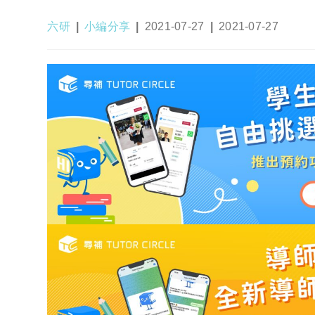
Post
Post
Post
Post
六研
小編分享
2021-07-27
2021-07-27
author:
category:
published:
last
modified: