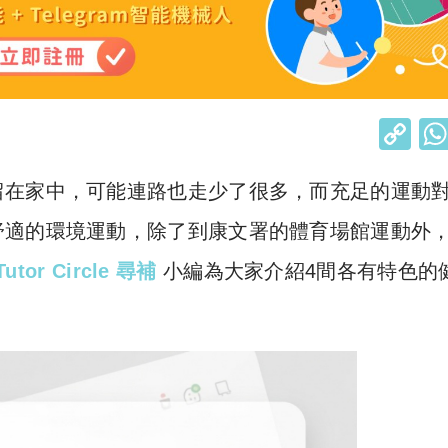
C
o
留在家中，可能連路也走少了很多，而充足的運動
p
y
舒適的環境運動，除了到康文署的體育場館運動外
Li
Tutor Circle 尋補
小編為大家介紹4間各有特色的
n
k