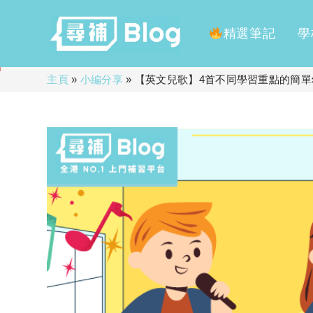
精選筆記
學
Skip
主頁
»
小編分享
»
【英文兒歌】4首不同學習重點的簡
to
content