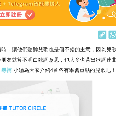
C
o
語時，讓他們聽聽兒歌也是個不錯的主意，因為兒
p
y
小朋友就算不明白歌詞意思，也大多也背出歌詞連
Li
le 尋補
小編為大家介紹4首各有學習重點的兒歌吧
n
k