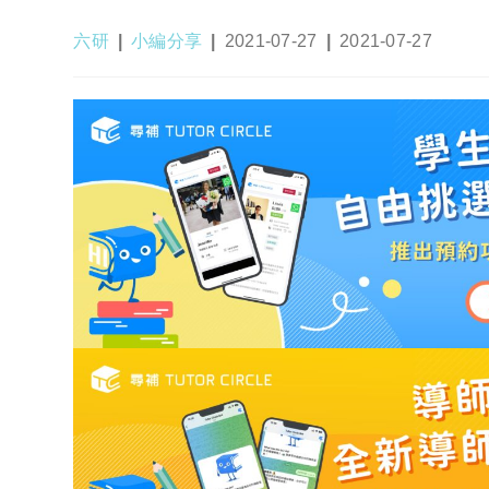
Post
Post
Post
Post
六研
小編分享
2021-07-27
2021-07-27
author:
category:
published:
last
modified: