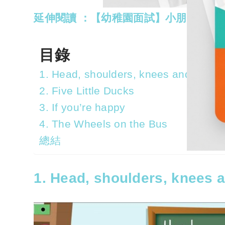
延伸閱讀 ：【幼稚園面試】小朋友+家
目錄
1. Head, shoulders, knees and toes
2. Five Little Ducks
3. If you’re happy
4. The Wheels on the Bus
總結
1. Head, shoulders, knees 