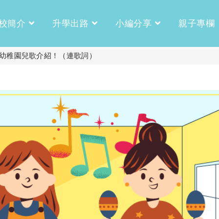
校簡介
升學出路
小編分享
親子專欄
單幼稚園兒歌介紹！（連歌詞）