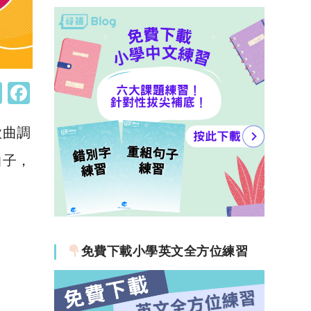
W
F
h
a
歌曲調
at
c
s
e
曲子，
A
b
！
p
o
p
o
k
免費下載小學英文全方位練習