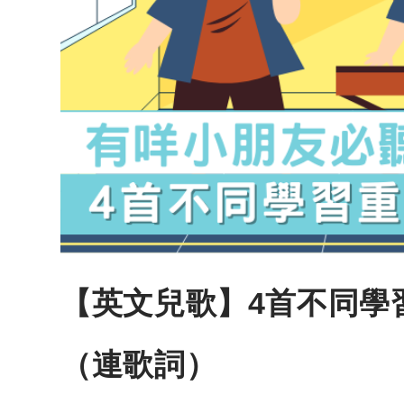
【英文兒歌】4首不同學
（連歌詞）