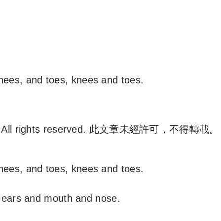
nees, and toes, knees and toes.
. All rights reserved. 此文章未經許可，不得轉載。
e 尋補. All rights reserved. 此文章未經許可，不得轉載。
nees, and toes, knees and toes.
 ears and mouth and nose.