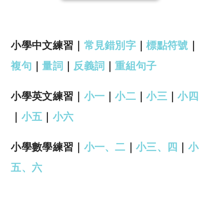
小學中文練習｜
常見錯別字
｜
標點符號
｜
複句
｜
量詞
｜
反義詞
｜
重組句子
小學英文練習｜
小一
｜
小二
｜
小三
｜
小四
｜
小五
｜
小六
小學數學練習｜
小一、二
｜
小三、四
｜
小
五、六