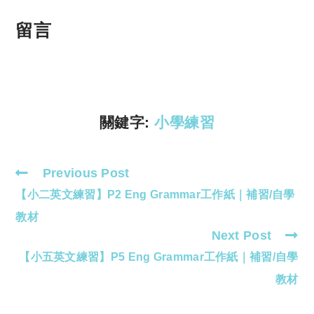
o
h
p
at
留言
y
s
Li
A
n
p
k
p
關鍵字:
小學練習
Previous Post
Read
【小二英文練習】P2 Eng Grammar工作紙｜補習/自學
more
articles
教材
Next Post
【小五英文練習】P5 Eng Grammar工作紙｜補習/自學
教材