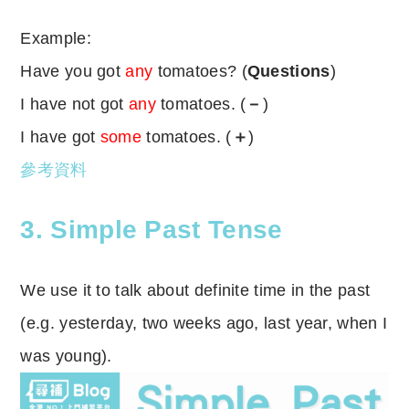
Example:
Have you got
any
tomatoes? (
Questions
)
I have not got
any
tomatoes. (
－
)
I have got
some
tomatoes. (
＋
)
參考資料
3. Simple Past Tense
We use it to talk about definite time in the past
(e.g. yesterday, two weeks ago, last year, when I
was young).