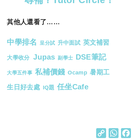
其他人還看了……
中學排名
英文補習
升中面試
呈分試
Jupas
DSE筆記
大學收分
副學士
私補價錢
暑期工
Ocamp
大學五件事
任坐Cafe
生日好去處
IQ題
C
W