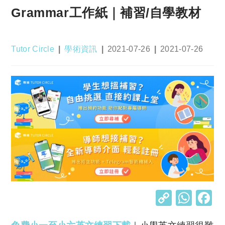
Grammar工作紙｜補習/自學教材
Post
Post
Post
Post
Tutor Circle
學術資訊
2021-07-26
2021-07-26
author:
category:
published:
last
modified:
C
W
o
h