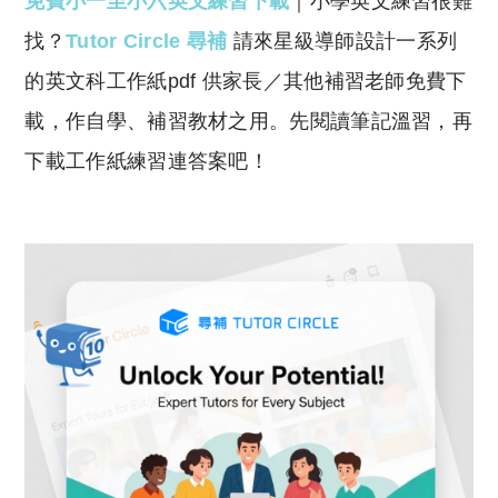
免費小一至小六英文練習下載
｜小學英文練習很難
p
at
y
s
找？
Tutor Circle 尋補
請來星級導師設計一系列
Li
A
的英文科工作紙pdf 供家長／其他補習老師免費下
n
p
載，作自學、補習教材之用。先閱讀筆記溫習，再
k
p
下載工作紙練習連答案吧！