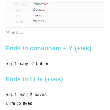
Plural Nouns
Ends in consonant + Y (+ies)
e.g. 1 baby ; 2 babies
Ends in f / fe (+ves)
e.g. 1 leaf ; 2 leaves
1 life ; 2 lives