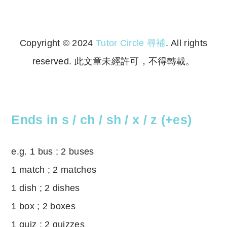
Copyright © 2024
Tutor Circle 尋補
. All rights
reserved. 此文章未經許可，不得轉載。
Copyright © 2023 Tutor Circle 尋補. All rights
reserved. 此文章未經許可，不得轉載。
Ends in s / ch / sh / x / z (+es)
e.g. 1 bus ; 2 buses
1 match ; 2 matches
1 dish ; 2 dishes
1 box ; 2 boxes
1 quiz ; 2 quizzes