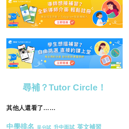
尋補？Tutor Circle！
其他人還看了……
中學排名
英文補習
升中面試
呈分試