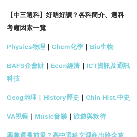
【中三選科】好唔好讀？各科簡介、選科
考慮因素一覽
Physics物理
｜
Chem化學
｜
Bio生物
BAFS企會財
｜
Econ經濟
｜
ICT資訊及通訊
科技
Geog地理
｜
History歷史
｜
Chin Hist.中史
VA視藝
｜
Music音樂
｜
旅遊與款待
興趣還是前景？高中選科文理商出路全攻