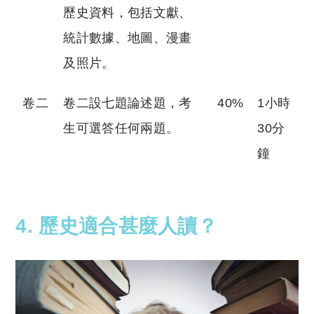
歷史資料，包括文獻、
統計數據、地圖、漫畫
及照片。
卷二
卷二設七題論述題，考
40%
1小時
生可選答任何兩題。
30分
鐘
4. 歷史
適合甚麼人讀？