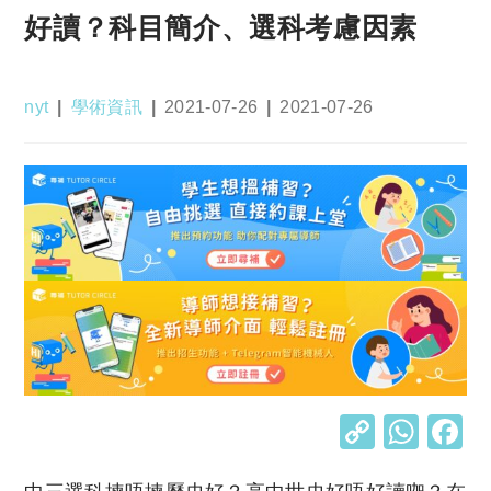
好讀？科目簡介、選科考慮因素
Post
Post
Post
Post
nyt
學術資訊
2021-07-26
2021-07-26
author:
category:
published:
last
modified:
C
W
o
h