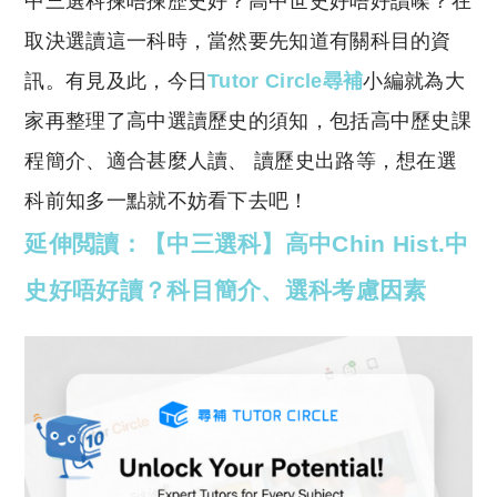
中三選科揀唔揀歷史好？高中世史好唔好讀㗎？在
p
at
y
s
取決選讀這一科時，當然要先知道有關科目的資
Li
A
訊。有見及此，今日
Tutor Circle尋補
小編就為大
n
p
家再整理了高中選讀歷史的須知，包括高中歷史課
k
p
程簡介、適合甚麼人讀、 讀歷史出路等，想在選
科前知多一點就不妨看下去吧！
延伸閲讀：【中三選科】高中Chin Hist.中
史好唔好讀？科目簡介、選科考慮因素