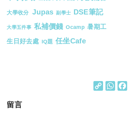
Jupas
DSE筆記
大學收分
副學士
私補價錢
暑期工
Ocamp
大學五件事
任坐Cafe
生日好去處
IQ題
C
W
o
h
p
at
留言
y
s
Li
A
n
p