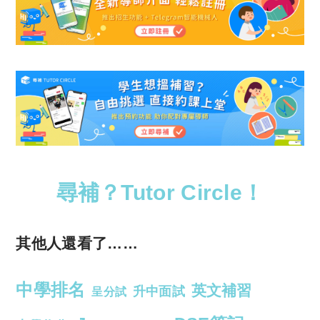
尋補？Tutor Circle！
其他人還看了……
中學排名
英文補習
升中面試
呈分試