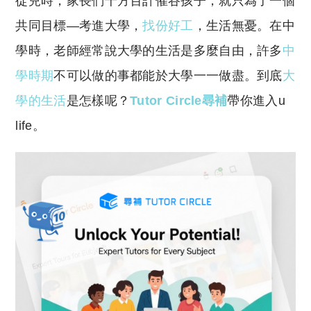
從兒時，家長們千方百計催谷孩子，就只為了一個
p
at
y
s
共同目標—考進大學，
找份好工
，生活無憂。在中
Li
A
學時，老師經常說大學的生活是多麼自由，許多
中
n
p
學時期
不可以做的事都能於大學一一做盡。到底
大
k
p
學的生活
是怎樣呢？
Tutor Circle尋補
帶你進入u
life。