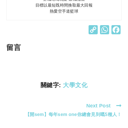
目標以最短既時間換取最大回報
熱愛空手道籃球
C
W
o
h
p
at
留言
y
s
Li
A
n
p
k
p
關鍵字:
大學文化
Next Post
Read
【開sem】每年sem one你總會見到嘅5種人！
more
articles