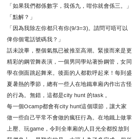
「如果我們都係數字，我係九，咁你就會係三。」
「點解？」
「因為我除左你都只有你(9/3=3)。請問可唔可以
俾你個電話號碼我？」
話未說畢，整個氣氛已被推至高潮。緊接而來是更
精彩的鋼管舞表演，一個男同學站著扮鋼管，女同
學在側面跳起舞來。後面的人都歡呼起來！每到盛
夏暑熱的季節，總有一些人在地鐵車廂內作出古怪
的行為。無錯，這都是city hunt 的task 。
每一個Ocamp都會有city hunt這個環節，讓大家
做一些自己平常不會做的瘋狂行為。在地鐵上做掌
上壓、玩game，令到全車廂的人目光全都投放到