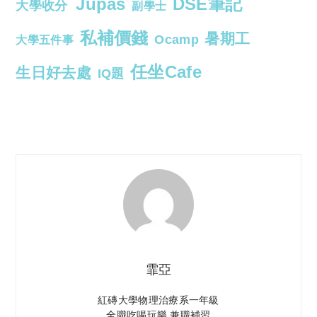
Jupas
DSE筆記
大學收分
副學士
私補價錢
暑期工
Ocamp
大學五件事
任坐Cafe
生日好去處
IQ題
霏亞
紅磚大學物理治療系一年級
全職吃喝玩樂 兼職補習