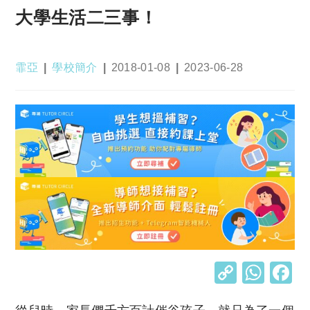
大學生活二三事！
Post
Post
Post
Post
霏亞
學校簡介
2018-01-08
2023-06-28
author:
category:
published:
last
modified:
C
W
o
h