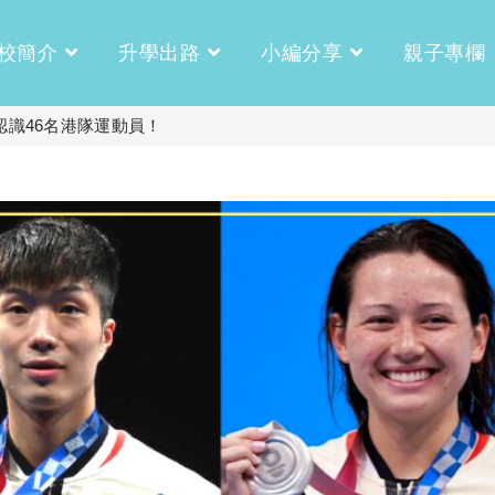
校簡介
升學出路
小編分享
親子專欄
認識46名港隊運動員！