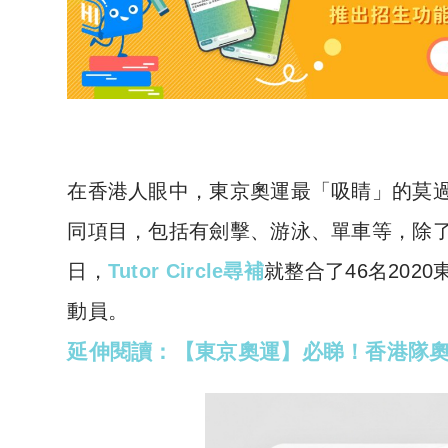
在香港人眼中，東京奧運最「吸睛」的莫過
同項目，包括有劍擊、游泳、單車等，除
日，
Tutor Circle尋補
就整合了46名20
動員。
延伸閱讀：【東京奧運】必睇！香港隊奧