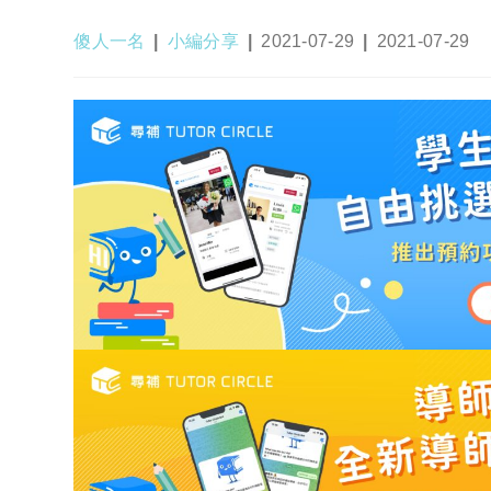
Post
Post
Post
Post
傻人一名
小編分享
2021-07-29
2021-07-29
author:
category:
published:
last
modified: