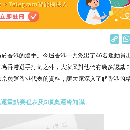
C
o
於香港的選手。今屆香港一共派出了46名運動員
p
y
了為香港選手打氣之外，大家又對他們有幾多認識
Li
20東京奧運香港代表的資料，讓大家深入了解香港的
n
k
運重點賽程表及5項奧運冷知識