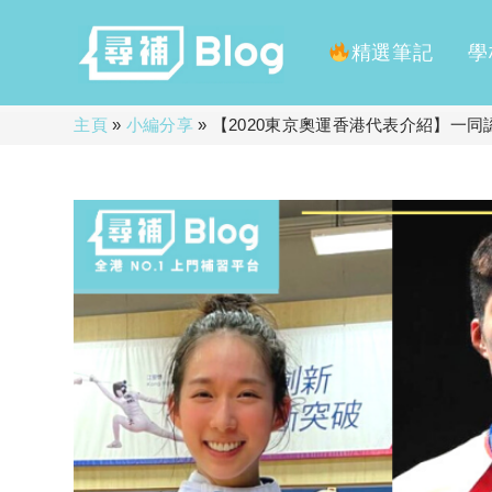
精選筆記
學
Skip
主頁
»
小編分享
»
【2020東京奧運香港代表介紹】一同
to
content