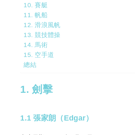
10. 賽艇
11. 帆船
12. 滑浪風帆
13. 競技體操
14. 馬術
15. 空手道
總結
1. 劍擊
1.1 張家朗（Edgar）