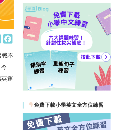
W
F
h
a
出戰不
at
c
s
e
？今
A
b
精英運
p
o
p
o
k
免費下載小學英文全方位練習