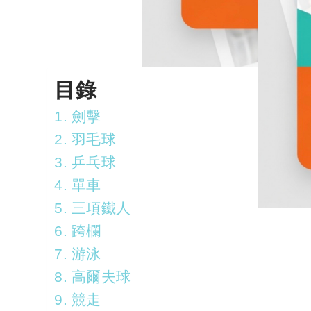
目錄
1. 劍擊
2. 羽毛球
3. 乒乓球
4. 單車
5. 三項鐵人
6. 跨欄
7. 游泳
8. 高爾夫球
9. 競走