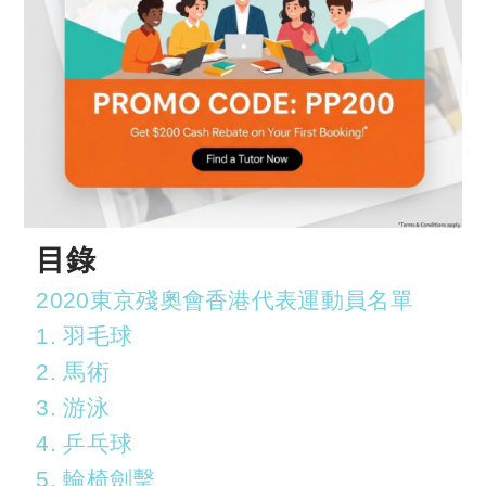
目錄
2020東京殘奧會香港代表運動員名單
1. 羽毛球
2. 馬術
3. 游泳
4. 乒乓球
5. 輪椅劍擊