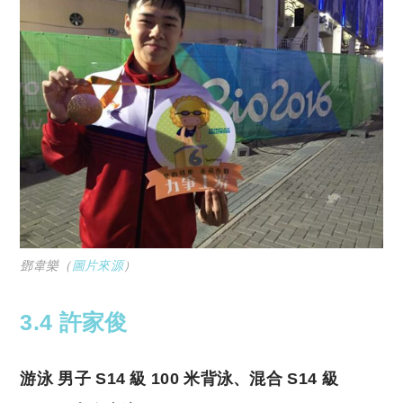
鄧韋樂（
圖片來源
）
3.4 許家俊
游泳 男子 S14 級 100 米背泳、混合 S14 級