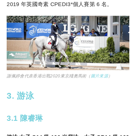
2019 年英國奇素 CPEDI3*個人賽第 6 名。
謝佩婷會代表香港出戰2020東京殘奧馬術（
圖片來源
）
3. 游泳
3.1 陳睿琳