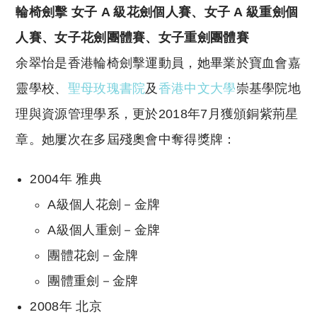
輪椅劍擊 女子 A 級花劍個人賽、女子 A 級重劍個
人賽、女子花劍團體賽、女子重劍團體賽
余翠怡是香港輪椅劍擊運動員，她畢業於寶血會嘉
靈學校、
聖母玫瑰書院
及
香港中文大學
崇基學院地
理與資源管理學系，更於2018年7月獲頒銅紫荊星
章。她屢次在多屆殘奧會中奪得獎牌：
2004年 雅典
A級個人花劍－金牌
A級個人重劍－金牌
團體花劍－金牌
團體重劍－金牌
2008年 北京