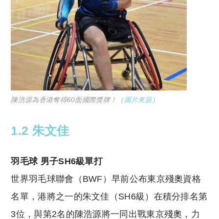
陳浩源為香港奪得60面國際獎牌！（
圖片來源
）
1.2 朱文佳
羽毛球 男子SH6級單打
世界羽毛球聯會（BWF）早前公布東京殘奧資格
名單，港將之一的朱文佳（SH6級）在積分排名第
3位，與第2名的陳浩源將一同出戰東京殘奧，力