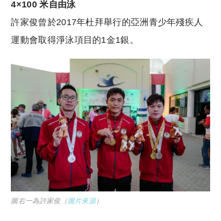
4×100 米自由泳
許家俊曾於2017年杜拜舉行的亞洲青少年殘疾人
運動會取得淨泳項目的1金1銀。
圖右一為許家俊（
圖片來源
）