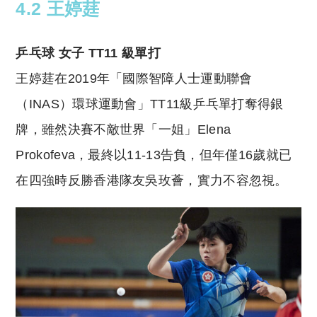
4.2 王婷莛
乒乓球 女子 TT11 級單打
王婷莛在2019年「國際智障人士運動聯會
（INAS）環球運動會」TT11級乒乓單打奪得銀
牌，雖然決賽不敵世界「一姐」Elena
Prokofeva，最終以11-13告負，但年僅16歲就已
在四強時反勝香港隊友吳玫薈，實力不容忽視。