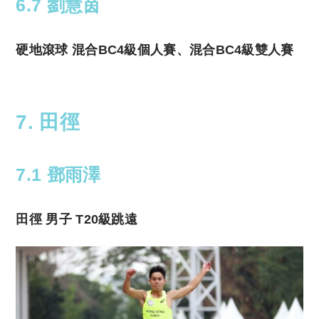
6.7 劉慧茵
硬地滾球 混合BC4級個人賽、混合BC4級雙人賽
7. 田徑
7.1 鄧雨澤
田徑 男子 T20級跳遠