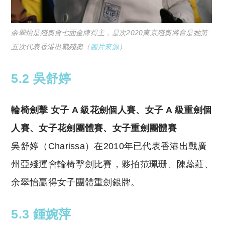
余翠怡是殘奧會七面金牌得主，是次2020東京殘奧將會是她第
五次代表香港出戰殘奧（
圖片來源
）
5.2 吳舒婷
輪椅劍擊 女子 A 級花劍個人賽、女子 A 級重劍個
人賽、女子花劍團體賽、女子重劍團體賽
吳舒婷（Charissa）在2010年已代表香港出戰廣
州亞殘運會輪椅擊劍比賽，夥拍范珮珊、陳蕊莊、
余翠怡贏得女子團體重劍銀牌。
5.3 鍾婉萍