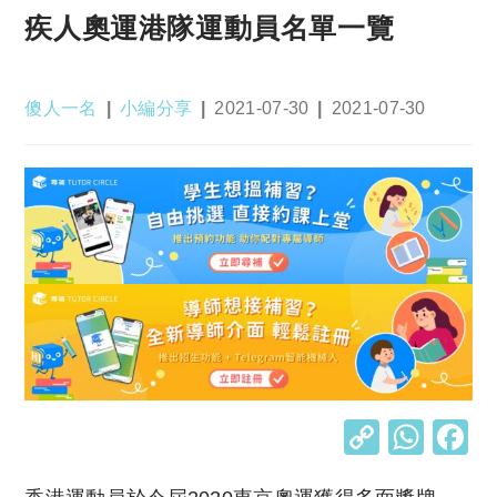
疾人奧運港隊運動員名單一覽
Post
Post
Post
Post
傻人一名
小編分享
2021-07-30
2021-07-30
author:
category:
published:
last
modified:
C
W
o
h