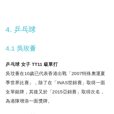
4. 乒乓球
4.1 吳玫薈
乒乓球 女子 TT11 級單打
吳玟薈在10歲已代表香港出戰「2007特殊奧運夏
季世界比賽」，除了在「INAS世錦賽」取得一面
女單銀牌，其後又於「2015亞錦賽」取得次名，
為港隊增添一面獎牌。