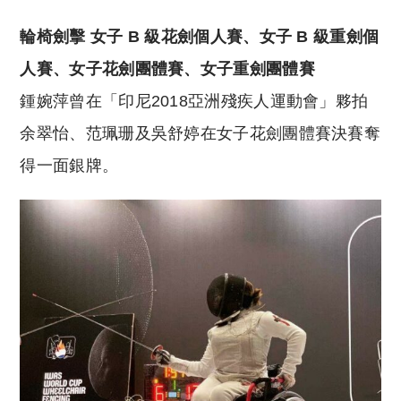
輪椅劍擊 女子 B 級花劍個人賽、女子 B 級重劍個
人賽、女子花劍團體賽、女子重劍團體賽
鍾婉萍曾在「印尼2018亞洲殘疾人運動會」夥拍
余翠怡、范珮珊及吳舒婷在女子花劍團體賽決賽奪
得一面銀牌。