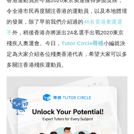
香港運動員於今屆2020東京奧運獲得多面獎牌，
p
at
y
s
令全港市民再度關注香港的運動員，以及本地體壇
Li
A
的發展，除了早前我們介紹過的
46名香港奧運選
n
p
手
外，稍後香港亦將派出24名選手出戰2020東京
k
p
殘疾人奧運會。今日，
Tutor Circle尋補
小編就決
定為大家介紹各位殘奧香港代表，希望大家可以多
多關注香港殘疾運動員。