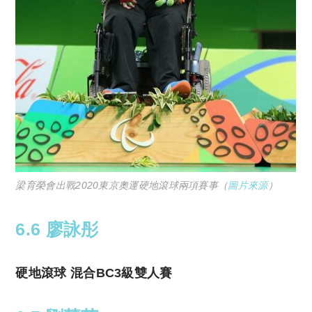
梁育榮會出戰2020東京奧運硬地滾球兩項賽事（
圖片來源
）
6.6 廖詠彤
硬地滾球 混合BC3級雙人賽