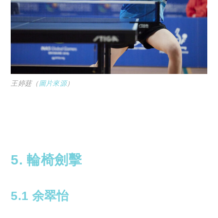
王婷莛（
圖片來源
）
5. 輪椅劍擊
5.1 余翠怡