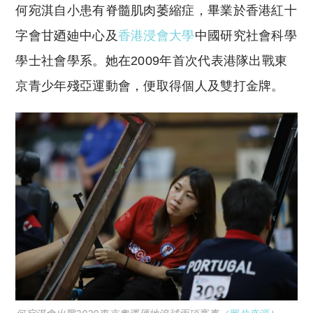
何宛淇自小患有脊髓肌肉萎縮症，畢業於香港紅十
字會甘廼廸中心及
香港浸會大學
中國研究社會科學
學士社會學系。她在2009年首次代表港隊出戰東
京青少年殘亞運動會，便取得個人及雙打金牌。