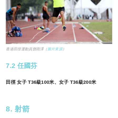
香港田徑運動員鄧雨澤（
圖片來源
）
7.2 任國芬
田徑 女子 T36級100米、女子 T36級200米
8. 射箭