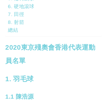
6. 硬地滾球
7. 田徑
8. 射箭
總結
2020東京殘奧會香港代表運動
員名單
1. 羽毛球
1.1 陳浩源