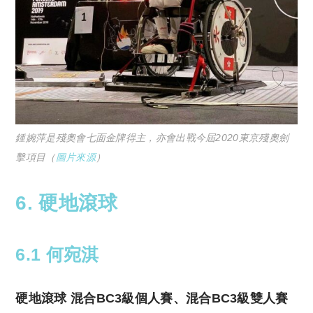
鍾婉萍是殘奧會七面金牌得主，亦會出戰今屆2020東京殘奧劍
擊項目（
圖片來源
）
6. 硬地滾球
6.1 何宛淇
硬地滾球 混合BC3級個人賽、混合BC3級雙人賽