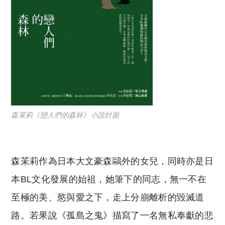
森茉莉《戀人們的森林》小說封面
森茉莉作為日本大文豪森鷗外的女兒，同時亦是日
本BL文化發展的始祖，她筆下的同志，無一不在
至極的美、慾與愛之下，走上分崩離析的毀滅道
路。若果說《孤島之鬼》描寫了一名無私奉獻的悲