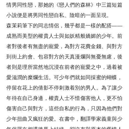
情男同性戀，那她的《戀人們的森林》中三篇短篇
小說便是將男同性戀自私、陰暗的一面呈現。
森茉莉筆下的同志情侶，幾乎都是一樣的配搭——
成熟而美型的權貴人士與如妖精般嬌媚的少年。前
者對後者有無盡的寵愛，為對方花費金錢、與對方
到街上約會、包容對方的天真漫爛與無憂無慮，後
者則是理所當然地沉浸在前者的寵愛之中，過着被
愛滋潤的糜爛生活。可少年們就如同採蜜的蝴蝶，
停留在花上的倩影不停刺激着別的男人。為了讓少
年待在自己身邊，權貴人士不惜傷害他人，更不怕
傷害自己與對方，這些自私的行為，只因為他們對
少年扭曲又瘋狂的愛。在書中，翻譯學家義童與少