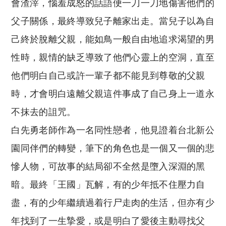
會渣滓，惱羞成怒的話語便一刀一刀地傷害他們的
父子關係，最終導致兒子離家出走。當兒子以為自
己終於脫離父親，能如鳥一般自由地追求渴望的男
性時，親情的缺乏導致了他們心靈上的空洞，直至
他們明白自己或許一輩子都不能見到尊敬的父親
時，才會明白遠離父親這件事成了自己身上一道永
不抹去的詛咒。
白先勇老師作為一名同性戀者，他見證着台北新公
園同伴們的轉變，筆下的角色也是一個又一個的悲
慘人物，可故事的結局卻不全然是墮入深淵的黑
暗。最終「王國」瓦解，有的少年抵不住壓力自
盡，有的少年繼續過着行尸走肉的生活，但亦有少
年找到了一生摯愛，或是明白了愛後主動尋找父