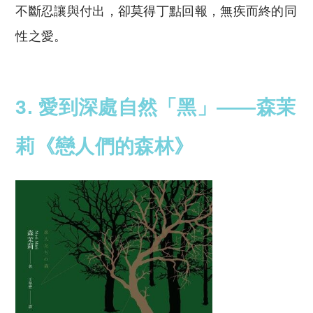
不斷忍讓與付出，卻莫得丁點回報，無疾而終的同
性之愛。
3. 愛到深處自然「黑」——森茉
莉《戀人們的森林》