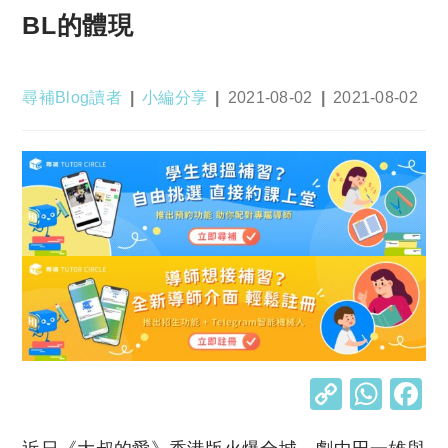
BL的體現
Post
Post
Post
Post
尋補Blog讀者
小編分享
2021-08-02
2021-08-02
author:
category:
published:
last
modified:
C
W
o
h