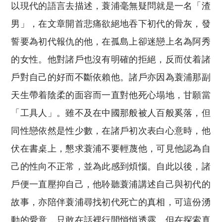
以現代的語言去描述，蓑浦毫無疑問就是一名「渣
男」，在文章開首悲痛欲絕地吞下初代的骨灰，發
誓要為初代報仇的他，在孤島上卻迷戀上名為阿秀
的女性。他對諸戶也沒有明確的拒絕，反而仗着諸
戶對自己的好而不斷依賴他。諸戶亦因為蓑浦那副
天生帶着陰柔的面容而一直對他死心塌地，甘願當
「工具人」。雖不及在中國那般被人百般奚落，但
同性戀依然是性少數，在諸戶初次表白心意時，他
伏在書桌上，懇求蓑浦不要輕蔑他，可見他認為自
己的性向不正常，並為此感到煩惱。自此以後，諸
戶便一直壓抑自己，他聆聽蓑浦講述自己與初代的
故事，亦陪伴蓑浦尋找初代死亡的真相，可這份湧
動的愛意，只敢在話裡行間悄悄透露。但在探索真