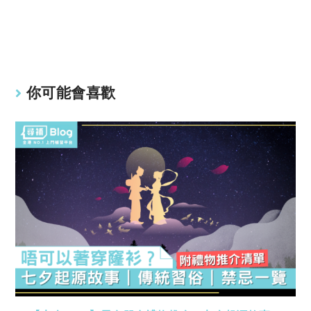
y
s
Li
A
n
p
k
p
你可能會喜歡