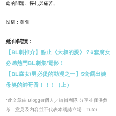
處的問題、掙扎與痛苦。
投稿：蘿蔔
延伸閱讀：
【BL劇推介】點止《大叔的愛》？6套腐女
必睇熱門BL劇集/電影！
【BL腐女/男必煲的動漫之一】5套露出姨
母笑的帥哥番！！！（上）
*此文章由 Blogger個人／編輯團隊 分享並僅供參
考，意見及內容並不代表本網誌立場，Tutor