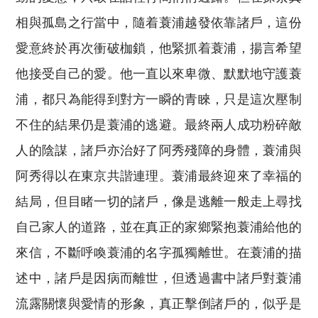
相與孤島之行當中，隨着蓑浦越發依靠諸戶，這份
愛意終於再次衝破枷鎖，他緊抓着蓑浦，揚言希望
他接受自己的愛。他一直以來卑微、默默地守護蓑
浦，都只為能得到對方一瞬的青睞，只是這次壓制
不住的結果仍是蓑浦的逃避。最終兩人成功粉碎敵
人的陰謀，諸戶亦治好了阿秀殘障的身體，蓑浦與
阿秀得以在東京共諧連理。蓑浦最終迎來了幸福的
結局，但目睹一切的諸戶，像是逃離一般走上尋找
自己家人的道路，並在真正的家鄉緊抱蓑浦給他的
來信，不斷呼喚蓑浦的名字孤獨離世。在蓑浦的描
述中，諸戶是因病而離世，但透過書中諸戶對蓑浦
流露關懷與愛情的形象，真正擊倒諸戶的，似乎是