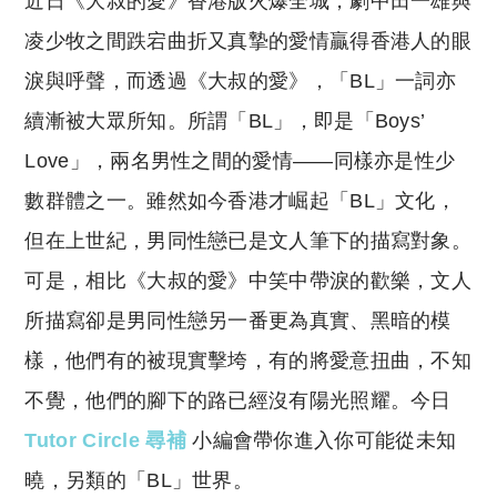
近日《大叔的愛》香港版火爆全城，劇中田一雄與
p
at
y
s
凌少牧之間跌宕曲折又真摯的愛情贏得香港人的眼
Li
A
淚與呼聲，而透過《大叔的愛》，「BL」一詞亦
n
p
續漸被大眾所知。所謂「BL」，即是「Boys’
k
p
Love」，兩名男性之間的愛情——同樣亦是性少
數群體之一。雖然如今香港才崛起「BL」文化，
但在上世紀，男同性戀已是文人筆下的描寫對象。
可是，相比《大叔的愛》中笑中帶淚的歡樂，文人
所描寫卻是男同性戀另一番更為真實、黑暗的模
樣，他們有的被現實擊垮，有的將愛意扭曲，不知
不覺，他們的腳下的路已經沒有陽光照耀。今日
Tutor Circle 尋補
小編會帶你進入你可能從未知
曉，另類的「BL」世界。