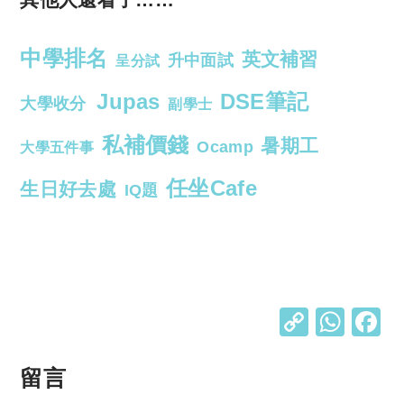
中學排名
英文補習
升中面試
呈分試
Jupas
DSE筆記
大學收分
副學士
私補價錢
暑期工
Ocamp
大學五件事
任坐Cafe
生日好去處
IQ題
C
W
o
h
p
at
留言