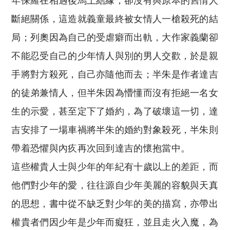
年保羅在相遇後馬上結緣，卻沒有與原本的舊情人
斷絕關係，這造就義童最終被女情人一槍殺死的結
局；列奧因為自己的受虐癖而出軌，大作家義蘭卻
不能忍受自己的少年情人與別的男人交歡，於是親
手將對方殺死，自己亦隨他而去；半朱是作者達吉
的徒弟兼情人，但半朱因為懵懂而沒有拒絕一名女
生的示愛，甚至定下了婚約，為了破壞這一切，達
吉安排了一場車禍將半朱的婚約對象殺死，半朱則
帶着恐懼與內疚再次回到達吉的懷抱當中。
這些權貴人士與少年的年紀有十歲以上的差距，而
他們對少年的愛，往往源自少年美麗的容貌與天真
的思想，書中從不缺乏對少年的美的描寫，亦帶出
權貴者們因少年是少年而癡狂，並且走火入魔，為