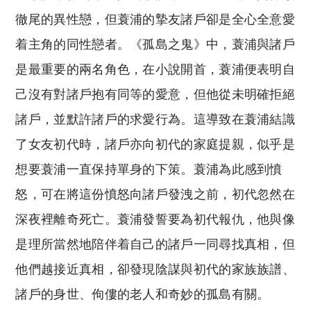
徹尾的異性戀，但蓑浦的摯友諸戶卻是全心全意愛
着主角的同性戀者。《孤島之鬼》中，蓑浦與諸戶
是最重要的兩名角色，在小說開首，蓑浦便表明自
己沒有對諸戶抱有同等的愛意，但他從未明確拒絕
諸戶，並默許諸戶的求愛行為。這導致在蓑浦結識
了女友初代時，諸戶亦向初代的家庭提親，似乎是
想要蓑浦一直保持單身的下策。蓑浦為此感到憤
怒，可在將這份憤怒向諸戶發洩之前，初代忽然在
深夜裡離奇死亡。蓑浦發誓要為初代報仇，他與像
是理所當然地陪伴着自己的諸戶一同尋找真相，但
他們越接近真相，卻發現陰謀與初代的家族族譜、
諸戶的身世、佝僂的老人和奇妙的孤島有關。