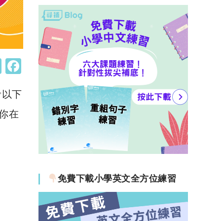
W
F
h
a
考以下
at
c
s
e
你在
A
b
p
o
p
o
k
免費下載小學英文全方位練習