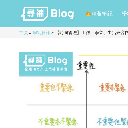
精選筆記
學
Skip
主頁
»
學術資訊
»
【時間管理】工作、學業、生活兼容的
to
content