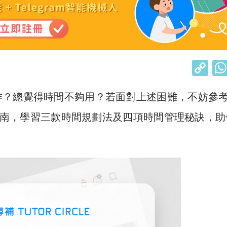
C
o
作？總覺得時間不夠用？若面對上述困難，不妨參
p
y
南，學習三款時間規劃法及四項時間管理秘訣，助
Li
！
n
k