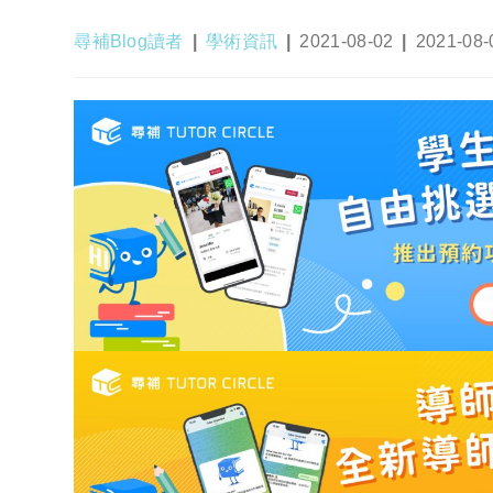
Post
Post
Post
Post
尋補Blog讀者
學術資訊
2021-08-02
2021-08-
author:
category:
published:
last
modified: