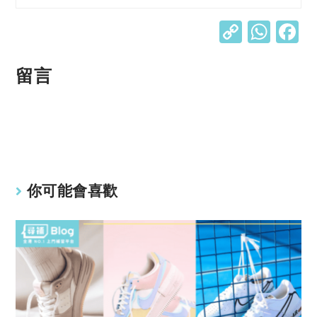
C
W
o
h
p
at
留言
y
s
Li
A
n
p
k
p
你可能會喜歡