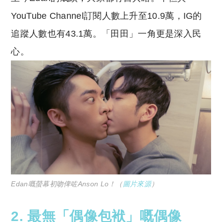
YouTube Channel訂閱人數上升至10.9萬，IG的
追蹤人數也有43.1萬。「田田」一角更是深入民
心。
Edan嘅螢幕初吻俾咗Anson Lo！（
圖片來源
）
2. 最無「偶像包袱」嘅偶像