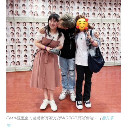
Edan嘅屋企人當然都有嚟支持MIRROR演唱會啦！（
圖片來
源
）