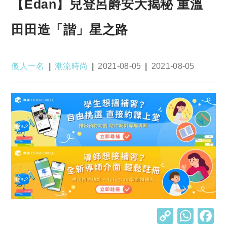
【Edan】兒登呂爵安大揭秘 重溫
田田造「諧」星之路
Post
Post
Post
Post
傻人一名
潮流時尚
2021-08-05
2021-08-05
author:
category:
published:
last
modified:
C
W