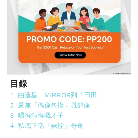
目錄
1. 由造星、MIRROR到「田田」
2. 最無「偶像包袱」嘅偶像
3. 唱得演得嘅才子
4. 私底下係「妹控」哥哥