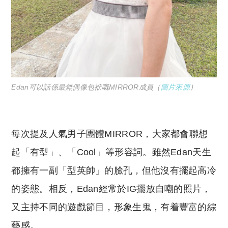
Edan可以話係最無偶像包袱嘅MIRROR成員（
圖片來源
）
每次提及人氣男子團體MIRROR，大家都會聯想
起「有型」、「Cool」等形容詞。雖然Edan天生
都擁有一副「型英帥」的臉孔，但他沒有擺起高冷
的姿態。相反，Edan經常於IG擺放自嘲的照片，
又主持不同的遊戲節目，形象生鬼，有着豐富的綜
藝感。