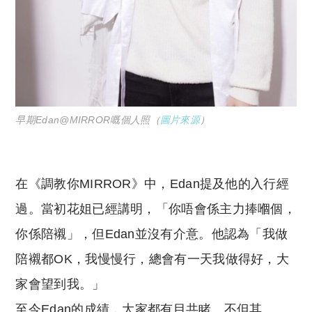
早期Edan@MIRROR嘅個人照（
圖片來源
）
在《調教你MIRROR》中，Edan提及他的入行經
過。當初花姐已經講明，「你唔會係主力捧嗰個，
你係陪襯」，但Edan並沒有介意。他認為「我做
陪襯都OK，我慢慢行，總會有一天我做得好，大
家會望到我。」
至今Edan的成績，大家都有目共睹。不但其