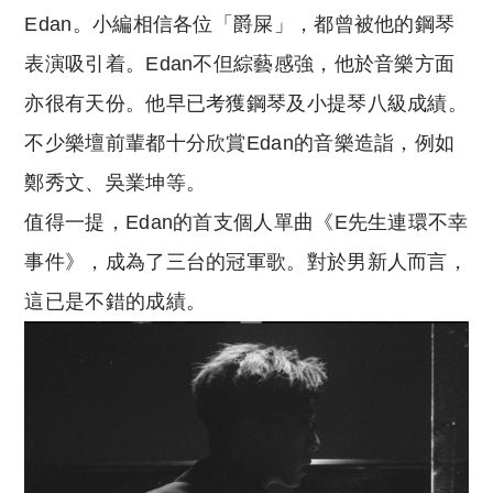
Edan。小編相信各位「爵屎」，都曾被他的鋼琴
表演吸引着。Edan不但綜藝感強，他於音樂方面
亦很有天份。他早已考獲鋼琴及小提琴八級成績。
不少樂壇前輩都十分欣賞Edan的音樂造詣，例如
鄭秀文、吳業坤等。
值得一提，Edan的首支個人單曲《E先生連環不幸
事件》，成為了三台的冠軍歌。對於男新人而言，
這已是不錯的成績。