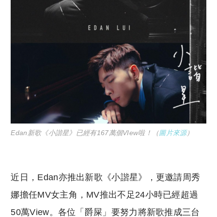
Edan新歌《小諧星》已經有167萬個VIew啦！（
圖片來源
）
近日，Edan亦推出新歌《小諧星》，更邀請周秀
娜擔任MV女主角，MV推出不足24小時已經超過
50萬View。各位「爵屎」要努力將新歌推成三台