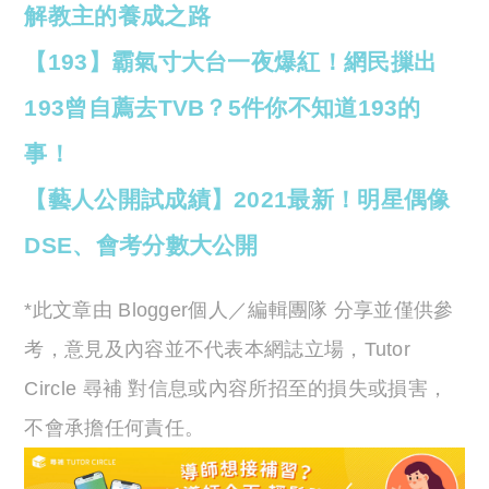
解教主的養成之路
【193】霸氣寸大台一夜爆紅！網民摷出
193曾自薦去TVB？5件你不知道193的
事！
【藝人公開試成績】2021最新！明星偶像
DSE、會考分數大公開
*此文章由 Blogger個人／編輯團隊 分享並僅供參
考，意見及內容並不代表本網誌立場，Tutor
Circle 尋補 對信息或內容所招至的損失或損害，
不會承擔任何責任。