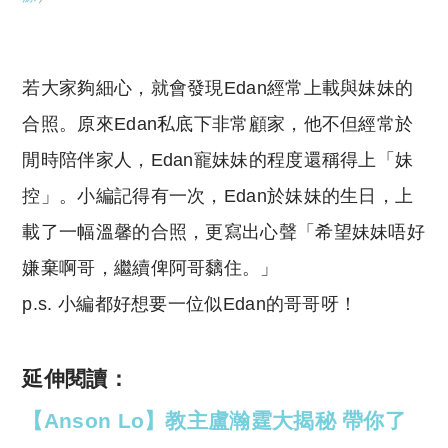
若大家夠細心，就會發現Edan經常上載與妹妹的
合照。原來Edan私底下非常顧家，他不但經常於
閒時陪伴家人，Edan寵妹妹的程度還稱得上「妹
控」。小編記得有一次，Edan於妹妹的生日，上
載了一幅溫馨的合照，更寫出心聲「希望妹妹唔好
嫌棄啊哥，繼續俾阿哥黐住。」
p.s. 小編都好想要一位似Edan的哥哥呀！
延伸閱讀：
【Anson Lo】教主盧瀚霆大揭秘 帶你了