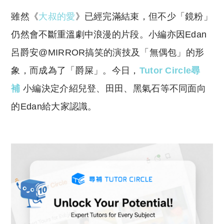
o
h
雖然《
大叔的愛
》已經完滿結束，但不少「鏡粉」
p
at
y
s
仍然會不斷重溫劇中浪漫的片段。小編亦因Edan
Li
A
呂爵安@MIRROR搞笑的演技及「無偶包」的形
n
p
象，而成為了「爵屎」。今日，
Tutor Circle尋
k
p
補
小編決定介紹兒登、田田、黑氣石等不同面向
的Edan給大家認識。