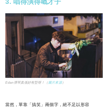
3.
唱得演得嘅才子
Edan彈琴真係好有型呀！（
圖片來源
）
當然，單靠「搞笑」兩個字，絕不足以形容