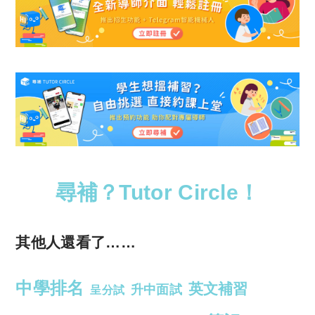
尋補？Tutor Circle！
其他人還看了……
中學排名
英文補習
升中面試
呈分試