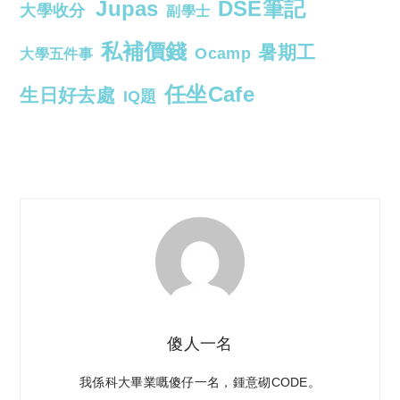
Jupas
DSE筆記
大學收分
副學士
私補價錢
暑期工
Ocamp
大學五件事
任坐Cafe
生日好去處
IQ題
傻人一名
我係科大畢業嘅傻仔一名，鍾意砌CODE。