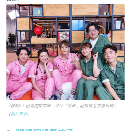
《膠戰2》已經開拍咗啦，各位「爵屎」記得留意首播日期！
（
圖片來源
）