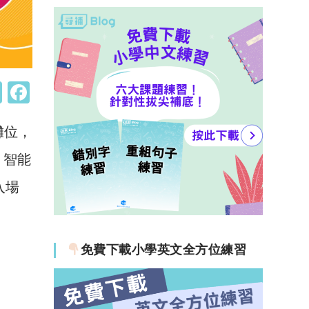
W
F
h
a
攤位，
at
c
s
e
、智能
A
b
入場
p
o
p
o
k
免費下載小學英文全方位練習