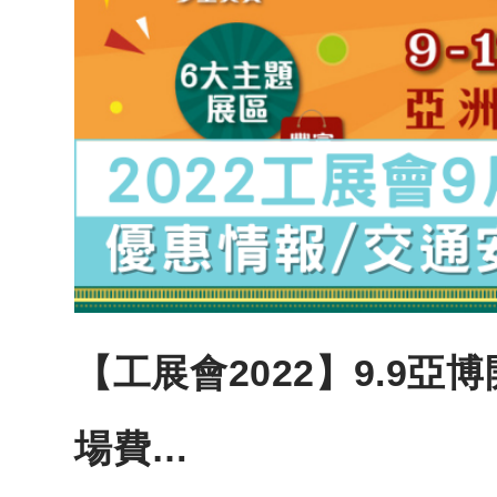
【工展會2022】9.9
場費…