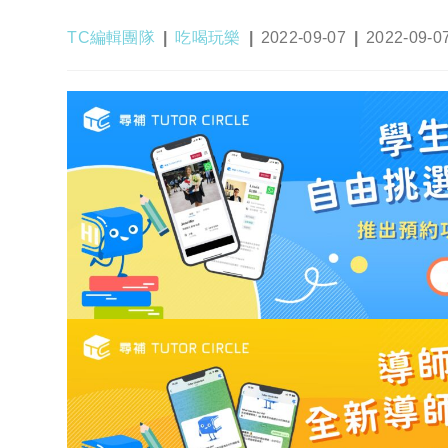
Post
Post
Post
Post
TC編輯團隊
吃喝玩樂
2022-09-07
2022-09-0
author:
category:
published:
last
modified: