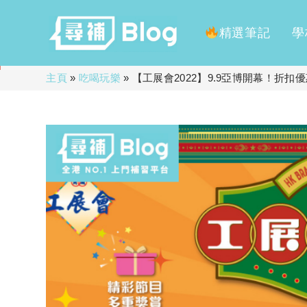
精選筆記
學
Skip
主頁
»
吃喝玩樂
»
【工展會2022】9.9亞博開幕！折
to
content