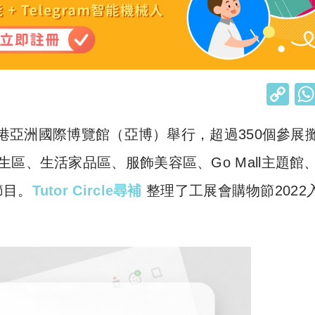
C
o
在香港亞洲國際博覽館（亞博）舉行，超過350個參展
p
y
區、生活家品區、服飾美容區、Go Mall主題館
Li
節目。
Tutor Circle尋補
整理了工展會購物節2022
n
k