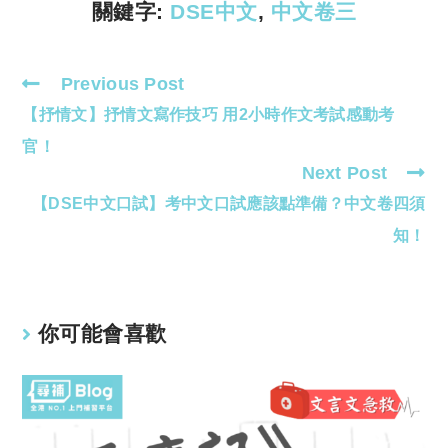
k
p
關鍵字:
DSE中文
,
中文卷三
Previous Post
Read
【抒情文】抒情文寫作技巧 用2小時作文考試感動考
more
articles
官！
Next Post
【DSE中文口試】考中文口試應該點準備？中文卷四須
知！
你可能會喜歡