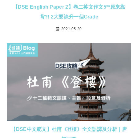
【DSE English Paper 2】卷二英文作文5**原來靠
背?! 2大要訣升一個Grade
2021-05-20
【DSE中文範文】杜甫《登樓》全文語譯及分析｜唐