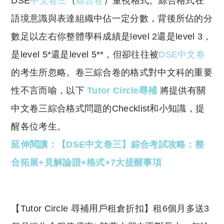
DSE
中文卷三
（
綜合卷
）重視格式。綜合格式在
p
at
y
s
語境意識與表達組織中佔一定分數，背後所佔的分
Li
A
數足以左右你整體學科成績是level 2還是level 3，
n
p
是level 5*還是level 5**，但卻往往被
DSE中文卷
k
p
的考生所忽略。卷三綜合卷的格式對中文科的重要
性不言而喻，以下
Tutor Circle尋補
將提供有關
中文卷三綜合格式問題的Checklist和小知識，提
醒各位考生。
延伸閱讀：【DSE中文卷三】綜合考試攻略：整
合拓展+見解論證+格式+7大提醒事項
​【Tutor Circle 尋補用戶租倉折扣】租6個月多送3