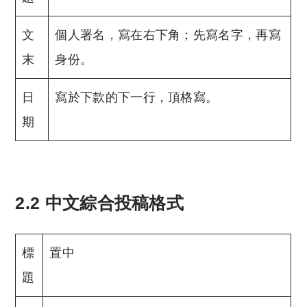
文
個人署名，寫在右下角；先寫名字，再寫
末
身份。
日
寫於下款的下一行，頂格寫。
期
2.2 中文綜合投稿格式
標
置中
題