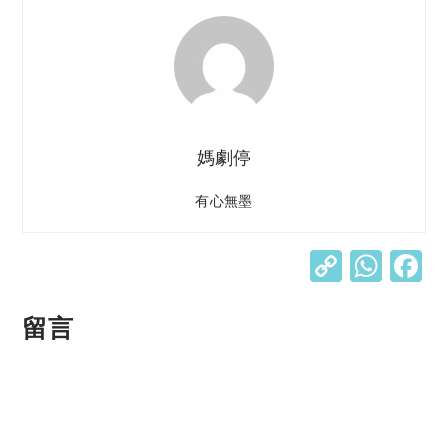
媽劇停
有心無墨
C
W
o
h
p
at
留言
y
s
Li
A
n
p