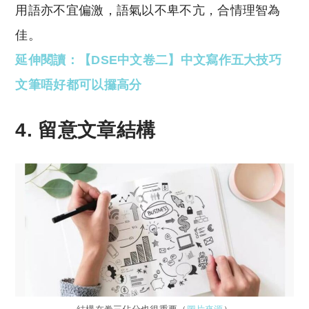
用語亦不宜偏激，語氣以不卑不亢，合情理智為
佳。
延伸閱讀：【DSE中文卷二】中文寫作五大技巧
文筆唔好都可以攞高分
4. 留意文章結構