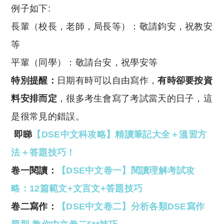
例子如下:
長輩（校長，老師，局長等）：敬請鈞安，祝教安
等
平輩（同學）：敬請台安，祝學安等
特別提醒：
日期有時可以自由寫作，
有時卻要按資
料安排而定
，很多考生會寫了考試當天的日子，這
是很常見的錯誤。
即睇
【DSE中文科攻略】精讀筆記大全＋溫習方
法＋答題技巧！
卷一閱讀：
【DSE中文卷一】閱讀理解考試攻
略：12篇範文+文言文+答題技巧
卷二寫作：
【DSE中文卷二】分析各類DSE寫作