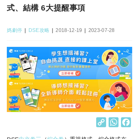
式、結構 6大提醒事項
Post
Post
Post
Post
媽劇停
DSE攻略
2018-12-19
2023-07-28
author:
category:
published:
last
modified:
C
W
o
h