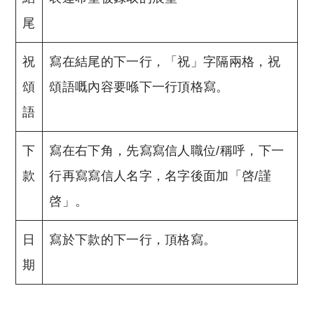
尾
祝
寫在結尾的下一行，「祝」字隔兩格，祝
頌
頌語嘅內容要喺下一行頂格寫。
語
下
寫在右下角，先寫寫信人職位/稱呼，下一
款
行再寫寫信人名字，名字後面加「啓/謹
啓」。
日
寫於下款的下一行，頂格寫。
期