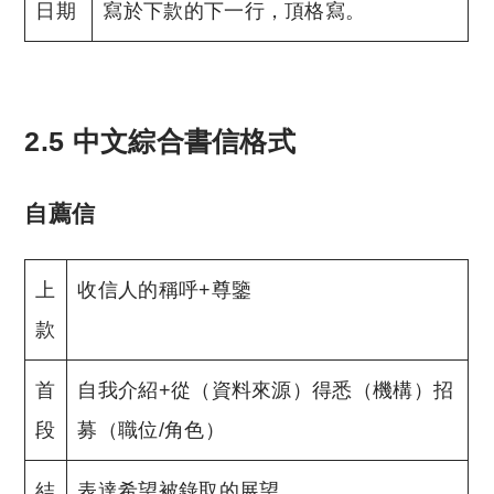
日期
寫於下款的下一行，頂格寫。
2.5 中文綜合書信格式
自薦信
上
收信人的稱呼+尊鑒
款
首
自我介紹+從（資料來源）得悉（機構）招
段
募（職位/角色）
結
表達希望被錄取的展望