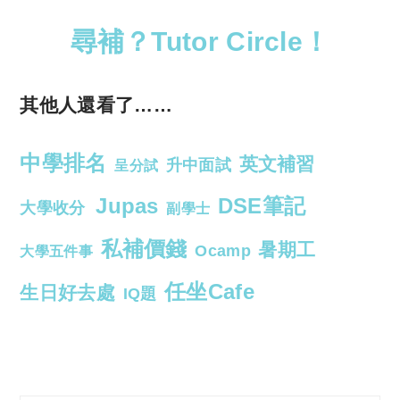
尋補？Tutor Circle！
其他人還看了……
中學排名
英文補習
升中面試
呈分試
Jupas
DSE筆記
大學收分
副學士
私補價錢
暑期工
Ocamp
大學五件事
任坐Cafe
生日好去處
IQ題