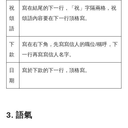
祝
寫在結尾的下一行，「祝」字隔兩格，祝
頌
頌語內容要在下一行頂格寫。
語
下
寫在右下角，先寫寫信人的職位/稱呼，下
款
一行再寫寫信人名字。
日
寫於下款的下一行，頂格寫。
期
3. 語氣